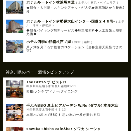
ホテルルートイン横浜馬車道
( ホテル｜横浜・ベイエリア )
★朝食・大浴場・スキンケアセットが人気★馬車道駅から徒歩2
分
ホテルルートイン伊勢原大山インター‐国道２４６号‐
( ホテ
ル｜厚木・伊勢原 )
◆朝食バイキング無料サービス◆駐車場無料◆人工温泉大浴場
完備◆
ホテル四季の館箱根芦ノ湖
( 旅館｜箱根 )
芦ノ湖を見下ろす抜群のロケーション【全客室露天風呂付きの
宿】
神奈川県のバー・酒場をピックアップ
The Bistro ザ ビストロ
神奈川県足柄下郡箱根町箱根81-11
箱根/ランチ/ディナー/ダイニング
手ぶらBBQ 屋上ビアガーデン W.Ru (ダブル) 本厚木店
神奈川県厚木市中町４-1-13
本厚木の屋上でBBQ！ 思い出の一枚が撮れる◎
sowaka shisha cafe&bar ソワカ シーシャ