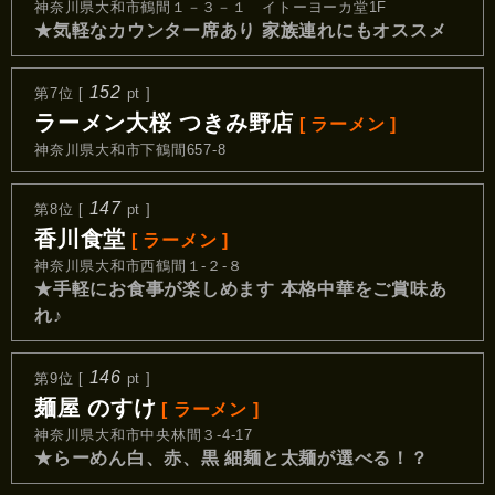
神奈川県大和市鶴間１－３－１ イトーヨーカ堂1F
★気軽なカウンター席あり 家族連れにもオススメ
152
第7位 [
pt ]
ラーメン大桜 つきみ野店
[ ラーメン ]
神奈川県大和市下鶴間657-8
147
第8位 [
pt ]
香川食堂
[ ラーメン ]
神奈川県大和市西鶴間１-２‐８
★手軽にお食事が楽しめます 本格中華をご賞味あ
れ♪
146
第9位 [
pt ]
麺屋 のすけ
[ ラーメン ]
神奈川県大和市中央林間３-4-17
★らーめん白、赤、黒 細麺と太麺が選べる！？