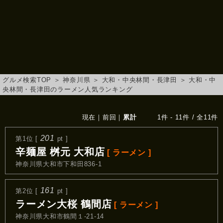
グルメ検索TOP
＞
神奈川県
＞
大和・中央林間・長津田
＞
大和・中
央林間・長津田のラーメン人気ランキング
現在
｜
前回
｜
累計
1件 - 11件 / 全11件
201
第1位 [
pt ]
辛麺屋 桝元 大和店
[ ラーメン ]
神奈川県大和市下和田836-1
161
第2位 [
pt ]
ラーメン大桜 鶴間店
[ ラーメン ]
神奈川県大和市鶴間１-21-14