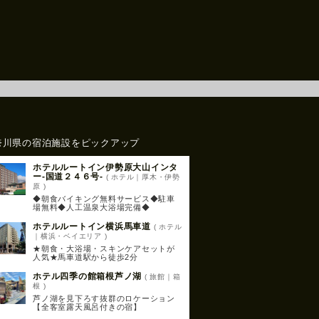
奈川県の宿泊施設をピックアップ
ホテルルートイン伊勢原大山インタ
ー‐国道２４６号‐
( ホテル｜厚木・伊勢
原 )
◆朝食バイキング無料サービス◆駐車
場無料◆人工温泉大浴場完備◆
ホテルルートイン横浜馬車道
( ホテル
｜横浜・ベイエリア )
★朝食・大浴場・スキンケアセットが
人気★馬車道駅から徒歩2分
ホテル四季の館箱根芦ノ湖
( 旅館｜箱
根 )
芦ノ湖を見下ろす抜群のロケーション
【全客室露天風呂付きの宿】