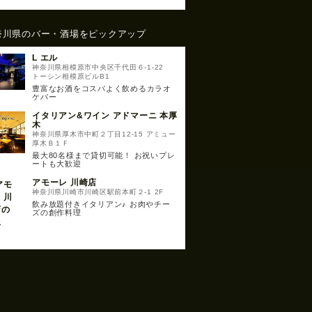
奈川県のバー・酒場をピックアップ
L エル
神奈川県相模原市中央区千代田６-1-22
トーシン相模原ビルB1
豊富なお酒をコスパよく飲めるカラオ
ケバー
イタリアン&ワイン アドマーニ 本厚
木
神奈川県厚木市中町２丁目12-15 アミュー
厚木Ｂ１Ｆ
最大80名様まで貸切可能！ お祝いプレ
ートも大歓迎
アモーレ 川崎店
神奈川県川崎市川崎区駅前本町２-1 2F
飲み放題付きイタリアン♪ お肉やチー
ズの創作料理