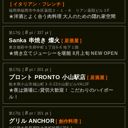
[ イタリアン・フレンチ ]
福岡県福岡市中央区薬院２－１－８ リアン薬院ビル３F
★洋酒とよく合う肉料理 大人のための隠れ家空間
8
第17位 [
pt / 337 pt ]
Sanka 串焼き 燦火
[ 居酒屋 ]
東京都府中市府中町１丁目6-6 地下１階
★焼き立てジューシーを堪能 8月上旬 NEW OPEN
8
第17位 [
pt / 201 pt ]
プロント PRONTO 小山駅店
[ 居酒屋 ]
栃木県小山市城山町３-3-22小山駅ビルVAL3F
★夜は酒場に♪貸切大歓迎！ こだわりのハイボー
ル！
8
第17位 [
pt / 201 pt ]
グリル ANCHOR
[ 創作料理 ]
山口県大島郡周防大島町椋野1204-1