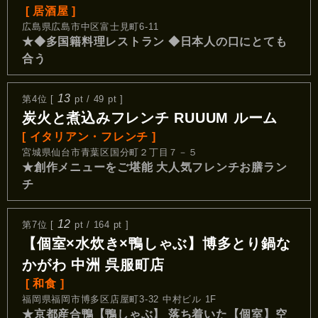
[ 居酒屋 ]
広島県広島市中区富士見町6-11
★◆多国籍料理レストラン ◆日本人の口にとても
合う
13
第4位 [
pt / 49 pt ]
炭火と煮込みフレンチ RUUUM ルーム
[ イタリアン・フレンチ ]
宮城県仙台市青葉区国分町２丁目７－５
★創作メニューをご堪能 大人気フレンチお膳ラン
チ
12
第7位 [
pt / 164 pt ]
【個室×水炊き×鴨しゃぶ】博多とり鍋な
かがわ 中洲 呉服町店
[ 和食 ]
福岡県福岡市博多区店屋町3-32 中村ビル 1F
★京都産合鴨【鴨しゃぶ】 落ち着いた【個室】空