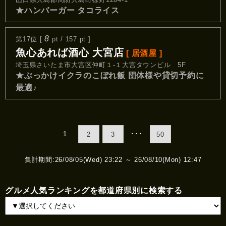
★ハンバーガー タコライス
8
第17位 [
pt / 157 pt ]
魚心あれば酒心 大宮店
[ 居酒屋 ]
埼玉県さいたま市大宮区仲町１-１大宮タウンビル 5F
★ぶっかけイクラのこぼれ飯 団体様や貸切予約に
最適♪
1
･･･
2
3
50
集計期間:26/08/05(Wed) 23:22 ～ 26/08/10(Mon) 12:47
グルメ人気ランキングを都道府県別に検索する