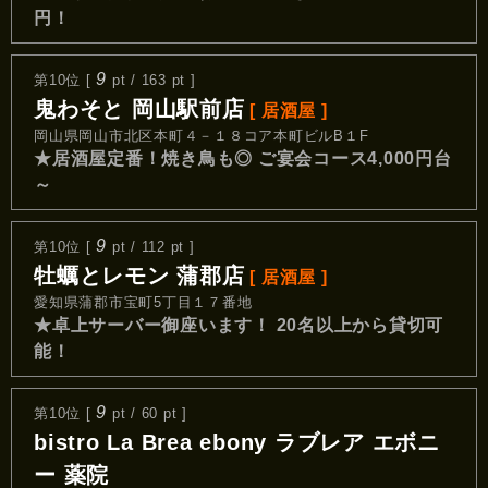
円！
9
第10位 [
pt / 163 pt ]
鬼わそと 岡山駅前店
[ 居酒屋 ]
岡山県岡山市北区本町４－１８コア本町ビルB１F
★居酒屋定番！焼き鳥も◎ ご宴会コース4,000円台
～
9
第10位 [
pt / 112 pt ]
牡蠣とレモン 蒲郡店
[ 居酒屋 ]
愛知県蒲郡市宝町5丁目１７番地
★卓上サーバー御座います！ 20名以上から貸切可
能！
9
第10位 [
pt / 60 pt ]
bistro La Brea ebony ラブレア エボニ
ー 薬院