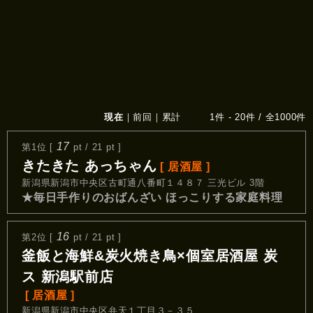
現在
｜
前回
｜
累計
1件 - 20件 / 全1000件
17
第1位 [
pt / 21 pt ]
きたきた あっちゃん
[ 居酒屋 ]
新潟県新潟市中央区古町通八番町１４８７ 三光ビル 3階
★毎日手作りのおばんざい ほっこりする家庭料理
16
第2位 [
pt / 21 pt ]
釜飯と海鮮&炭火焼き鳥×個室居酒屋 炭
ス 新潟駅前店
[ 居酒屋 ]
新潟県新潟市中央区弁天１丁目３－３５