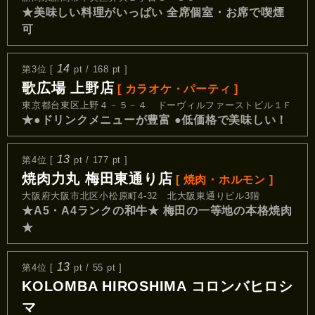
★美味しい料理がいっぱい 全席個室・お席で喫煙
可
14
第3位 [
pt / 168 pt ]
歌広場 上野店
[ カラオケ・パーティ ]
東京都台東区上野４－５－４ ドーヴィルファーストビル１Ｆ
★●ドリンクメニューが豊富 ●低価格で美味しい！
13
第4位 [
pt / 177 pt ]
焼肉力丸 梅田東通り店
[ 焼肉・ホルモン ]
大阪府大阪市北区小松原町4-32 北大阪東通りビル3階
★A5・A4ランクの和牛★ 梅田の一等地の本格焼肉
★
13
第4位 [
pt / 55 pt ]
KOLOMBA HIROSHIMA コロンバヒロシ
マ