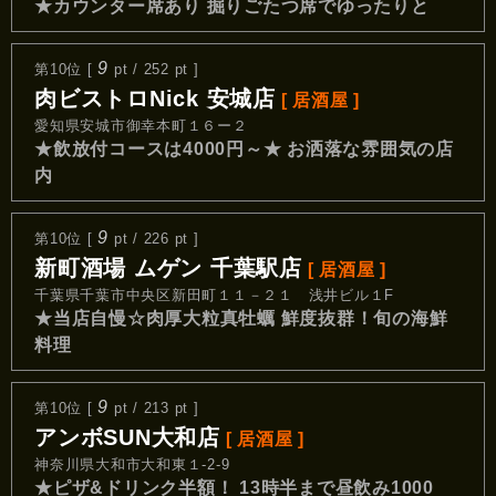
★カウンター席あり 掘りごたつ席でゆったりと
9
第10位 [
pt / 252 pt ]
肉ビストロNick 安城店
[ 居酒屋 ]
愛知県安城市御幸本町１６ー２
★飲放付コースは4000円～★ お洒落な雰囲気の店
内
9
第10位 [
pt / 226 pt ]
新町酒場 ムゲン 千葉駅店
[ 居酒屋 ]
千葉県千葉市中央区新田町１１－２１ 浅井ビル１F
★当店自慢☆肉厚大粒真牡蠣 鮮度抜群！旬の海鮮
料理
9
第10位 [
pt / 213 pt ]
アンボSUN大和店
[ 居酒屋 ]
神奈川県大和市大和東１-2-9
★ピザ&ドリンク半額！ 13時半まで昼飲み1000