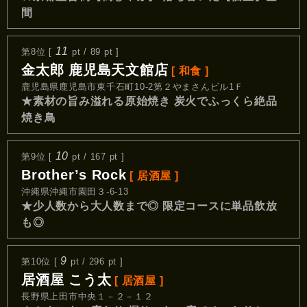
間
11
第8位 [
pt / 89 pt ]
金太郎 鹿児島天文館店
[ 和食 ]
鹿児島県鹿児島市東千石町10-2第２やまさんビル1Ｆ
★素材の旨み溢れる原始焼き 炭火でふっくら絶品
焼き鳥
10
第9位 [
pt / 167 pt ]
Brother’s Rock
[ 居酒屋 ]
沖縄県沖縄市園田３-6-13
★少人数から大人数まで◎ 限定コースに単品飲放
も◎
9
第10位 [
pt / 296 pt ]
居酒屋 こう太
[ 居酒屋 ]
長野県上田市中央１－２－１２