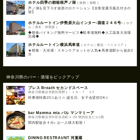
ホテル四季の館箱根芦ノ湖
( 旅館｜箱根 )
芦ノ湖を見下ろす抜群のロケーション【全客室露天風呂付きの
宿】
ホテルルートイン伊勢原大山インター‐国道２４６号‐
( ホテ
ル｜厚木・伊勢原 )
◆朝食バイキング無料サービス◆駐車場無料◆人工温泉大浴場
完備◆
ホテルルートイン横浜馬車道
( ホテル｜横浜・ベイエリア )
★朝食・大浴場・スキンケアセットが人気★馬車道駅から徒歩2
分
神奈川県のバー・酒場をピックアップ
ブレス Breath セカンドスペース
神奈川県横浜市西区岡野１－１６－７ ２Ｆ
幹事様特典20コあり☆ 誕生日、女子会貸切OK☆
bar Mamma mia バル マンマミーア
神奈川県横浜市中区住吉町３-29 関内住吉ビル1階
関内駅徒歩４分♪ お一人様大歓迎！
DINING RESTRAUNT 河童蔵