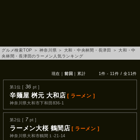
グルメ検索TOP
＞
神奈川県
＞
大和・中央林間・長津田
＞
大和・中
央林間・長津田のラーメン人気ランキング
現在
｜
前回
｜
累計
1件 - 11件 / 全11件
36
第1位 [
pt ]
辛麺屋 桝元 大和店
[ ラーメン ]
神奈川県大和市下和田836-1
7
第2位 [
pt ]
ラーメン大桜 鶴間店
[ ラーメン ]
神奈川県大和市鶴間１-21-14