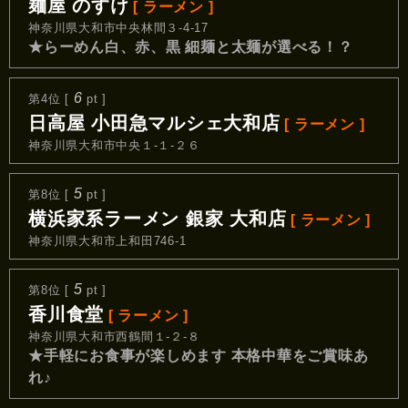
麺屋 のすけ
[ ラーメン ]
神奈川県大和市中央林間３-4-17
★らーめん白、赤、黒 細麺と太麺が選べる！？
6
第4位 [
pt ]
日高屋 小田急マルシェ大和店
[ ラーメン ]
神奈川県大和市中央１‐１‐２６
5
第8位 [
pt ]
横浜家系ラーメン 銀家 大和店
[ ラーメン ]
神奈川県大和市上和田746-1
5
第8位 [
pt ]
香川食堂
[ ラーメン ]
神奈川県大和市西鶴間１-２‐８
★手軽にお食事が楽しめます 本格中華をご賞味あ
れ♪