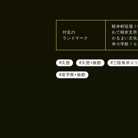
軽米町役場 /
付近の
わて軽米支所 
ランドマーク
かるまい文化
米小学校 / 
#久慈
#久慈×旅館
#三陸海岸エ
#岩手県×旅館