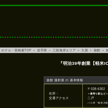
ホテル・宿検索TOP
＞
岩手県
＞
三陸海岸エリア
＞
久慈
＞
旅館
＞
『明治39年創業【軽米
旅館 瀧村屋 の 基本情報
〒028-63
住所・
＜最寄り駅など
交通アクセス
二戸
バス停「軽米大町