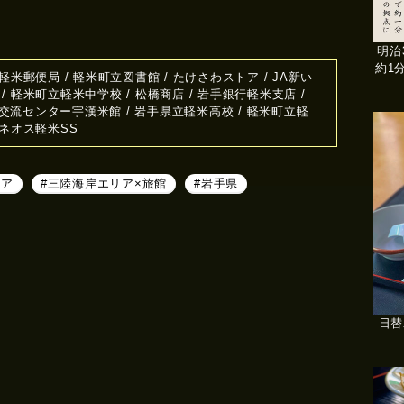
明治
約1
 軽米郵便局 / 軽米町立図書館 / たけさわストア / JA新い
/ 軽米町立軽米中学校 / 松橋商店 / 岩手銀行軽米支店 /
交流センター宇漢米館 / 岩手県立軽米高校 / 軽米町立軽
エネオス軽米SS
リア
#三陸海岸エリア×旅館
#岩手県
日替