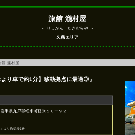
旅館 瀧村屋
＜ りょかん たきむらや ＞
久慈エリア
旅館 瀧村屋
ICより車で約1分】移動拠点に最適◎』
02 岩手県九戸郡軽米町軽米１０ー９２
＞
」より約徒歩1分