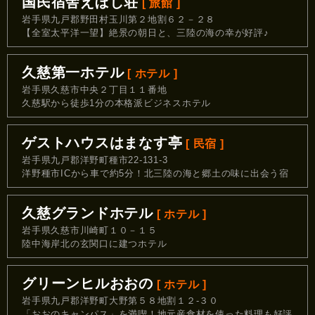
国民宿舎えぼし荘
[ 旅館 ]
岩手県九戸郡野田村玉川第２地割６２－２８
【全室太平洋一望】絶景の朝日と、三陸の海の幸が好評♪
久慈第一ホテル
[ ホテル ]
岩手県久慈市中央２丁目１１番地
久慈駅から徒歩1分の本格派ビジネスホテル
ゲストハウスはまなす亭
[ 民宿 ]
岩手県九戸郡洋野町種市22‐131‐3
洋野種市ICから車で約5分！北三陸の海と郷土の味に出会う宿
久慈グランドホテル
[ ホテル ]
岩手県久慈市川崎町１０－１５
陸中海岸北の玄関口に建つホテル
グリーンヒルおおの
[ ホテル ]
岩手県九戸郡洋野町大野第５８地割１２‐３０
「おおのキャンパス」を満喫！地元産食材を使った料理も好評