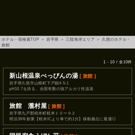
ホテル・宿検索TOP
＞
岩手県
＞
三陸海岸エリア
＞
久慈のホテル・
旅館
1 - 10 / 全10件
新山根温泉べっぴんの湯
[ 旅館 ]
岩手県久慈市山根町下戸鎖4‐5‐1
pH10.7を誇る、全国有数の強アルカリ性温泉
旅館 瀧村屋
[ 旅館 ]
岩手県九戸郡軽米町軽米１０ー９２
明治39年創業【軽米ICより車で約1分】移動拠点に最適◎