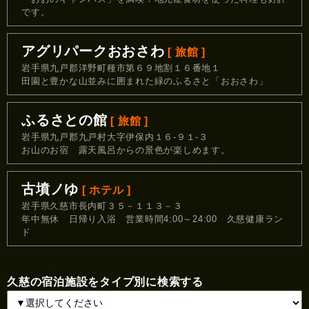
です。
アグリパークおおさわ
[ 旅館 ]
岩手県九戸郡洋野町種市第６９地割１６番地１
田園と豊かな山並みに囲まれた緑のふるさと「おおさわ」
ふるさとの館
[ 旅館 ]
岩手県九戸郡九戸村大字伊保内１６‐９１‐３
お山のお宿 露天風呂からの景色が楽しめます。
古墳ノゆ
[ ホテル ]
岩手県久慈市長内町３５－１１３－３
年中無休 日帰り入浴 営業時間4:00～24:00 久慈健康ラン
ド
久慈の宿泊施設をタイプ別に検索する