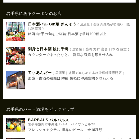
岩手県にあるクーポンのお店
日本酒バル Gin蔵 ぎんぞう
( 居酒屋｜全国の銘酒が勢揃い 隠
れ家空間 )
銘酒×岩手の旬をご堪能 日本酒は常時100種以上
刺身と日本酒 波に千鳥
( 居酒屋｜盛岡 海鮮 宴会 日本酒 個室 )
カウンターでまったりと。 新鮮な海鮮を毎日仕入れ
てぃあんだー
( 居酒屋｜盛岡で楽しめる本格沖縄料理専門店 )
泡盛・古酒の種類は80種 気軽に沖縄空間を味わえる
岩手県のバー・酒場をピックアップ
BARBALS バルバルス
岩手県盛岡市中央通２-1-1 ペイワンビル2F
フレッシュカクテル 世界のビール 全16種類