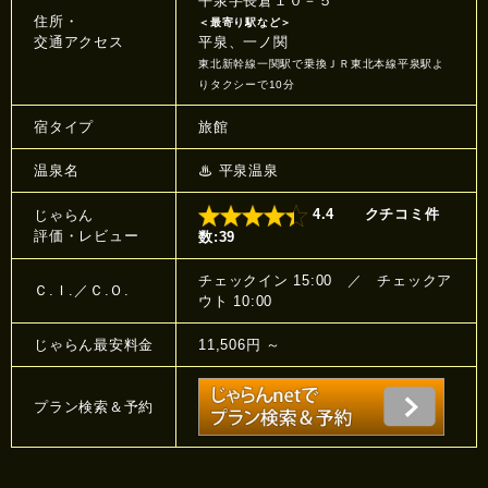
平泉字長倉１０－５
住所・
＜最寄り駅など＞
交通アクセス
平泉、一ノ関
東北新幹線一関駅で乗換ＪＲ東北本線平泉駅よ
りタクシーで10分
宿タイプ
旅館
温泉名
♨
平泉温泉
4.4
クチコミ件
じゃらん
評価・レビュー
数:39
チェックイン 15:00 ／ チェックア
Ｃ.Ｉ.／Ｃ.Ｏ.
ウト 10:00
じゃらん最安料金
11,506円 ～
プラン検索＆予約