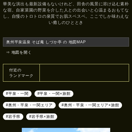
華美な演出も最新設備もないけれど、田舎の風景に溶け込む素朴
な宿。自家菜園の野菜を介した人との出会いと心温まるおもてな
し。自慢のトロトロの泉質でお肌スベスベ。ここでしか味わえな
い癒しのひととき
奥州平泉温泉 そば庵 しづか亭 の 地図MAP
⇒ 地図を開く
付近の
ランドマーク
#平泉・一関
#平泉・一関×旅館
#奥州・平泉・一関エリア
#奥州・平泉・一関エリア×旅館
#岩手県
#岩手県×旅館