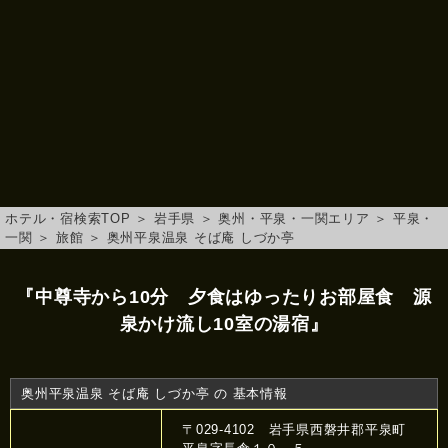
ホテル・宿検索TOP
＞
岩手県
＞
奥州・平泉・一関エリア
＞
平泉・
一関
＞
旅館
＞
奥州平泉温泉 そば庵 しづか亭
『中尊寺から10分 夕食はゆったりお部屋食 源
泉かけ流し10室の湯宿』
奥州平泉温泉 そば庵 しづか亭 の 基本情報
〒029-4102 岩手県西磐井郡平泉町