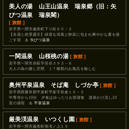
美人の湯 山王山温泉 瑞泉郷（旧：矢
びつ温泉 瑞泉閣）
[ 旅館 ]
岩手県一関市厳美町下り松６５－２
【名湯と絶景露天】緑渡る清風と静寂に包まれ爽やかな夏を過
ごす宿
♨
矢びつ温泉
一関温泉 山桜桃の湯
[ 旅館 ]
岩手県一関市赤荻字笹谷３９３－６
大人の為の癒し空間 １７種類のお風呂を愉しむ
奥州平泉温泉 そば庵 しづか亭
[ 旅館 ]
岩手県西磐井郡平泉町平泉字長倉１０－５
中尊寺から10分 夕食はゆったりお部屋食 源泉かけ流し10
室の湯宿
♨
平泉温泉
厳美渓温泉 いつくし園
[ 旅館 ]
岩手県一関市厳美町南滝ノ上１５