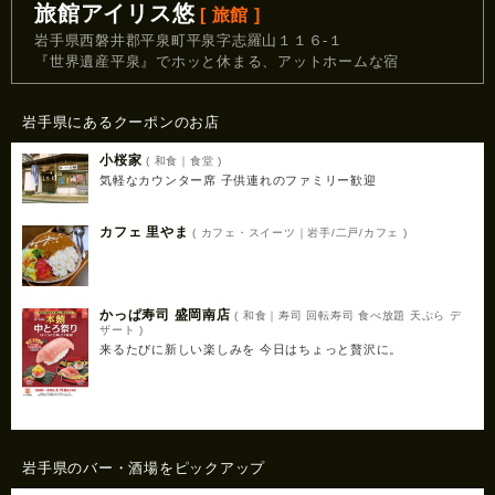
旅館アイリス悠
[ 旅館 ]
岩手県西磐井郡平泉町平泉字志羅山１１６‐１
『世界遺産平泉』でホッと休まる、アットホームな宿
岩手県にあるクーポンのお店
小桜家
( 和食｜食堂 )
気軽なカウンター席 子供連れのファミリー歓迎
カフェ 里やま
( カフェ・スイーツ｜岩手/二戸/カフェ )
かっぱ寿司 盛岡南店
( 和食｜寿司 回転寿司 食べ放題 天ぷら デ
ザート )
来るたびに新しい楽しみを 今日はちょっと贅沢に。
岩手県のバー・酒場をピックアップ