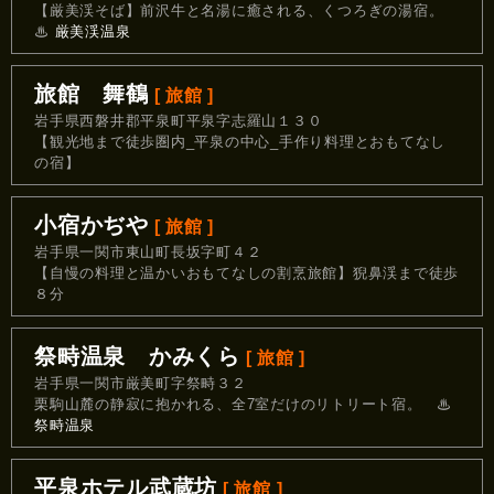
【厳美渓そば】前沢牛と名湯に癒される、くつろぎの湯宿。
♨
厳美渓温泉
旅館 舞鶴
[ 旅館 ]
岩手県西磐井郡平泉町平泉字志羅山１３０
【観光地まで徒歩圏内_平泉の中心_手作り料理とおもてなし
の宿】
小宿かぢや
[ 旅館 ]
岩手県一関市東山町長坂字町４２
【自慢の料理と温かいおもてなしの割烹旅館】猊鼻渓まで徒歩
８分
祭畤温泉 かみくら
[ 旅館 ]
岩手県一関市厳美町字祭畤３２
栗駒山麓の静寂に抱かれる、全7室だけのリトリート宿。
♨
祭畤温泉
平泉ホテル武蔵坊
[ 旅館 ]