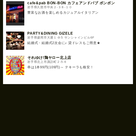
cafe&pab BON-BON カフェアンドパブ ボンボン
岩手県久慈市中央２‐３８‐１０
豊富なお酒を楽しめるカジュアルイタリアン
PARTY&DINING GIZELE
岩手県盛岡市大通１-9-5 サンシャインビル6F
結婚式・結婚式2次会に♪ 貸ドレスもご用意★
それゆけ!鶏ヤロー北上店
岩手県北上市諏訪町２-5-6
串は1本99円(109円)～ テキーラも格安！