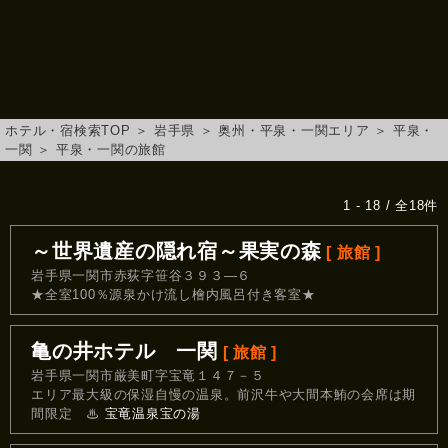
ホテル・宿検索TOP
＞
岩手県
＞
奥州・平泉・一関エリア
＞
平泉・
一関
＞
平泉・一関の旅館
1 - 18 / 全18件
～世界遺産の隠れ宿～果実の森
[ 旅館 ]
岩手県一関市赤荻字笹谷３９３―６
★全室100％源泉かけ流し檜内風呂付き客室★
亀の井ホテル 一関
[ 旅館 ]
岩手県一関市厳美町字宝竜１４７－５
エリア最大級の保湿自慢の温泉。前沢牛や大間本鮪の会席は期
間限定
♨
宝竜温泉宝の湯