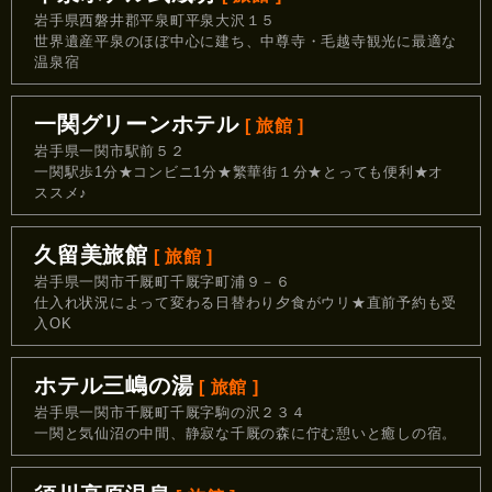
岩手県西磐井郡平泉町平泉大沢１５
世界遺産平泉のほぼ中心に建ち、中尊寺・毛越寺観光に最適な
温泉宿
一関グリーンホテル
[ 旅館 ]
岩手県一関市駅前５２
一関駅歩1分★コンビニ1分★繁華街１分★とっても便利★オ
ススメ♪
久留美旅館
[ 旅館 ]
岩手県一関市千厩町千厩字町浦９－６
仕入れ状況によって変わる日替わり夕食がウリ★直前予約も受
入OK
ホテル三嶋の湯
[ 旅館 ]
岩手県一関市千厩町千厩字駒の沢２３４
一関と気仙沼の中間、静寂な千厩の森に佇む憩いと癒しの宿。