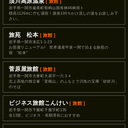
須川高原温泉
[ 旅館 ]
岩手県一関市厳美町祭畤山国有林46林班ト
標高1126mに佇む湯宿！源泉100％かけ流しの湯をお楽しみ下
さい。
旅苑 松本
[ 旅館 ]
岩手県一関市末広1‐1‐23
お部屋リニューアル! 世界遺産平泉一関で泊まる旅苑の
宿 "松本"
菅原屋旅館
[ 旅館 ]
岩手県一関市大東町大原字一六３４
北上高地の独立峯「室根山」のふもとで川魚の宝庫「砂鉄川」
のそば
ビジネス旅館こんけい
[ 旅館 ]
岩手県一関市千厩町千厩字町135
全13室。ビジネス・長期滞在におすすめ