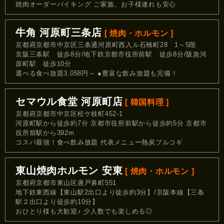
焼肉オーダーバイキング ご家族、お子様連れも安心
牛角 河原町三条店
[ 焼肉・ホルモン ]
京都府京都市中京区三条通河原町西入ル石橋町28 1～5階
京阪三条駅 徒歩8分/地下鉄京都市役所前駅 徒歩8分/阪急河
原町駅 徒歩10分
選べる食べ放題3,058円～ ●豊富な飲み放題も完備！
セマウル食堂 河原町店
[ 韓国料理 ]
京都府京都市中京区松ケ枝町452-1
河原町駅から徒歩約7分 京都市役所前駅から徒歩約5分 京都市
役所前駅から392m
コスパ最強！食べ飲み放題 代表メニュー熱炭ブルコギ
東山焼肉ホルモン 安東
[ 焼肉・ホルモン ]
京都府京都市東山区唐戸鼻町551
地下鉄東西線【東山駅2出口より徒歩約3分】/京阪本線【三条
駅２出口より徒歩約10分】
おひとり様も大歓迎♪ 少人数でも楽しめる◎