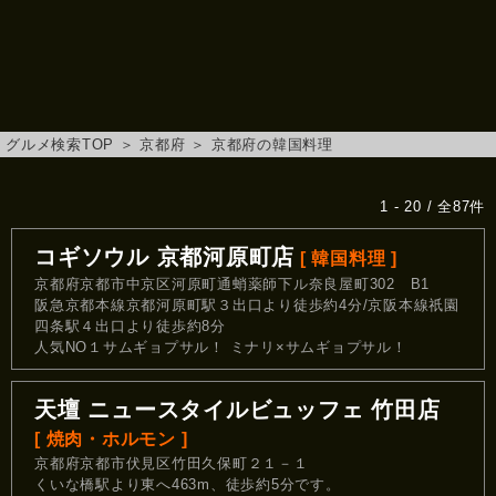
グルメ検索TOP
＞
京都府
＞
京都府の韓国料理
1 - 20 / 全87件
コギソウル 京都河原町店
[ 韓国料理 ]
京都府京都市中京区河原町通蛸薬師下ル奈良屋町302 B1
阪急京都本線京都河原町駅３出口より徒歩約4分/京阪本線祇園
四条駅４出口より徒歩約8分
人気NO１サムギョプサル！ ミナリ×サムギョプサル！
天壇 ニュースタイルビュッフェ 竹田店
[ 焼肉・ホルモン ]
京都府京都市伏見区竹田久保町２１－１
くいな橋駅より東へ463m、徒歩約5分です。