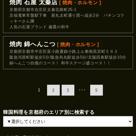
焼肉 石屋 太秦店
[ 焼肉・ホルモン ]
京都府京都市右京区太秦北路町25-1
京福電車常盤駅下車 新丸太町通り西へ徒歩2分 パチンコラ
ッキーさん隣
人気の石屋ブランド 厳選の和牛
焼肉 錦へんこつ
[ 焼肉・ホルモン ]
京都府京都市中京区富小路通錦小路上ル東側高宮町５９３
阪急河原町駅徒歩5分/阪急烏丸駅徒歩5分/京阪四条駅徒歩10分
錦へんこつ自慢のコース！ 和牛ステージ盛コース！！
1
･･･
2
3
5
韓国料理を京都府のエリア別に検索する