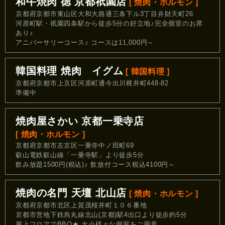
和牛焼肉 徳 京都祇園店
[ 焼肉・ホルモン ]
京都府京都市東山区大和大路通三条下ル3丁目弁財天町26
河原町駅・祇園四条駅から徒歩5分の好立地♪完全個室のお席
あり♪
アニバーサリーコース♪ コースは11,000円～
韓国料理 焼肉 イグム
[ 韓国料理 ]
京都府京都市上京区河原町通今出川梶井町448-82
準備中
焼肉屋さかい 京都一乗寺店
[ 焼肉・ホルモン ]
京都府京都市左京区一乗寺中ノ田町69
叡山電鉄叡山線「一乗寺駅」より徒歩5分
飲み放題1500円(税込)♪ 飲放付コース税込4100円～
焼肉の名門 天壇 北山店
[ 焼肉・ホルモン ]
京都府京都市北区上賀茂桜井町１０６番地
京都市営地下鉄烏丸線北山(京都)駅4出口より徒歩約5分
屋上フロアでBBQ★ 大小様々な個室をご用意