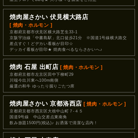
焼肉屋さかい 伏見横大路店
[ 焼肉・ホルモン ]
京都府京都市伏見区横大路芝生33-1
京阪宇治線「中書島駅」北口徒歩21分 ※国道1号線横大路交
差点すぐ！どデカい看板が目印☆
デッカイ看板が目印★ 焼肉食べるならさかいへ♪
焼肉 石屋 出町店
[ 焼肉・ホルモン ]
京都府京都市左京区田中下柳町29
川端今出川東へ100m南側
厳選の和牛 ゆったり掘りごたつ席
焼肉屋さかい 京都洛西店
[ 焼肉・ホルモン ]
京都府京都市西京区大枝中山町７‐４５
国道9号線 中山交差点東南角
飲み放題1500円(税込)♪ お洒落で清潔な店内！