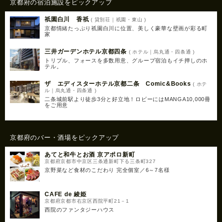
京都府の宿泊施設をピックアップ
祇園白川 香祇
( 貸別荘｜祇園・東山 )
京都情緒たっぷり祇園白川に位置、美しく豪華な壁画が彩る町
家
三井ガーデンホテル京都四条
( ホテル｜烏丸通・四条通 )
トリプル、フォースを多数用意、グループ宿泊もイチ押しのホ
テル。
ザ エディスターホテル京都二条 Comic&Books
( ホテ
ル｜烏丸通・四条通 )
二条城前駅より徒歩3分と好立地！ロビーにはMANGA10,000冊
をご用意
京都府のバー・酒場をピックアップ
あてと和牛とお酒 京アポロ新町
京都府京都市中京区三条通新町下る三条町327
京野菜など食材のこだわり 完全個室／6～7名様
CAFE de 綾姫
京都府京都市右京区西院平町21－1
西院のファンタジーハウス