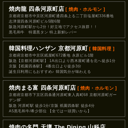
焼肉龍 四条河原町店
[ 焼肉・ホルモン ]
京都府京都市中京区河原町通四条上る二丁目塩屋町336番地
志津屋四条河原町ビル5階6階
阪急河原町駅から2分！好立地でアクセス抜群！！
黒毛和牛 特選黒タン 特上新鮮レバー
韓国料理ハンザン 京都河原町
[ 韓国料理 ]
京都府京都市中京区紙屋町672番地 永原ビル1階
阪急【京都河原町駅】 1A出口より西木屋町通を北へ徒歩1分
京阪【祇園四条駅】 4番出口より徒歩3分
誕生日利用にもおすすめ♪ 韓国気分が味わえる
焼肉まる富 四条河原町店
[ 焼肉・ホルモン ]
京都府京都市下京区四条通河原町東入真町68 京都河原町ガー
デン8F
阪急 河原町駅 徒歩1分/京阪 祇園四条駅 徒歩4分
A5黒毛和牛/希少部位 【全ては一頭買いから】
焼肉の名門 天壇 The Dining 山科店