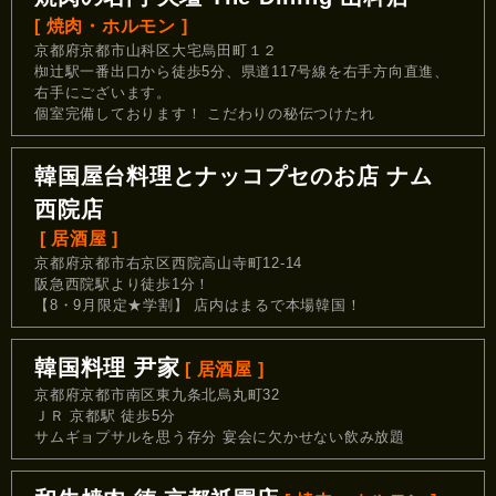
[ 焼肉・ホルモン ]
京都府京都市山科区大宅烏田町１２
椥辻駅一番出口から徒歩5分、県道117号線を右手方向直進、
右手にございます。
個室完備しております！ こだわりの秘伝つけたれ
韓国屋台料理とナッコプセのお店 ナム
西院店
[ 居酒屋 ]
京都府京都市右京区西院高山寺町12-14
阪急西院駅より徒歩1分！
【8・9月限定★学割】 店内はまるで本場韓国！
韓国料理 尹家
[ 居酒屋 ]
京都府京都市南区東九条北烏丸町32
ＪＲ 京都駅 徒歩5分
サムギョプサルを思う存分 宴会に欠かせない飲み放題