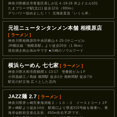
神奈川県横浜市青葉区美しが丘４-19-18 井上ドエル101
たまプラーザ駅(北口) 徒歩12分（930m）
デリバリー始めました！！ 北海道直送「いくら丼」
元祖ニュータンタンメン本舗 相模原店
[ ラーメン ]
神奈川県相模原市中央区横山４-25-1サニービル
JR横浜線『相模原駅』より徒歩20分（1.9km）
現在焼き肉お休み中です ■川崎のソウルフード
横浜らーめん 七七家
[ ラーメン ]
神奈川県大和市西鶴間１-13-17 壱番館ビル１F
小田急線江ノ島線 鶴間駅 徒歩1分 南林間駅 徒歩7分
駅近の好立地 広々とした店内
JAZZ麺 2.7
[ ラーメン ]
神奈川県茅ヶ崎市東海岸南２－１０－２ イーストコート２F
茅ヶ崎駅より徒歩14分、駅南口より県道310号線を南東へ、東
海岸会館前交差点左折、450m先右手2Fです。