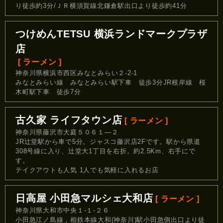
り徒歩約3分/ＪＲ横須賀線北鎌倉駅出口より徒歩約41分
つけめんTETSU 横浜ランドマークプラザ
店
[ ラーメン ]
神奈川県横浜市西区みなとみらい２-2-1
みなとみらい線 みなとみらい駅下車 徒歩3分JR根岸線 桜
木町駅下車 徒歩7分
古久家 ライフタウン店
[ ラーメン ]
神奈川県藤沢市大庭５０６１―２
JR辻堂駅から車で5分。ジャスコ藤沢店2Fです。駅から県道
308号線に入り、辻堂大1丁目を右折。約2.5Km、右手にで
す。
テイクアウトも人気 1人でも気軽に入れるお店
日高屋 小田急マルシェ大和店
[ ラーメン ]
神奈川県大和市中央１‐１‐２６
小田急江ノ島線，相鉄本線大和(神奈川)駅小田急側出口より徒