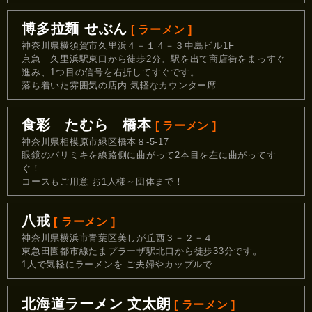
博多拉麺 せぶん
[ ラーメン ]
神奈川県横須賀市久里浜４－１４－３中島ビル1F
京急 久里浜駅東口から徒歩2分。駅を出て商店街をまっすぐ
進み、1つ目の信号を右折してすぐです。
落ち着いた雰囲気の店内 気軽なカウンター席
食彩 たむら 橋本
[ ラーメン ]
神奈川県相模原市緑区橋本８-5-17
眼鏡のパリミキを線路側に曲がって2本目を左に曲がってす
ぐ！
コースもご用意 お1人様～団体まで！
八戒
[ ラーメン ]
神奈川県横浜市青葉区美しが丘西３－２－４
東急田園都市線たまプラーザ駅北口から徒歩33分です。
1人で気軽にラーメンを ご夫婦やカップルで
北海道ラーメン 文太朗
[ ラーメン ]