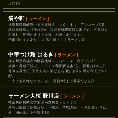
歩約1分
湯や軒
[ ラーメン ]
神奈川県川崎市中原区新城５－１０－１１ アルコーブ1階
武蔵新城駅より徒歩3分。武蔵新城駅南口を出て右、三叉路を
左折し、最初の通りを左折、左側にあります。
子供用のイスあり！ お風呂屋さん？ラーメン店
中華つけ麺 はるき
[ ラーメン ]
神奈川県横浜市南区宮元町２－３１－４ 春江ビル1F
横浜市営地下鉄ブルーライン蒔田駅徒歩3分。駅北口1から21
号線を宮元町1丁目方向へ進むと右側すき家の隣り春江ビル1
階。
一人でも気軽なカウンター 翌朝2時まで営業だから◎
ラーメン大桜 野川店
[ ラーメン ]
神奈川県川崎市宮前区南野川２－１－２５
東急田園都市線鷺沼駅より東急バス02系統 小杉駅前行き11
分「稲荷坂」下車徒歩1分