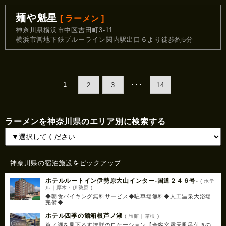
麺や魁星
[ ラーメン ]
神奈川県横浜市中区吉田町3-11
横浜市営地下鉄ブルーライン関内駅出口６より徒歩約5分
1
･･･
2
3
14
ラーメンを神奈川県のエリア別に検索する
神奈川県の宿泊施設をピックアップ
ホテルルートイン伊勢原大山インター‐国道２４６号‐
( ホテ
ル｜厚木・伊勢原 )
◆朝食バイキング無料サービス◆駐車場無料◆人工温泉大浴場
完備◆
ホテル四季の館箱根芦ノ湖
( 旅館｜箱根 )
芦ノ湖を見下ろす抜群のロケーション【全客室露天風呂付きの