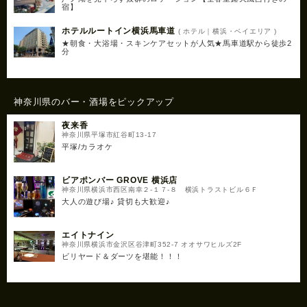
宿】
ホテルルートイン横浜馬車道
( ホテル｜横浜・ベイエリア )
★朝食・大浴場・スキンケアセットが人気★馬車道駅から徒歩2
分
神奈川県のバー・酒場をピックアップ
夜来香
神奈川県平塚市紅谷町13-17
平塚/カラオケ
ビアポンバー GROVE 横浜店
神奈川県横浜市西区南幸２-１７-８ 横浜トラストビル６Ｆ
大人の遊び場♪ 貸切も大歓迎♪
エイトナイン
神奈川県横浜市金沢区谷津町352-7 オオサワヒルズ2F
ビリヤード＆ダーツを堪能！！！