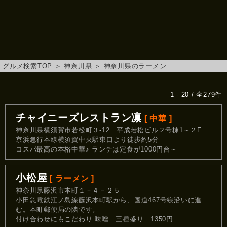
グルメ検索TOP
＞
神奈川県
＞
神奈川県のラーメン
1 - 20 / 全279件
チャイニーズレストラン凛
[ 中華 ]
神奈川県横須賀市若松町３-12 平成若松ビル２号棟1～２F
京浜急行本線横須賀中央駅東口より徒歩約5分
コスパ最高の本格中華♪ ランチは定食が1000円台～
小松屋
[ ラーメン ]
神奈川県藤沢市本町１－４－２５
小田急電鉄江ノ島線藤沢本町駅から、国道467号線沿いに進
む。本町郵便局の隣です。
付け合わせにもこだわり 味噌 三種盛り 1350円