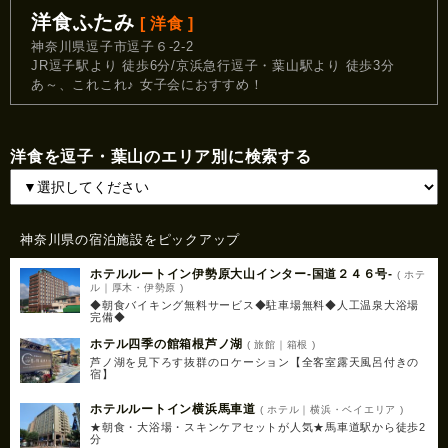
洋食ふたみ
[ 洋食 ]
神奈川県逗子市逗子６-2-2
JR逗子駅より 徒歩6分/京浜急行逗子・葉山駅より 徒歩3分
あ～、これこれ♪ 女子会におすすめ！
洋食を逗子・葉山のエリア別に検索する
神奈川県の宿泊施設をピックアップ
ホテルルートイン伊勢原大山インター‐国道２４６号‐
( ホテ
ル｜厚木・伊勢原 )
◆朝食バイキング無料サービス◆駐車場無料◆人工温泉大浴場
完備◆
ホテル四季の館箱根芦ノ湖
( 旅館｜箱根 )
芦ノ湖を見下ろす抜群のロケーション【全客室露天風呂付きの
宿】
ホテルルートイン横浜馬車道
( ホテル｜横浜・ベイエリア )
★朝食・大浴場・スキンケアセットが人気★馬車道駅から徒歩2
分