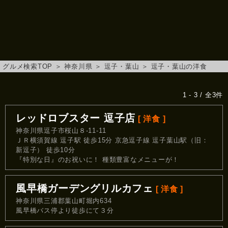
グルメ検索TOP
＞
神奈川県
＞
逗子・葉山
＞
逗子・葉山の洋食
1 - 3 / 全3件
レッドロブスター 逗子店
[ 洋食 ]
神奈川県逗子市桜山８-11-11
ＪＲ横須賀線 逗子駅 徒歩15分 京急逗子線 逗子葉山駅（旧：
新逗子） 徒歩10分
『特別な日』のお祝いに！ 種類豊富なメニューが！
風早橋ガーデングリルカフェ
[ 洋食 ]
神奈川県三浦郡葉山町堀内634
風早橋バス停より徒歩にて３分