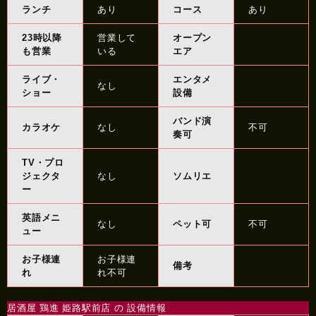
ランチ
あり
コース
あり
23時以降
営業して
オープン
も営業
いる
エア
ライブ・
エンタメ
なし
ショー
設備
バンド演
カラオケ
なし
不可
奏可
TV・プロ
ジェクタ
なし
ソムリエ
ー
英語メニ
なし
ペット可
不可
ュー
お子様連
お子様連
備考
れ
れ不可
居酒屋 鶏進 姫路駅前店 の 設備情報