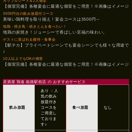
カップルシート＆2人個室
【個室完備】各種宴会に最適な個室をご用意！※画像はイメージ
3000円台の飲み放題付コース
美味い鶏料理を取り揃え！宴会コースは3500円～
地鶏・焼き鳥・焼きとんを食べたい！
地鶏の炭焼き！ジューシーで香ばしい至福の味わい。
ゲストに喜ばれる接待・食事会
【駅チカ】プライベートシーンでも宴会シーンでも様々な用途で
♪
10人以上でもOKの個室
【個室完備】各種宴会に最適な個室をご用意！※画像はイメージ
居酒屋 鶏進 姫路駅前店 の おすすめサービス
あり ：人
気の飲み
放題付き
飲み放題
コースを
食べ放題
なし
ご用意し
ておりま
す♪