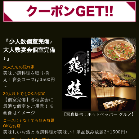
『少人数個室完備♪
大人数宴会個室完備
♪』
大人たちの隠れ家
美味い鶏料理を取り揃
え！宴会コースは3500円
～
20人以上でもOKの個室
【個室完備】各種宴会に
最適な個室をご用意！※
画像はイメージ
【写真提供：ホットペッパー グルメ】
コースじゃなくても飲み放題
OKなお店
美味しいお酒と地鶏料理が美味い！単品飲み放題2H1500円♪