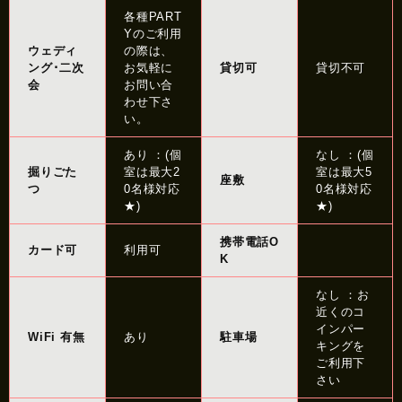
各種PART
Yのご利用
ウェディ
の際は、
ング･二次
お気軽に
貸切可
貸切不可
会
お問い合
わせ下さ
い。
あり ：(個
なし ：(個
掘りごた
室は最大2
室は最大5
座敷
つ
0名様対応
0名様対応
★)
★)
携帯電話O
カード可
利用可
K
なし ：お
近くのコ
インパー
WiFi 有無
あり
駐車場
キングを
ご利用下
さい