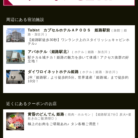
周辺にある宿泊施設
Tabist カプセルホテルＡＰＯＤＳ 姫路駅前
( 旅館｜姫
路・加古川 )
【姫路駅徒歩30秒】ワンランク上のスタイリッシュキャビンホ
テル♪
アパホテル〈姫路駅北〉
( ホテル｜姫路・加古川 )
駅チカ＆城チカ！姫路の魅力を歩いて体感！アクセス抜群の好
立地！
ダイワロイネットホテル姫路
( ホテル｜姫路・加古川 )
JR「姫路駅」より徒歩約5分。世界遺産「姫路城」まで徒歩約
10分！
近くにあるクーポンのお店
黄昏のどんでん 姫路
( 焼肉・ホルモン｜【姫路駅近7分】炭火×釜
炊き白ご飯満喫◎ )
極上のお肉をご堪能あれ♪ タン各種ご用意！