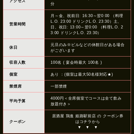
アクセス
分
月～金、祝前日: 16:30～翌0:00 （料理
L.O. 23:00 ドリンクL.O. 23:30）土、
営業時間
日、祝日: 13:00～翌0:00 （料理L.O. 2
3:00 ドリンクL.O. 23:30）
元旦のみ※ビルなどの休館日がある場合
休日
がございます
収容人数
100名 ( 宴会時最大 100名 )
個室
あり ：(個室は最大50名様対応★)
禁煙席
一部禁煙
4000円＜全席個室でコースは全て飲み
平均予算
放題付き＞
居酒屋 鶏進 姫路駅前店 の クーポン券
クーポン
はコチラから
▼ ▼ ▼