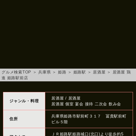
グルメ検索TOP
＞
兵庫県
＞
姫路
＞
姫路駅
＞
居酒屋
＞
居酒屋 鶏
進 姫路駅前店
居酒屋 / 居酒屋
ジャンル・料理
居酒屋 個室 宴会 接待 二次会 飲み会
兵庫県姫路市駅前町３１７ 冨貴駅前町
住所
ビル５階
ＪＲ姫路駅姫路城口(北口)より徒歩約5