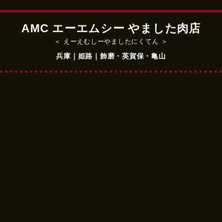
AMC エーエムシー やました肉店
＜ えーえむしーやましたにくてん ＞
兵庫｜姫路｜飾磨・英賀保・亀山