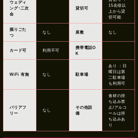
ウェディ
15名様以
ング･二次
貸切可
上から貸
会
切可能
掘りごた
なし
座敷
なし
つ
携帯電話O
カード可
利用不可
K
あり ：日
曜日は第
WiFi 有無
なし
駐車場
二駐車場
も利用可
食材の持
ち込み禁
バリアフ
その他設
止/アルコ
なし
リー
備
ールは持
ち込みあ
り