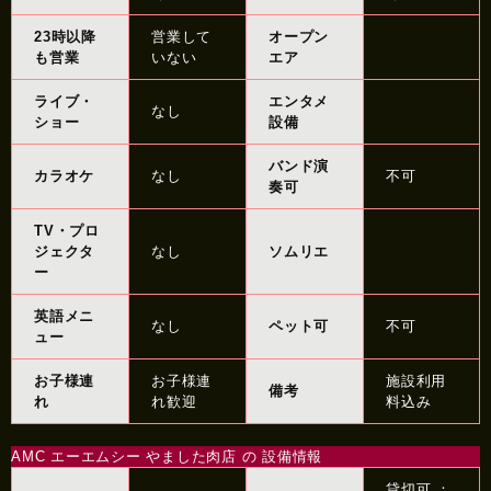
23時以降
営業して
オープン
も営業
いない
エア
ライブ・
エンタメ
なし
ショー
設備
バンド演
カラオケ
なし
不可
奏可
TV・プロ
ジェクタ
なし
ソムリエ
ー
英語メニ
なし
ペット可
不可
ュー
お子様連
お子様連
施設利用
備考
れ
れ歓迎
料込み
AMC エーエムシー やました肉店 の 設備情報
貸切可 ：