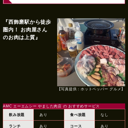
『西飾磨駅から徒歩
圏内！ お肉屋さん
のお肉は上質』
【写真提供：ホットペッパー グルメ】
AMC エーエムシー やました肉店 の おすすめサービス
飲み放題
あり
食べ放題
なし
ランチ
あり
コース
あり