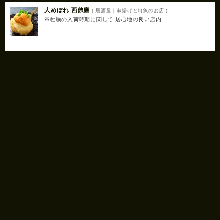
人めぼれ 西飾磨
( 居酒屋｜串揚げと旬魚のお店 )
※牡蠣の入荷時期に関して 居心地の良い店内