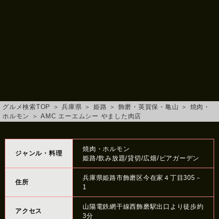
グルメ検索TOP
＞
兵庫県
＞
姫路
＞
飾磨・英賀保・亀山
＞
焼肉・
ホルモン
＞
AMC エーエムシー やました肉店
焼肉・ホルモン
ジャンル・料理
姫路/飲み放題/貸切/広畑/ビアガーデン
兵庫県姫路市飾磨区今在家４丁目305－
住所
1
山陽電鉄網干線西飾磨駅出口より徒歩約
アクセス
3分