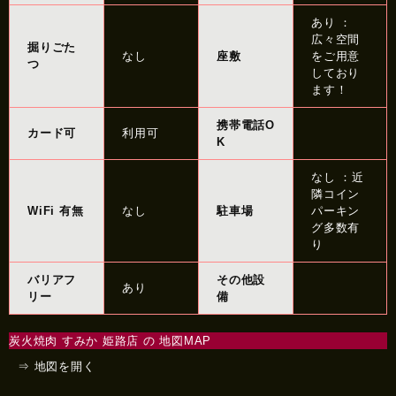
あり ：
広々空間
掘りごた
なし
座敷
をご用意
つ
しており
ます！
携帯電話O
カード可
利用可
K
なし ：近
隣コイン
WiFi 有無
なし
駐車場
パーキン
グ多数有
り
バリアフ
その他設
あり
リー
備
炭火焼肉 すみか 姫路店 の 地図MAP
⇒ 地図を開く