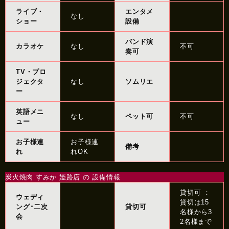
ライブ・
エンタメ
なし
ショー
設備
バンド演
カラオケ
なし
不可
奏可
TV・プロ
ジェクタ
なし
ソムリエ
ー
英語メニ
なし
ペット可
不可
ュー
お子様連
お子様連
備考
れ
れOK
炭火焼肉 すみか 姫路店 の 設備情報
貸切可 ：
ウェディ
貸切は15
ング･二次
貸切可
名様から3
会
2名様まで