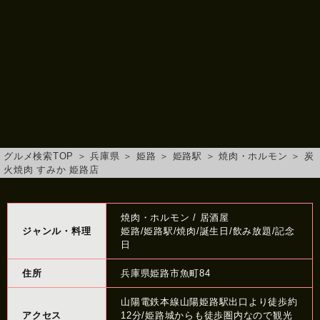
グルメ検索TOP
＞
兵庫県
＞
姫路
＞
姫路駅
＞
焼肉・ホルモン
＞
炭
火焼肉 すみか 姫路店
焼肉・ホルモン / 居酒屋
ジャンル・料理
姫路/姫路駅/焼肉/誕生日/飲み放題/記念
日
住所
兵庫県姫路市魚町84
山陽電鉄本線山陽姫路駅出口より徒歩約
アクセス
12分/姫路城からも徒歩圏内なので観光