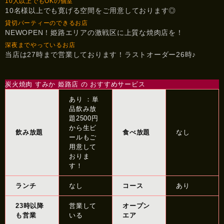
10人以上でもOKの個室
10名様以上でも寛げる空間をご用意しております◎
貸切パーティーのできるお店
NEWOPEN！姫路エリアの激戦区に上質な焼肉店を！
深夜までやっているお店
当店は27時まで営業しております！ラストオーダー26時♪
炭火焼肉 すみか 姫路店 の おすすめサービス
あり ：単
品飲み放
題2500円
から生ビ
飲み放題
食べ放題
なし
ールもご
用意して
おりま
す！
ランチ
なし
コース
あり
23時以降
営業して
オープン
も営業
いる
エア