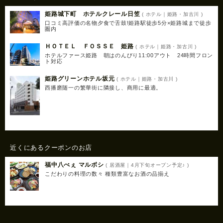
姫路城下町 ホテルクレール日笠
( ホテル｜姫路・加古川 )
口コミ高評価の名物夕食で舌鼓!姫路駅徒歩5分×姫路城まで徒歩
圏内
ＨＯＴＥＬ ＦＯＳＳＥ 姫路
( ホテル｜姫路・加古川 )
ホテルファース姫路 朝はのんびり11:00アウト 24時間フロン
ト対応
姫路グリーンホテル坂元
( ホテル｜姫路・加古川 )
西播磨随一の繁華街に隣接し、商用に最適。
近くにあるクーポンのお店
福中八べぇ マルボシ
( 居酒屋｜4月下旬オープン予定♪ )
こだわりの料理の数々 種類豊富なお酒の品揃え