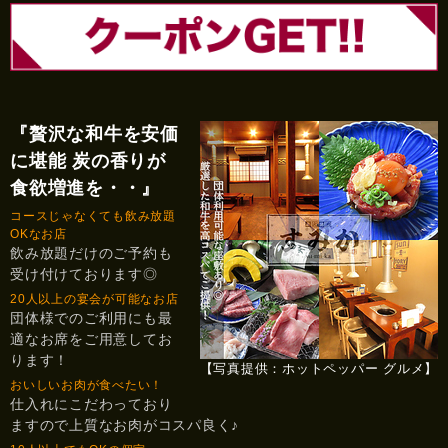
『贅沢な和牛を安価
に堪能 炭の香りが
食欲増進を・・』
コースじゃなくても飲み放題
OKなお店
飲み放題だけのご予約も
受け付けております◎
20人以上の宴会が可能なお店
団体様でのご利用にも最
適なお席をご用意してお
ります！
【写真提供：ホットペッパー グルメ】
おいしいお肉が食べたい！
仕入れにこだわっており
ますので上質なお肉がコスパ良く♪