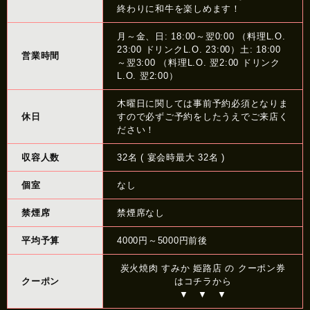
終わりに和牛を楽しめます！
月～金、日: 18:00～翌0:00 （料理L.O.
23:00 ドリンクL.O. 23:00）土: 18:00
営業時間
～翌3:00 （料理L.O. 翌2:00 ドリンク
L.O. 翌2:00）
木曜日に関しては事前予約必須となりま
休日
すので必ずご予約をしたうえでご来店く
ださい！
収容人数
32名 ( 宴会時最大 32名 )
個室
なし
禁煙席
禁煙席なし
平均予算
4000円～5000円前後
炭火焼肉 すみか 姫路店 の クーポン券
クーポン
はコチラから
▼ ▼ ▼