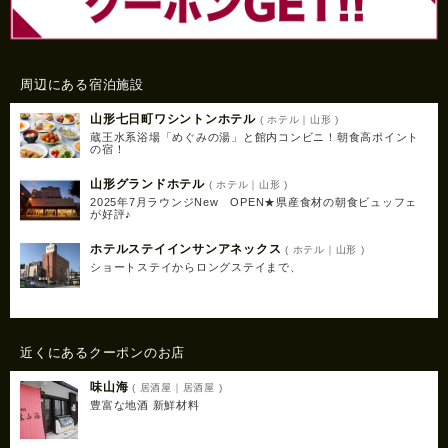
周辺にある宿泊施設
山形七日町ワシントンホテル
( ホテル｜山形 )
蔵王水系浴場「めぐみの湯」と館内コンビニ！朝食高ポイント
の宿！
山形グランドホテル
( ホテル｜山形 )
2025年7月ラウンジNew OPEN★県産食材の朝食ビュッフェ
が好評♪
ホテルステイインサンアネックス
( ホテル｜山形 )
ショートステイからロングステイまで、
近くにあるクーポンのお店
味山海
( 居酒屋｜居酒屋 )
豊富な地酒 新鮮材料