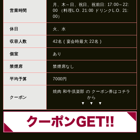
月、木～日、祝日、祝前日: 17:00～22:
営業時間
00 （料理L.O. 21:00 ドリンクL.O. 21:
00）
休日
火、水
収容人数
42名 ( 宴会時最大 22名 )
個室
あり
禁煙席
禁煙席なし
平均予算
7000円
焼肉 和牛倶楽部 の クーポン券はコチラ
クーポン
から
▼ ▼ ▼