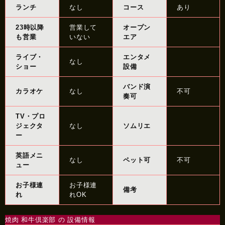
ランチ
なし
コース
あり
23時以降
営業して
オープン
も営業
いない
エア
ライブ・
エンタメ
なし
ショー
設備
バンド演
カラオケ
なし
不可
奏可
TV・プロ
ジェクタ
なし
ソムリエ
ー
英語メニ
なし
ペット可
不可
ュー
お子様連
お子様連
備考
れ
れOK
焼肉 和牛倶楽部 の 設備情報