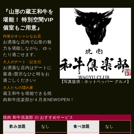
『山形の蔵王和牛を
堪能！ 特別空間VIP
個室もご用意』
内装がオシャレなお店
お洒落な店内で山形の魅
力を堪能しながら、ゆっ
たり過ごせます。
大人のデート・記念日
お洒落な店内はデートに
最適♪贅沢なひと時をお
過ごしください♪
【写真提供：ホットペッパー グルメ】
大人たちの隠れ家
蔵王和牛を堪能できる焼
肉和牛倶楽部が４月末NEWOPEN！
焼肉 和牛倶楽部 の おすすめサービス
飲み放題
なし
食べ放題
なし