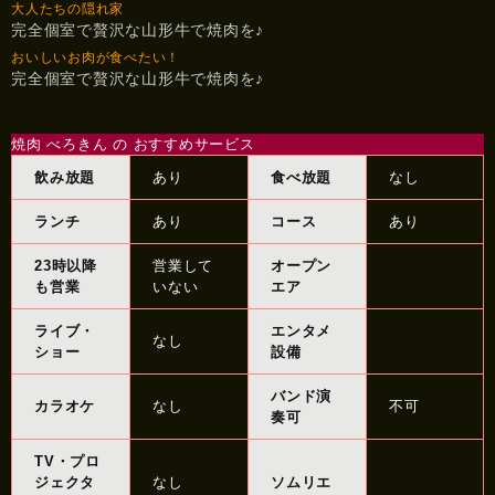
大人たちの隠れ家
完全個室で贅沢な山形牛で焼肉を♪
おいしいお肉が食べたい！
完全個室で贅沢な山形牛で焼肉を♪
焼肉 べろきん の おすすめサービス
飲み放題
あり
食べ放題
なし
ランチ
あり
コース
あり
23時以降
営業して
オープン
も営業
いない
エア
ライブ・
エンタメ
なし
ショー
設備
バンド演
カラオケ
なし
不可
奏可
TV・プロ
ジェクタ
なし
ソムリエ