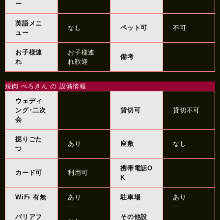
ー
英語メニ
なし
ペット可
不可
ュー
お子様連
お子様連
備考
れ
れ歓迎
焼肉 べろきん の 設備情報
ウェディ
ング･二次
貸切可
貸切不可
会
掘りごた
あり
座敷
なし
つ
携帯電話O
カード可
利用可
K
WiFi 有無
あり
駐車場
あり
バリアフ
その他設