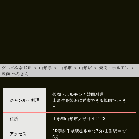
グルメ検索TOP
＞
山形県
＞
山形市
＞
山形駅
＞
焼肉・ホルモン
＞
焼肉 べろきん
焼肉・ホルモン / 韓国料理
ジャンル・料理
山形牛を贅沢に満喫できる焼肉”べろき
ん”
住所
山形県山形市大野目４-2-23
JR羽前千歳駅徒歩車で7分/山形駅車で1
アクセス
5分