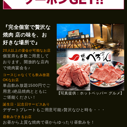
『完全個室で贅沢な
焼肉 店の味を、お
好きな場所で』
20人以上の宴会が可能なお店
個室席も多数ご用意して
おります。開放的な店内
で焼肉宴会を♪
コースじゃなくても飲み放題
OKなお店
単品飲み放題1500円でご
用意♪絶品焼肉とともに
【写真提供：ホットペッパー グルメ】
ご堪能ください！
誕生日・記念日サービスあり
デザートプレートもご用意可能♪贅沢なひと時を・・・
昼飲みできるお店
お昼から上質な焼肉で昼からゆったり昼飲みを！