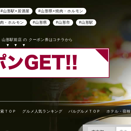
#山形駅×居酒屋
#山形県×焼肉・ホルモン
焼肉・ホルモン
#山形県
#山形市
#山形駅
 山形駅前店 の クーポン券はコチラから
▼ ▼ ▼
検索ＴＯＰ
グルメ人気ランキング
バルグルメＴＯＰ
ホテル・宿検