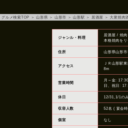
グルメ検索TOP
＞
山形県
＞
山形市
＞
山形駅
＞
居酒屋
＞
大衆焼肉酒
居酒屋 / 焼
ジャンル・料理
本格焼肉をリ
住所
山形県山形市香
ＪＲ山形駅東
アクセス
8m
月～金: 17:3
営業時間
日、祝日: 17:
休日
12/31,1
収容人数
52名 ( 宴会時
個室
なし