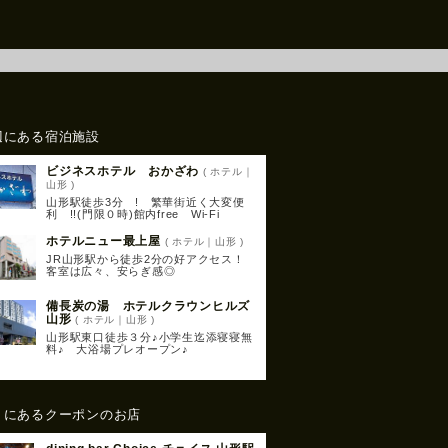
辺にある宿泊施設
ビジネスホテル おかざわ
( ホテル｜
山形 )
山形駅徒歩3分 ! 繁華街近く大変便
利 !!(門限０時)館内free Wi-Fi
ホテルニュー最上屋
( ホテル｜山形 )
JR山形駅から徒歩2分の好アクセス！
客室は広々、安らぎ感◎
備長炭の湯 ホテルクラウンヒルズ
山形
( ホテル｜山形 )
山形駅東口徒歩３分♪小学生迄添寝寝無
料♪ 大浴場プレオープン♪
くにあるクーポンのお店