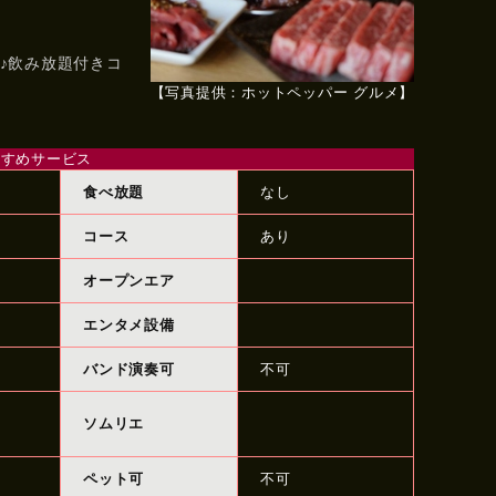
♪飲み放題付きコ
【写真提供：ホットペッパー グルメ】
すすめサービス
食べ放題
なし
コース
あり
オープンエア
エンタメ設備
バンド演奏可
不可
ソムリエ
ペット可
不可