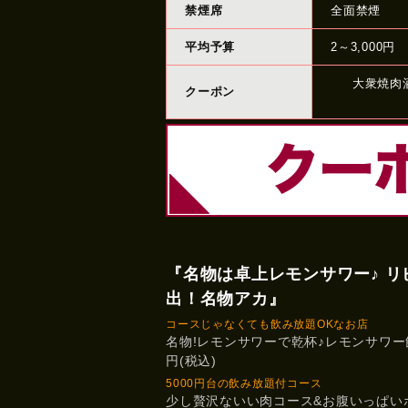
禁煙席
全面禁煙
平均予算
2～3,000円
大衆焼肉
クーポン
『名物は卓上レモンサワー♪ リ
出！名物アカ』
コースじゃなくても飲み放題OKなお店
名物!レモンサワーで乾杯♪レモンサワー飲
円(税込)
5000円台の飲み放題付コース
少し贅沢ないい肉コース&お腹いっぱい