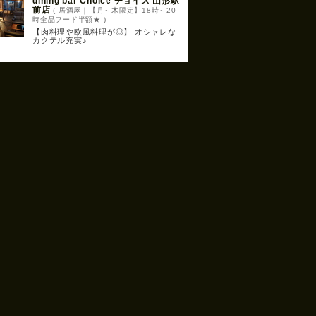
dining bar Choice チョイス 山形駅
前店
( 居酒屋｜【月～木限定】18時～20
時全品フード半額★ )
【肉料理や欧風料理が◎】 オシャレな
カクテル充実♪