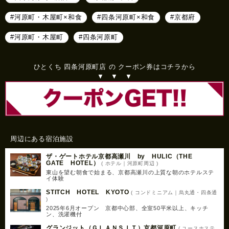
#河原町・木屋町×和食
#四条河原町×和食
#京都府
#河原町・木屋町
#四条河原町
ひとくち 四条河原町店 の クーポン券はコチラから
▼ ▼ ▼
周辺にある宿泊施設
ザ・ゲートホテル京都高瀬川 by HULIC（THE
GATE HOTEL）
( ホテル｜河原町周辺 )
東山を望む朝食で始まる、京都高瀬川の上質な朝のホテルステ
イ体験
STITCH HOTEL KYOTO
( コンドミニアム｜烏丸通・四条通
)
2025年6月オープン 京都中心部、全室50平米以上、キッチ
ン、洗濯機付
グランジット（ＧＬＡＮＳＩＴ）京都河原町
( ユースホステ