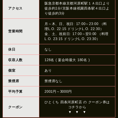
阪急京都本線京都河原町駅１Ａ出口より
アクセス
徒歩約1分/京阪本線祇園四条駅４出口よ
り徒歩約3分
月～木、日、祝日: 17:00～23:00 （料
理L.O. 22:15 ドリンクL.O. 22:30）
営業時間
金、土、祝前日: 17:00～翌0:00 （料理
L.O. 23:15 ドリンクL.O. 23:30）
休日
なし
収容人数
128名 ( 宴会時最大 180名 )
個室
あり
禁煙席
禁煙席なし
平均予算
2001円～3000円
ひとくち 四条河原町店 の クーポン券は
クーポン
コチラから
▼ ▼ ▼