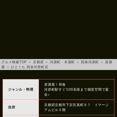
グルメ検索TOP
＞
京都府
＞
河原町・木屋町
＞
四条河原町
＞
居酒
屋
＞
ひとくち 四条河原町店
居酒屋 / 和食
ジャンル・料理
河原町駅すぐ!100名様まで個室空間で宴
会♪
京都府京都市下京区真町９７ イマージ
住所
アムビル５階