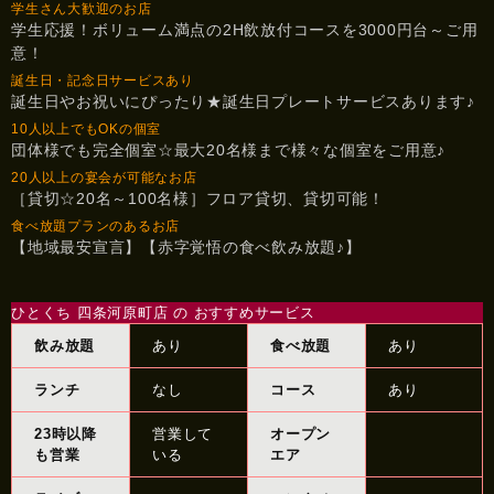
学生さん大歓迎のお店
学生応援！ボリューム満点の2H飲放付コースを3000円台～ご用
意！
誕生日・記念日サービスあり
誕生日やお祝いにぴったり★誕生日プレートサービスあります♪
10人以上でもOKの個室
団体様でも完全個室☆最大20名様まで様々な個室をご用意♪
20人以上の宴会が可能なお店
［貸切☆20名～100名様］フロア貸切、貸切可能！
食べ放題プランのあるお店
【地域最安宣言】【赤字覚悟の食べ飲み放題♪】
ひとくち 四条河原町店 の おすすめサービス
飲み放題
あり
食べ放題
あり
ランチ
なし
コース
あり
23時以降
営業して
オープン
も営業
いる
エア