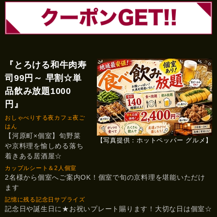
『とろける和牛肉寿
司99円～ 早割☆単
品飲み放題1000
円』
おしゃべりする夜カフェ夜ご
はん
【河原町×個室】旬野菜
【写真提供：ホットペッパー グルメ】
や京料理を愉しめる落ち
着きある居酒屋☆
カップルシート＆2人個室
2名様から個室へご案内OK！個室で旬の京料理を堪能いただけ
ます
記憶に残る記念日サプライズ
記念日や誕生日に★お祝いプレート賜ります！大切な日は個室☆