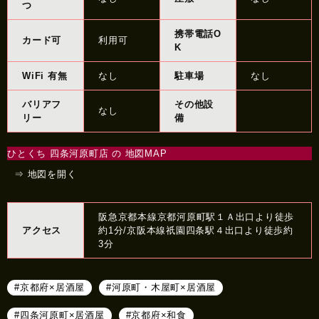
つ
携帯電話O
カード可
利用可
K
WiFi 有無
なし
駐車場
なし
バリアフ
その他設
なし
リー
備
ひとくち 四条河原町店 の 地図MAP
⇒ 地図を開く
阪急京都本線京都河原町駅１Ａ出口より徒歩
アクセス
約1分/京阪本線祇園四条駅４出口より徒歩約
3分
#京都府×居酒屋
#河原町・木屋町×居酒屋
#四条河原町×居酒屋
#京都府×和食