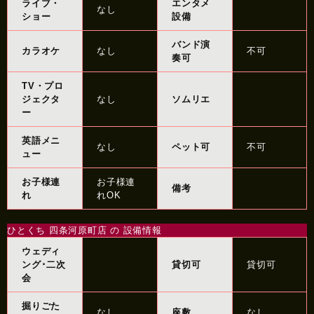
ライブ・
エンタメ
なし
ショー
設備
バンド演
カラオケ
なし
不可
奏可
TV・プロ
ジェクタ
なし
ソムリエ
ー
英語メニ
なし
ペット可
不可
ュー
お子様連
お子様連
備考
れ
れOK
ひとくち 四条河原町店 の 設備情報
ウェディ
ング･二次
貸切可
貸切可
会
掘りごた
なし
座敷
なし