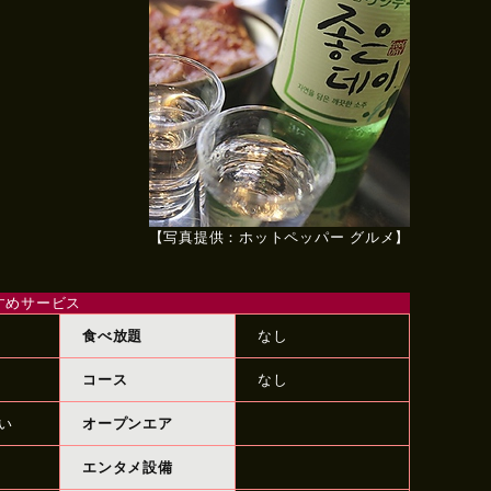
【写真提供：ホットペッパー グルメ】
すすめサービス
食べ放題
なし
コース
なし
い
オープンエア
エンタメ設備