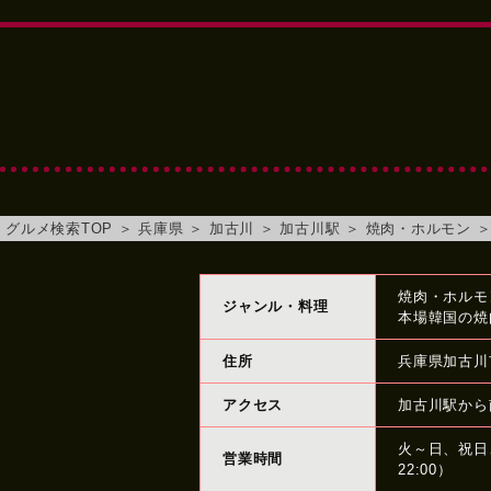
グルメ検索TOP
＞
兵庫県
＞
加古川
＞
加古川駅
＞
焼肉・ホルモン
焼肉・ホルモ
ジャンル・料理
本場韓国の焼
住所
兵庫県加古川
アクセス
加古川駅から
火～日、祝日、祝
営業時間
22:00）