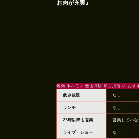
お肉が充実』
焼肉 ホルモン 金山商店 加古川店 の お
飲み放題
なし
ランチ
なし
23時以降も営業
営業していな
ライブ・ショー
なし