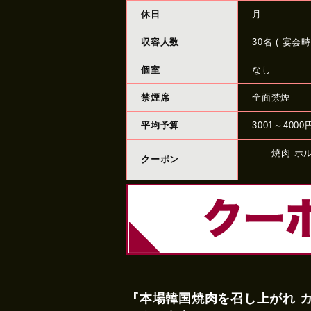
休日
月
収容人数
30名 ( 宴会時
個室
なし
禁煙席
全面禁煙
平均予算
3001～4000
焼肉 ホ
クーポン
『本場韓国焼肉を召し上がれ 