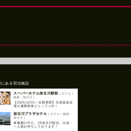
辺にある宿泊施設
スーパーホテル加古川駅前
( ホテル｜
姫路・加古川 )
【2025/12/01～全館禁煙】天然温泉浴
場＆健康朝食ビュッフェ付！
加古川プラザホテル
( ホテル｜姫路・
加古川 )
東播磨の中心、JR加古川駅近。出張・
一人旅お待ちしております！