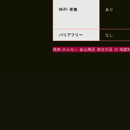
WiFi 有無
あり
バリアフリー
なし
焼肉 ホルモン 金山商店 加古川店 の 地図M