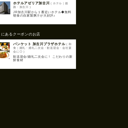
ホテルアゼリア加古川
( ホテル｜姫
路・加古川 )
JR加古川駅から１番近いホテル◆無料
朝食の自家製豚汁が大好評♪
くにあるクーポンのお店
バンケット 加古川プラザホテル
( 和
食｜婚礼・婚礼二次会・歓送迎会・会社宴
会に◎ )
歓送迎会/婚礼二次会に！ こだわりの新
鮮食材