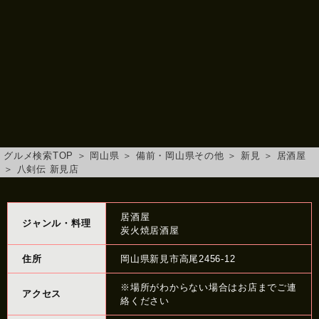
グルメ検索TOP
＞
岡山県
＞
備前・岡山県その他
＞
新見
＞
居酒屋
＞
八剣伝 新見店
居酒屋
ジャンル・料理
炭火焼居酒屋
住所
岡山県新見市高尾2456-12
※場所がわからない場合はお店までご連
アクセス
絡ください