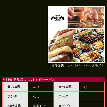
【写真提供：ホットペッパー グルメ】
八剣伝 新見店 の おすすめサービス
飲み放題
あり
食べ放題
なし
ランチ
なし
コース
23時以降
営業して
オープン