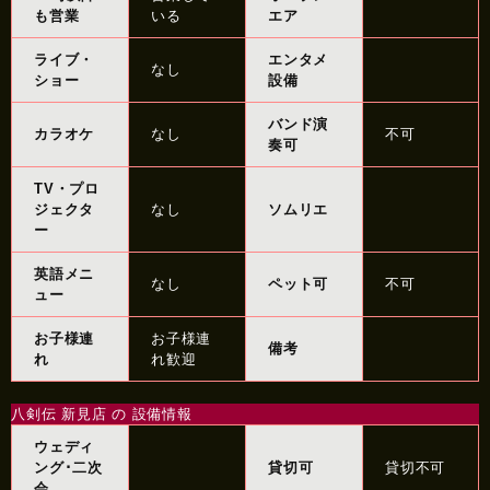
も営業
いる
エア
ライブ・
エンタメ
なし
ショー
設備
バンド演
カラオケ
なし
不可
奏可
TV・プロ
ジェクタ
なし
ソムリエ
ー
英語メニ
なし
ペット可
不可
ュー
お子様連
お子様連
備考
れ
れ歓迎
八剣伝 新見店 の 設備情報
ウェディ
ング･二次
貸切可
貸切不可
会