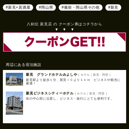
#新見×居酒屋
#岡山県
#備前・岡山県その他
#新見
八剣伝 新見店 の クーポン券はコチラから
▼ ▼ ▼
周辺にある宿泊施設
新見 グランドホテルみよしや
( ホテル｜新見・阿哲 )
新見駅より徒歩１分、新見ＩＣより１ｋｍ ビジネスや観光に
最適！
新見ビジネスシティーホテル
( ホテル｜新見・阿哲 )
街の中心部に位置し、ビジネス・旅行にとても便利です。