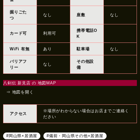
掘りごた
なし
座敷
なし
つ
携帯電話O
カード可
利用可
K
WiFi 有無
あり
駐車場
なし
バリアフ
その他設
なし
リー
備
八剣伝 新見店 の 地図MAP
⇒ 地図を開く
※場所がわからない場合はお店までご連絡く
アクセス
ださい
#岡山県×居酒屋
#備前・岡山県その他×居酒屋