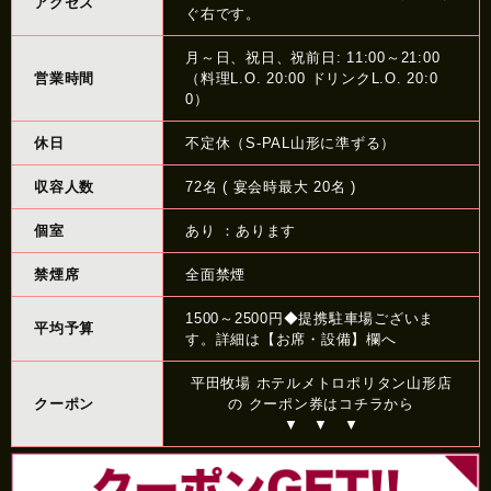
アクセス
ぐ右です。
月～日、祝日、祝前日: 11:00～21:00
営業時間
（料理L.O. 20:00 ドリンクL.O. 20:0
0）
休日
不定休（S-PAL山形に準ずる）
収容人数
72名 ( 宴会時最大 20名 )
個室
あり ：あります
禁煙席
全面禁煙
1500～2500円◆提携駐車場ございま
平均予算
す。詳細は【お席・設備】欄へ
平田牧場 ホテルメトロポリタン山形店
クーポン
の クーポン券はコチラから
▼ ▼ ▼