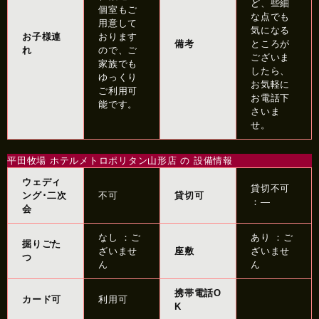
ど、些細
個室もご
な点でも
用意して
気になる
お子様連
おります
備考
ところが
れ
ので、ご
ございま
家族でも
したら、
ゆっくり
お気軽に
ご利用可
お電話下
能です。
さいま
せ。
平田牧場 ホテルメトロポリタン山形店 の 設備情報
ウェディ
貸切不可
ング･二次
不可
貸切可
：―
会
なし ：ご
あり ：ご
掘りごた
ざいませ
座敷
ざいませ
つ
ん
ん
携帯電話O
カード可
利用可
K