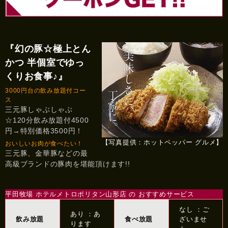
『幻の豚☆極上とん
かつ 半個室でゆっ
くりお食事♪』
3000円台の飲み放題付コー
ス
三元豚しゃぶしゃぶ
☆120分飲み放題付4500
円→特別価格3500円！
【写真提供：ホットペッパー グルメ】
おいしいお肉が食べたい！
三元豚、金華豚などの最
高級ブランドの豚肉を堪能頂けます!!
平田牧場 ホテルメトロポリタン山形店 の おすすめサービス
なし ：ご
あり ：あ
飲み放題
食べ放題
ざいませ
ります