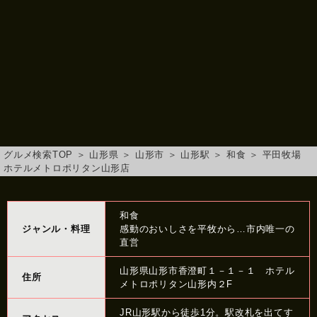
グルメ検索TOP
＞
山形県
＞
山形市
＞
山形駅
＞
和食
＞
平田牧場
ホテルメトロポリタン山形店
和食
ジャンル・料理
感動のおいしさを平牧から…市内唯一の
直営
山形県山形市香澄町１－１－１ ホテル
住所
メトロポリタン山形内２F
JR山形駅から徒歩1分。駅改札を出てす