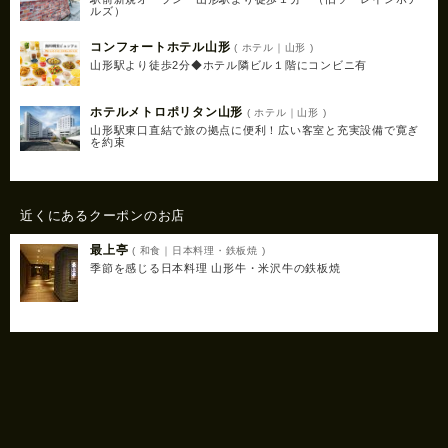
ルズ）
コンフォートホテル山形
( ホテル｜山形 )
山形駅より徒歩2分◆ホテル隣ビル１階にコンビニ有
ホテルメトロポリタン山形
( ホテル｜山形 )
山形駅東口直結で旅の拠点に便利！広い客室と充実設備で寛ぎ
を約束
近くにあるクーポンのお店
最上亭
( 和食｜日本料理・鉄板焼 )
季節を感じる日本料理 山形牛・米沢牛の鉄板焼