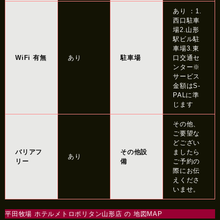
あり ：1.
西口駐車
場2.山形
駅ビル駐
車場3.東
WiFi 有無
あり
駐車場
口交通セ
ンター※
サービス
金額はS-
PALに準
じます
その他、
ご要望な
どござい
バリアフ
その他設
ましたら
あり
リー
備
ご予約の
際にお伝
えくださ
いませ。
平田牧場 ホテルメトロポリタン山形店 の 地図MAP