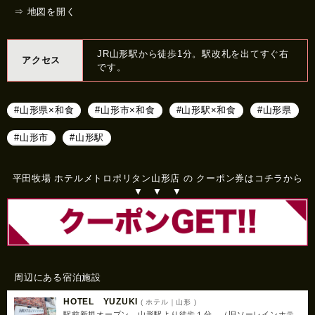
⇒ 地図を開く
JR山形駅から徒歩1分。駅改札を出てすぐ右
アクセス
です。
#山形県×和食
#山形市×和食
#山形駅×和食
#山形県
#山形市
#山形駅
平田牧場 ホテルメトロポリタン山形店 の クーポン券はコチラから
▼ ▼ ▼
周辺にある宿泊施設
HOTEL YUZUKI
( ホテル｜山形 )
駅前新規オープン 山形駅より徒歩１分 （旧ソーレインホテ