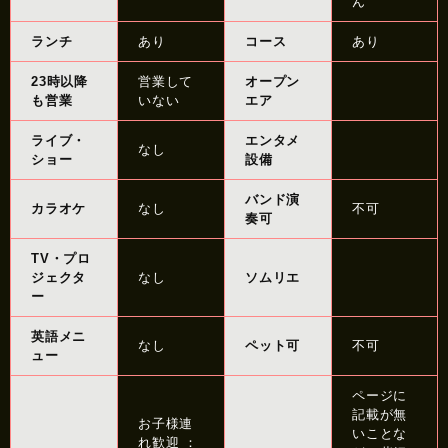
ん
ランチ
あり
コース
あり
23時以降
営業して
オープン
も営業
いない
エア
ライブ・
エンタメ
なし
ショー
設備
バンド演
カラオケ
なし
不可
奏可
TV・プロ
ジェクタ
なし
ソムリエ
ー
英語メニ
なし
ペット可
不可
ュー
ページに
記載が無
お子様連
いことな
れ歓迎 ：