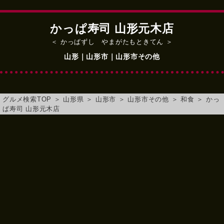
かっぱ寿司 山形元木店
＜ かっぱずし やまがたもときてん ＞
山形｜山形市｜山形市その他
グルメ検索TOP
＞
山形県
＞
山形市
＞
山形市その他
＞
和食
＞
かっ
ぱ寿司 山形元木店