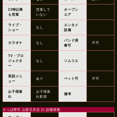
23時以降
営業して
オープン
も営業
いない
エア
ライブ・
エンタメ
なし
ショー
設備
バンド演
カラオケ
なし
不可
奏可
TV・プロ
ジェクタ
なし
ソムリエ
ー
英語メニ
あり
ペット可
不可
ュー
お子様連
お子様連
備考
れ
れ歓迎
かっぱ寿司 山形元木店 の 設備情報