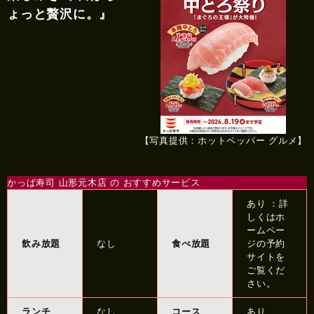
ょっと贅沢に。』
【写真提供：ホットペッパー グルメ】
かっぱ寿司 山形元木店 の おすすめサービス
あり ：詳
しくはホ
ームペー
飲み放題
なし
食べ放題
ジの予約
サイトを
ご覧くだ
さい。
ランチ
なし
コース
あり