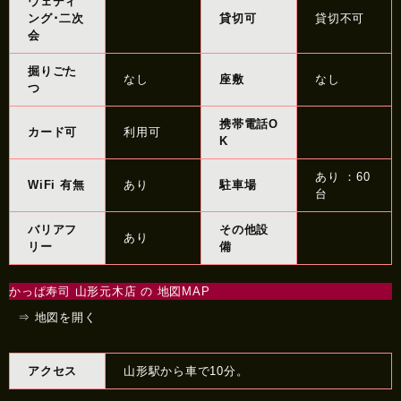
ウェディ
ング･二次
貸切可
貸切不可
会
掘りごた
なし
座敷
なし
つ
携帯電話O
カード可
利用可
K
あり ：60
WiFi 有無
あり
駐車場
台
バリアフ
その他設
あり
リー
備
かっぱ寿司 山形元木店 の 地図MAP
⇒ 地図を開く
アクセス
山形駅から車で10分。