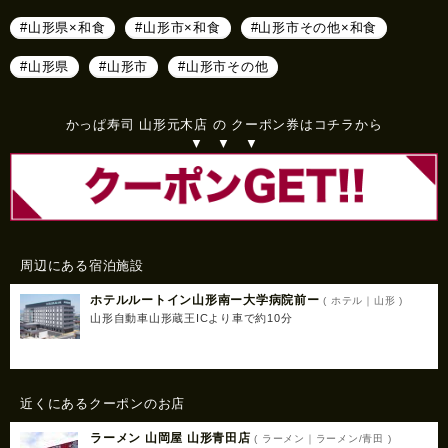
#山形県×和食
#山形市×和食
#山形市その他×和食
#山形県
#山形市
#山形市その他
かっぱ寿司 山形元木店 の クーポン券はコチラから
▼ ▼ ▼
周辺にある宿泊施設
ホテルルートイン山形南ー大学病院前ー
( ホテル｜山形 )
山形自動車山形蔵王ICより車で約10分
近くにあるクーポンのお店
ラーメン 山岡屋 山形青田店
( ラーメン｜ラーメン/青田 )