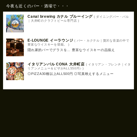
今夜も近くのバー・酒場で・・・
Canal brewing カナル ブルーイング
( ダイニングバー・バル
｜大井町のクラフトビール専門店 )
E-LOUNGE イーラウンジ
( バー・カクテル｜贅沢な音楽の中で
豊富なウイスキーを堪能。 )
隠れ家的バーでグラスを… 豊富なウイスキーの品揃え
イタリアンバル CONA 大井町店
( イタリアン・フレンチ｜イタ
リアンメニュー＆ピザがALL550円♪ )
◎PIZZA30種以上ALL500円 ◎写真映えするメニュー