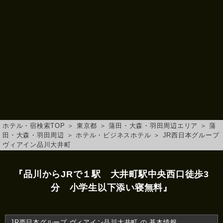
ホテル・宿検索TOP
＞
東京都
＞
蒲田・大森・羽田周辺エリア
＞
蒲
田・大森・羽田周辺
＞
ホテル・ビジネスホテル
＞
JR西日本グループ
ヴィアイン品川大井町
『品川からJRで１駅 大井町駅中央西口徒歩3
分 小学生以下添い寝無料』
JR西日本グループ ヴィアイン品川大井町 の 基本情報