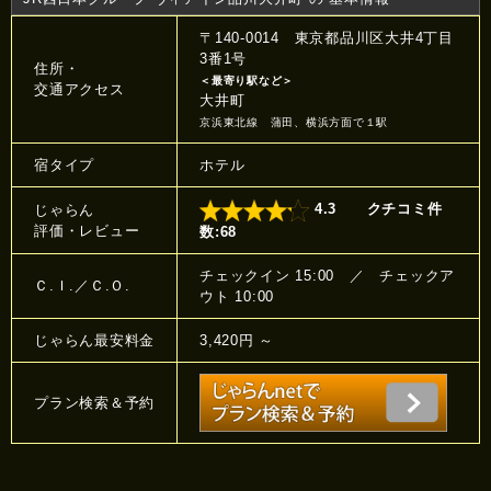
〒140-0014 東京都品川区大井4丁目
3番1号
住所・
＜最寄り駅など＞
交通アクセス
大井町
京浜東北線 蒲田、横浜方面で１駅
宿タイプ
ホテル
4.3
クチコミ件
じゃらん
評価・レビュー
数:68
チェックイン 15:00 ／ チェックア
Ｃ.Ｉ.／Ｃ.Ｏ.
ウト 10:00
じゃらん最安料金
3,420円 ～
プラン検索＆予約