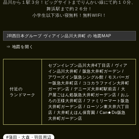
品川から１駅３分！ビッグサイトまでりんかい線にて約１０分、
舞浜駅まで約２６分！
小学生以下添い寝無料！無料WIFI！
JR西日本グループ ヴィアイン品川大井町 の 地図MAP
⇒ 地図を開く
セブンイレブン品川大井4丁目店 / ヴィア
イン品川大井町 / 阪急大井町ガーデン /
アワーズイン阪急シングル館 / モスバーガ
ー阪急大井町店 / ココカラファイン大井町
付近の
ガーデン店 / デニーズ大井町駅前店 / 大
ランドマーク
戸屋ごはん処阪急大井町ガーデン店 / おふ
ろの王様大井町店 / ファミリーマート阪急
大井町ガーデン店 / ローソン東大井六丁目
店 / 大井町えほん保育園 / Can★Do阪急
大井町ガーデン店
#蒲田・大森・羽田周辺