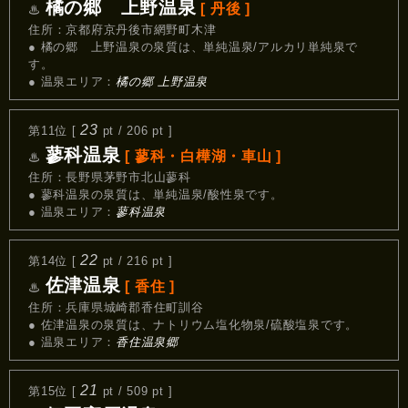
橘の郷 上野温泉
[ 丹後 ]
♨
住所：京都府京丹後市網野町木津
● 橘の郷 上野温泉の泉質は、単純温泉/アルカリ単純泉で
す。
● 温泉エリア：
橘の郷 上野温泉
23
第11位 [
pt / 206 pt ]
蓼科温泉
[ 蓼科・白樺湖・車山 ]
♨
住所：長野県茅野市北山蓼科
● 蓼科温泉の泉質は、単純温泉/酸性泉です。
● 温泉エリア：
蓼科温泉
22
第14位 [
pt / 216 pt ]
佐津温泉
[ 香住 ]
♨
住所：兵庫県城崎郡香住町訓谷
● 佐津温泉の泉質は、ナトリウム塩化物泉/硫酸塩泉です。
● 温泉エリア：
香住温泉郷
21
第15位 [
pt / 509 pt ]