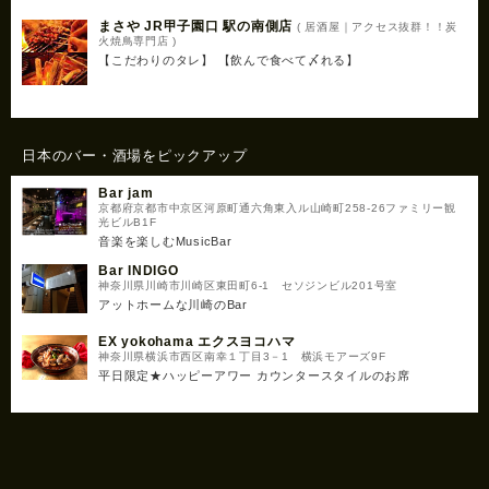
まさや JR甲子園口 駅の南側店
( 居酒屋｜アクセス抜群！！炭
火焼鳥専門店 )
【こだわりのタレ】 【飲んで食べて〆れる】
日本のバー・酒場をピックアップ
Bar jam
京都府京都市中京区河原町通六角東入ル山崎町258-26ファミリー観
光ビルB1F
音楽を楽しむMusicBar
Bar INDIGO
神奈川県川崎市川崎区東田町6-1 セソジンビル201号室
アットホームな川崎のBar
EX yokohama エクスヨコハマ
神奈川県横浜市西区南幸１丁目3－1 横浜モアーズ9F
平日限定★ハッピーアワー カウンタースタイルのお席