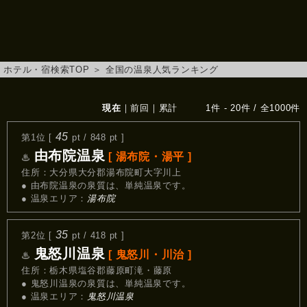
ホテル・宿検索TOP
＞
全国の温泉人気ランキング
現在
｜
前回
｜
累計
1件 - 20件 / 全1000件
45
第1位 [
pt / 848 pt ]
由布院温泉
[ 湯布院・湯平 ]
♨
住所：大分県大分郡湯布院町大字川上
● 由布院温泉の泉質は、単純温泉です。
● 温泉エリア：
湯布院
35
第2位 [
pt / 418 pt ]
鬼怒川温泉
[ 鬼怒川・川治 ]
♨
住所：栃木県塩谷郡藤原町滝・藤原
● 鬼怒川温泉の泉質は、単純温泉です。
● 温泉エリア：
鬼怒川温泉