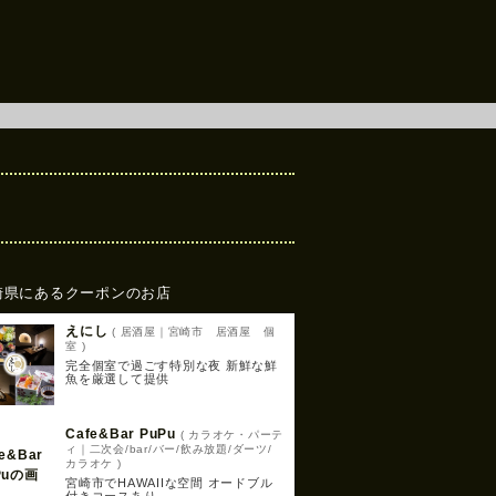
崎県にあるクーポンのお店
えにし
( 居酒屋｜宮崎市 居酒屋 個
室 )
完全個室で過ごす特別な夜 新鮮な鮮
魚を厳選して提供
Cafe&Bar PuPu
( カラオケ・パーテ
ィ｜二次会/bar/バー/飲み放題/ダーツ/
カラオケ )
宮崎市でHAWAIIな空間 オードブル