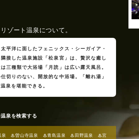
スリゾート温泉について。
、太平洋に面したフェニックス・シーガイア・
に隣接した温泉施設「松泉宮」は、贅沢な癒し
設は三種類で大浴場「月読」は広い露天風呂。
の仕切りのない、開放的な中浴場。「離れ湯」
の温泉を堪能できる。
の温泉を検索する
温泉
♨曽山寺温泉
♨青島温泉
♨田野温泉
♨宮