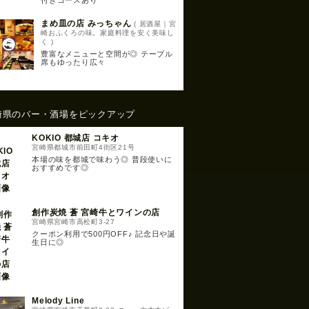
付きコースあり
まめ皿の店 みっちゃん
( 居酒屋｜宮
崎おふくろの味。家庭料理を安く美味し
く )
豊富なメニューと空間が◎ テーブル
席もゆったり広々
崎県のバー・酒場をピックアップ
KOKIO 都城店 コキオ
宮崎県都城市前田町4街区21号
本場の味を都城で味わう◎ 普段使いに
おすすめです◎
創作炭焼 蒼 宮崎牛とワインの店
宮崎県宮崎市高松町3-27
クーポン利用で500円OFF♪ 記念日や誕
生日に◎
Melody Line