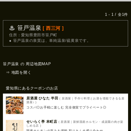
1 - 1 / 全1件
♨ 笹戸温泉
[ 西三河 ]
住所：愛知県豊田市笹戸町
● 笹戸温泉の泉質は、単純温泉/硫黄泉です。
笹戸温泉 の 周辺地図MAP
⇒ 地図を開く
愛知県にあるクーポンのお店
居酒屋 ひなた 半田
( 居酒屋｜手作り料理とお酒を堪能できるる居
酒屋♪ )
コスパ◎お手軽に楽しむ 完全個室でプライベート◎
せいらく亭 本町店
( 居酒屋｜新鮮国産ホルモン・成楽園の肉が楽
しめる店 )
国産ホルモンの旨みを堪能 彩りキムチ盛り合わせ