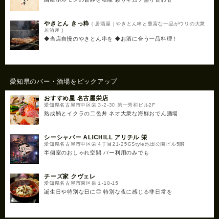
やきとん きっ粋
( 居酒屋｜やきとん串と豊富な一品がウリの大衆
居酒屋 )
◆当店自慢のやきとん串を ◆お酒に合う一品料理！
愛知県のバー・酒場をピックアップ
おすすめ屋 名古屋栄店
愛知県名古屋市中区栄３-2-30 第一秀和ビル2F
熟成鮪とイクラの二色丼 ネオ大衆な海鮮おでん酒場
シーシャバー ALICHILL アリチル 栄
愛知県名古屋市中区栄４丁目21-25GStyle池田公園ビル5階
半個室のおしゃれ空間 バー利用のみでも
チーズ家 クヴェレ
愛知県名古屋市東区泉１-18-15
誕生日や特別な日に◎ 特別な夜に感じる非日常を