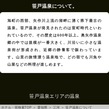
笹戸温泉について。
旭町の西部、矢作川上流の湖畔に湧く県下最古の
温泉。笹戸温泉が発見されたのは室町時代といわ
れているので、その歴史は600年以上。奥矢作温泉
郷の中では規模が一番大きく、川沿いに小さな温
泉街が形成され、近郷の静養客で賑わっていま
す。山里の旅情漂う温泉地で、どの宿でも川魚や
山菜などの料理が楽しめます。
笹戸温泉エリアの温泉
ホテル・宿検索TOP
＞
愛知県
＞
三河
＞
笹戸温泉について