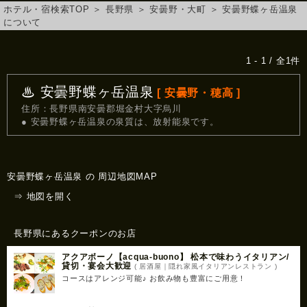
ホテル・宿検索TOP
＞
長野県
＞
安曇野・大町
＞
安曇野蝶ヶ岳温泉
について
1 - 1 / 全1件
♨ 安曇野蝶ヶ岳温泉
[ 安曇野・穂高 ]
住所：長野県南安曇郡堀金村大字烏川
● 安曇野蝶ヶ岳温泉の泉質は、放射能泉です。
安曇野蝶ヶ岳温泉 の 周辺地図MAP
⇒ 地図を開く
長野県にあるクーポンのお店
アクアボーノ【acqua-buono】 松本で味わうイタリアン/
貸切・宴会大歓迎
( 居酒屋｜隠れ家風イタリアンレストラン )
コースはアレンジ可能♪ お飲み物も豊富にご用意！