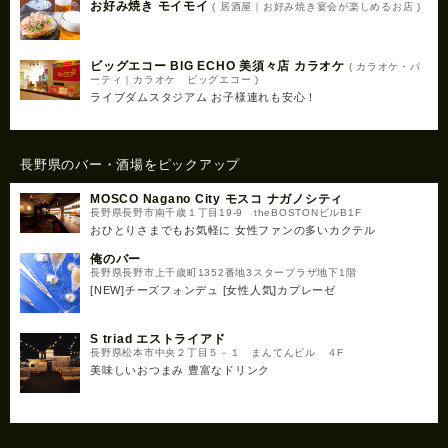
お好み焼き モイモイ
( 居酒屋｜お好み焼き宴会が楽しめるお店 )
ビッグエコー BIG ECHO 美須々店 カラオケ
( カラオケ・パ
ーティ｜カラオケ ビッグエコー )
ライブダムスタジアム お子様連れも安心！
長野県のバー・酒場をピックアップ
MOSCO Nagano City モスコ ナガノシティ
長野県長野市南千歳１丁目19-9 theBOSTONビルB1F
おひとりさまでもお気軽に 女性ファンの多いカクテル
俺のバー
長野県長野市上千歳町1352番地3スタープラザ地下1階
[NEW]チーズフォンデュ [女性人気]カプレーゼ
S triad エストライアド
長野県松本市中央２丁目５－１ まんてんビル ４F
美味しいおつまみ 豊富なドリンク