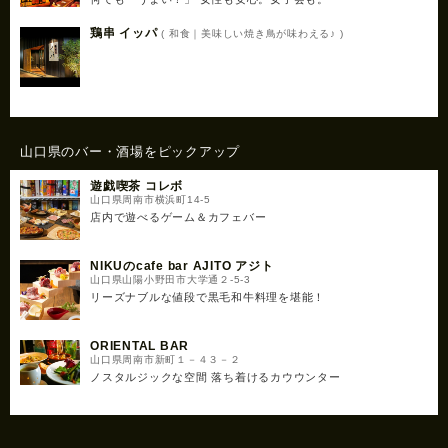
鶏串 イッパ
( 和食｜美味しい焼き鳥が味わえる♪ )
山口県のバー・酒場をピックアップ
遊戯喫茶 コレボ
山口県周南市横浜町14-5
店内で遊べるゲーム＆カフェバー
NIKUのcafe bar AJITO アジト
山口県山陽小野田市大学通２-5-3
リーズナブルな値段で黒毛和牛料理を堪能！
ORIENTAL BAR
山口県周南市新町１－４３－２
ノスタルジックな空間 落ち着けるカウウンター