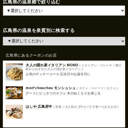
広島県の温泉郷で絞り込む
広島県の温泉を泉質別に検索する
広島県にあるクーポンのお店
大人の隠れ家イタリアン MONO
( イタリアン・フレンチ｜横川
駅からはずれた大人の隠れ家イタリアン )
人気のディナーコース 記念日やお誕生日に
mon*chouchou モンシュシュ
( カフェ・スイーツ｜カフェ )
デートにピッタリのカフェ 木のぬくもりを感じる
はしや 広島府中
( 和食｜大人気の【牛カツ】が食べられるお店 )