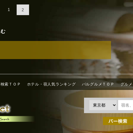
1
2
込む
宿検索ＴＯＰ
ホテル・宿人気ランキング
バルグルメＴＯＰ
グルメ