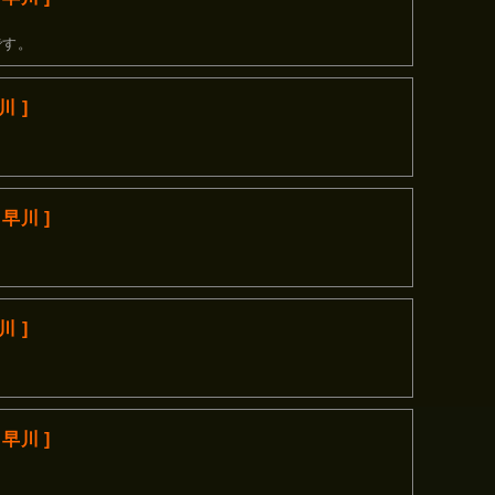
です。
 ]
早川 ]
。
 ]
早川 ]