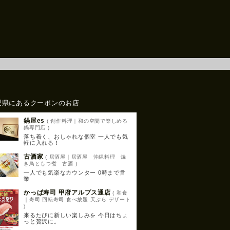
梨県にあるクーポンのお店
鍋屋es
( 創作料理｜和の空間で楽しめる
鍋専門店 )
落ち着く、おしゃれな個室 一人でも気
軽に入れる！
古酒家
( 居酒屋｜居酒屋 沖縄料理 焼
き鳥ともつ煮 古酒 )
一人でも気楽なカウンター 0時まで営
業
かっぱ寿司 甲府アルプス通店
( 和食
｜寿司 回転寿司 食べ放題 天ぷら デザート
)
来るたびに新しい楽しみを 今日はちょ
っと贅沢に。