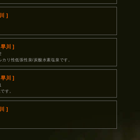
 ]
早川 ]
2
ルカリ性低張性泉/炭酸水素塩泉です。
早川 ]
1
泉です。
 ]