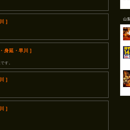
山
 ]
部・身延・早川 ]
泉です。
 ]
 ]