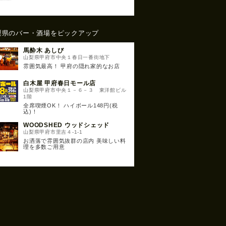
梨県のバー・酒場をピックアップ
馬酔木 あしび
山梨県甲府市中央１春日一番街地下
雰囲気最高！ 甲府の隠れ家的なお店
白木屋 甲府春日モール店
山梨県甲府市中央１－６－３ 東洋館ビル
1階
全席喫煙OK！ ハイボール148円(税
込)！
WOODSHED ウッドシェッド
山梨県甲府市里吉４-1-1
お洒落で雰囲気抜群の店内 美味しい料
理を多数ご用意