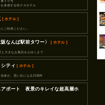
６番３０号
ーを体感する街ナカホテル
阪
[ ホテル ]
会にご利用ください。
大阪なんば駅前タワー〉
[ ホテル ]
夜景と大きなお風呂を心ゆくまで
・シティ
[ ホテル ]
自体が、思い出になる25周年
エアポート 夜景のキレイな超高層ホ