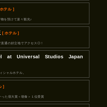
 ホテル ]
物を預けて楽々観光♪
阪
[ ホテル ]
で直通の好立地でアクセス◎！
l at Universal Studios Japan
フィシャルホテル。
 ]
良かった宿大賞＜朝食＞１位受賞