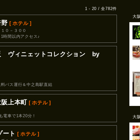
1 - 20 / 全782件
大
倍野
[ ホテル ]
－１０－３００
1時間以内アクセス♪
阪 ヴィニェットコレクション by
無料バス運行＆中之島駅直結
大阪上本町
[ ホテル ]
５
電車で1本20分！
大
ゾート
[ ホテル ]