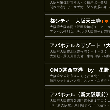
大阪府泉佐野市りんくう往来北一番地
関西空港すぐ！大阪湾一望＆夜景のキ
都シティ 大阪天王寺
[ ホ
大阪府大阪市阿倍野区松崎町１－２－
アクセス便利なホテルで大阪観光を満
アパホテル＆リゾート〈
大阪府大阪市北区曽根崎２－８－３２
大浴殿・露天風呂完備 東梅田駅（4番
OMO関西空港 by 星
大阪府泉佐野市りんくう往来北１－８
無料シャトルバス有！スマートな滞在
アパホテル〈新大阪駅前
大阪府大阪市東淀川区東中島１丁目２
JR「新大阪駅」東口徒歩2分！大浴場