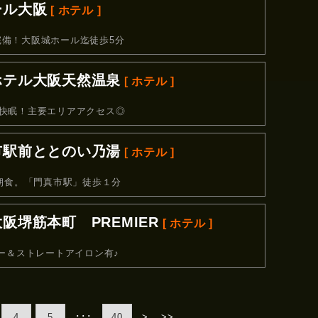
ール大阪
[ ホテル ]
備！大阪城ホール迄徒歩5分
ホテル大阪天然温泉
[ ホテル ]
快眠！主要エリアアクセス◎
市駅前ととのい乃湯
[ ホテル ]
釜朝食。「門真市駅」徒歩１分
堺筋本町 PREMIER
[ ホテル ]
０
ヤー＆ストレートアイロン有♪
･･･
4
5
40
>
>>