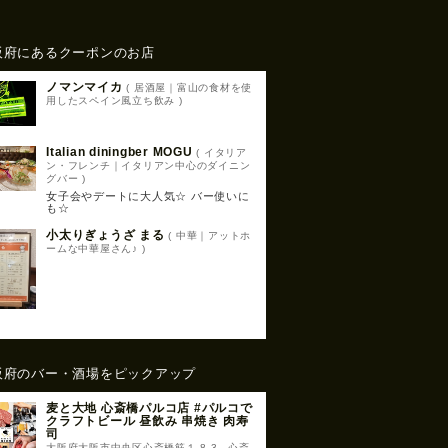
阪府にあるクーポンのお店
ノマンマイカ
( 居酒屋｜富山の食材を使
用したスペイン風立ち飲み )
Italian diningber MOGU
( イタリア
ン・フレンチ｜イタリアン中心のダイニン
グバー )
女子会やデートに大人気☆ バー使いに
も☆
小太りぎょうざ まる
( 中華｜アットホ
ームな中華屋さん♪ )
阪府のバー・酒場をピックアップ
麦と大地 心斎橋パルコ店 #パルコで
クラフトビール 昼飲み 串焼き 肉寿
司
大阪府大阪市中央区心斎橋筋１-8-3 心斎