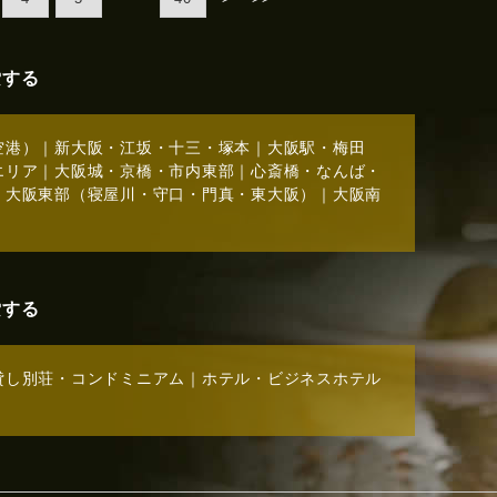
索する
空港）
｜
新大阪・江坂・十三・塚本
｜
大阪駅・梅田
エリア
｜
大阪城・京橋・市内東部
｜
心斎橋・なんば・
｜
大阪東部（寝屋川・守口・門真・東大阪）
｜
大阪南
索する
貸し別荘・コンドミニアム
｜
ホテル・ビジネスホテル