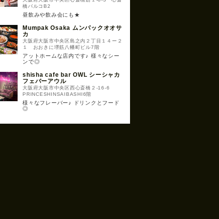
橋パルコB2
昼飲みや飲み会にも★
Mumpak Osaka ムンパックオオサ
カ
大阪府大阪市中央区島之内２丁目１４ー２
１ おおきに堺筋八幡町ビル7階
アットホームな店内です♪ 様々なシー
ンで◎
shisha cafe bar OWL シーシャカ
フェバーアウル
大阪府大阪市中央区西心斎橋２-16-6
PRINCESHINSAIBASHI6階
様々なフレーバー♪ ドリンクとフード
◎