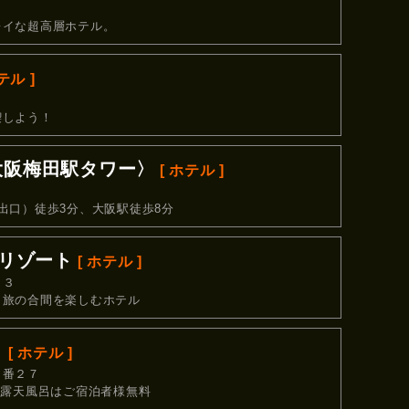
レイな超高層ホテル。
テル ]
８
喫しよう！
大阪梅田駅タワー〉
[ ホテル ]
出口）徒歩3分、大阪駅徒歩8分
野リゾート
[ ホテル ]
３３
と旅の合間を楽しむホテル
〉
[ ホテル ]
１番２７
・露天風呂はご宿泊者様無料