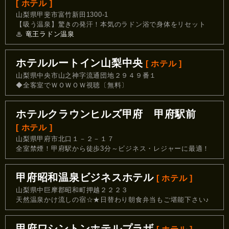
[ ホテル ]
山梨県甲斐市富竹新田1300-1
【吸う温泉】驚きの発汗！本気のラドン浴で身体をリセット
♨
竜王ラドン温泉
ホテルルートイン山梨中央
[ ホテル ]
山梨県中央市山之神字流通団地２９４９番１
◆全客室でＷＯＷＯＷ視聴〔無料〕
ホテルクラウンヒルズ甲府 甲府駅前
[ ホテル ]
山梨県甲府市北口１－２－１７
全室禁煙！甲府駅から徒歩3分～ビジネス・レジャーに最適！
甲府昭和温泉ビジネスホテル
[ ホテル ]
山梨県中巨摩郡昭和町押越２２２３
天然温泉かけ流しの宿☆★日替わり朝食弁当もご堪能下さい♪
甲府ワシントンホテルプラザ