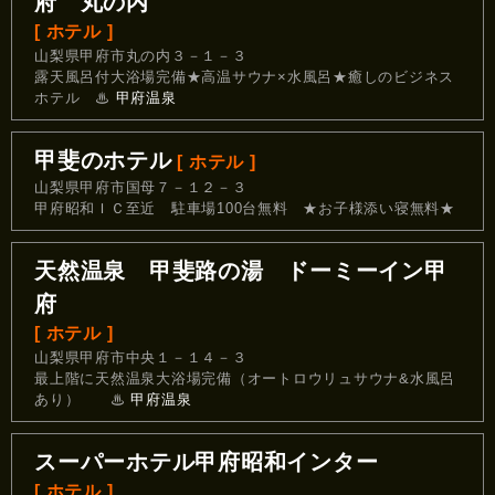
府 丸の内
[ ホテル ]
山梨県甲府市丸の内３－１－３
露天風呂付大浴場完備★高温サウナ×水風呂★癒しのビジネス
ホテル
♨
甲府温泉
甲斐のホテル
[ ホテル ]
山梨県甲府市国母７－１２－３
甲府昭和ＩＣ至近 駐車場100台無料 ★お子様添い寝無料★
天然温泉 甲斐路の湯 ドーミーイン甲
府
[ ホテル ]
山梨県甲府市中央１－１４－３
最上階に天然温泉大浴場完備（オートロウリュサウナ&水風呂
あり）
♨
甲府温泉
スーパーホテル甲府昭和インター
[ ホテル ]