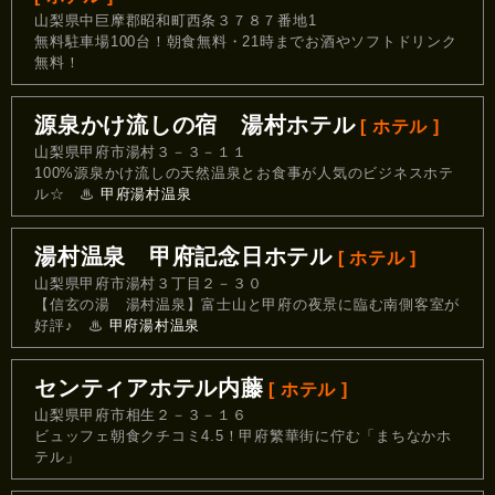
山梨県中巨摩郡昭和町西条３７８７番地1
無料駐車場100台！朝食無料・21時までお酒やソフトドリンク
無料！
源泉かけ流しの宿 湯村ホテル
[ ホテル ]
山梨県甲府市湯村３－３－１１
100%源泉かけ流しの天然温泉とお食事が人気のビジネスホテ
ル☆
♨
甲府湯村温泉
湯村温泉 甲府記念日ホテル
[ ホテル ]
山梨県甲府市湯村３丁目２－３０
【信玄の湯 湯村温泉】富士山と甲府の夜景に臨む南側客室が
好評♪
♨
甲府湯村温泉
センティアホテル内藤
[ ホテル ]
山梨県甲府市相生２－３－１６
ビュッフェ朝食クチコミ4.5！甲府繁華街に佇む「まちなかホ
テル」