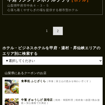
[ ホテル ]
山梨県甲府市中央４－３－５
心落ち着くやすらぎの場を提供する都市型ホテル
1
2
ホテル・ビジネスホテルを甲府・湯村・昇仙峡エリアの
エリア別に検索する
山梨県にあるクーポンのお店
食事処 ふじざくら
( 和食｜富士山の恵みを味わい尽くす )
牛繁 ぎゅうしげ 国母店
( 焼肉・韓国料理｜焼肉食べ放題×飲み放
題＝安心価格で大満足 )