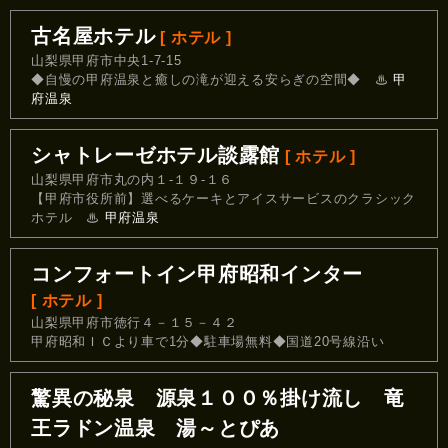
古名屋ホテル
[ ホテル ]
山梨県甲府市中央1-7-15
◆自慢の甲府温泉と癒しの滝が迎える安らぎの空間◆
♨
甲
府温泉
シャトレーゼホテル談露館
[ ホテル ]
山梨県甲府市丸の内１‐１９‐１６
【甲府市役所前】選べるケーキとアイスサービスのクラシック
ホテル
♨
甲府温泉
コンフォートイン甲府昭和インター
[ ホテル ]
山梨県甲府市徳行４－１５－４２
甲府昭和ＩＣより車で1分◆駐車場無料◆国道20号線沿い
驚異の秘泉 源泉１００％掛け流し 竜
王ラドン温泉 湯～とぴあ