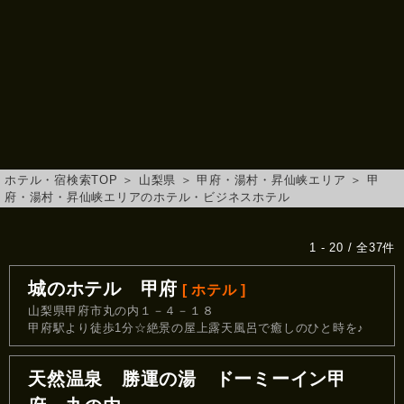
ホテル・宿検索TOP
＞
山梨県
＞
甲府・湯村・昇仙峡エリア
＞
甲
府・湯村・昇仙峡エリアのホテル・ビジネスホテル
1 - 20 / 全37件
城のホテル 甲府
[ ホテル ]
山梨県甲府市丸の内１－４－１８
甲府駅より徒歩1分☆絶景の屋上露天風呂で癒しのひと時を♪
天然温泉 勝運の湯 ドーミーイン甲