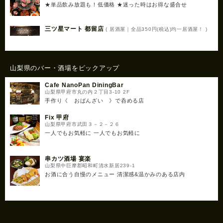
★単品飲み放題も！低価格 ★迷った時はお得な盛合せ
三ツ星マート 都留店
( 居酒屋｜全品350円(税込)均一居酒屋！ )
山梨県のバー・酒場をピックアップ
Cafe NanoPan DiningBar
山梨県甲府市丸の内２丁目3-10 2F
手作り《 おばんざい 》で呑める店
Fix 甲府
山梨県甲府市武田３－２－２６
一人でもお気軽に 一人でもお気軽に
串カツ酒場 宴楽
山梨県中巨摩郡昭和町清水新居239-1
お酒に合う自慢のメニュー 清潔感&温かみのある店内