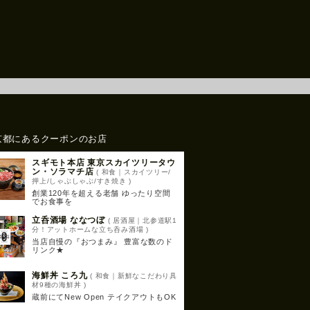
京都にあるクーポンのお店
スギモト本店 東京スカイツリータウ
ン・ソラマチ店
( 和食｜スカイツリー/
押上/しゃぶしゃぶ/すき焼き )
創業120年を超える老舗 ゆったり空間
でお食事を
立呑酒場 ななつぼ
( 居酒屋｜北参道駅1
分！アットホームな立ち呑み酒場 )
当店自慢の『おつまみ』 豊富な数のド
リンク★
海鮮丼 ころ九
( 和食｜新鮮なこだわり具
材9種の海鮮丼 )
蔵前にてNew Open テイクアウトもOK