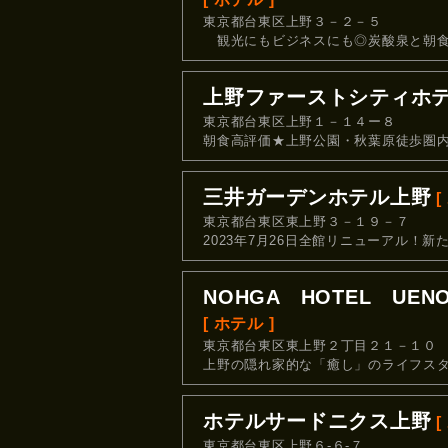
東京都台東区上野３－２－５
観光にもビジネスにも◎炭酸泉と朝食
上野ファーストシティホ
東京都台東区上野１－１４ー８
朝食高評価★上野公園・秋葉原徒歩圏内
三井ガーデンホテル上野
[
東京都台東区東上野３－１９－７
2023年7月26日全館リニューアル！新
NOHGA HOTEL UE
[ ホテル ]
東京都台東区東上野２丁目２１－１０
上野の隠れ家的な「癒し」のライフス
ホテルサードニクス上野
[
東京都台東区上野６‐６‐７