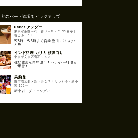
京都のバー・酒場をピックアップ
under アンダー
東京都港区麻布十番３－６－２ NS麻布十
番ビルＢ１Ｆ
夜8時～翌3時まで営業 壁面に並ぶ氷柱
と炎
インド料理 カリカ 護国寺店
東京都文京区音羽２-9-3
種類豊富な肉料理！！ ヘルシー料理も
ご用意！
茉莉花
東京都葛飾区新小岩２-7-4 サンシティ新小
岩 102号
新小岩 ダイニングバー