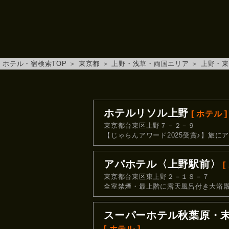
ホテル・宿検索TOP
＞
東京都
＞
上野・浅草・両国エリア
＞
上野・東
ホテルリソル上野
[ ホテル ]
東京都台東区上野７－２－９
【じゃらんアワード2025受賞♪】旅に
アパホテル〈上野駅前〉
[
東京都台東区東上野２－１８－７
全室禁煙・最上階に露天風呂付き大浴
スーパーホテル秋葉原・
[ ホテル ]