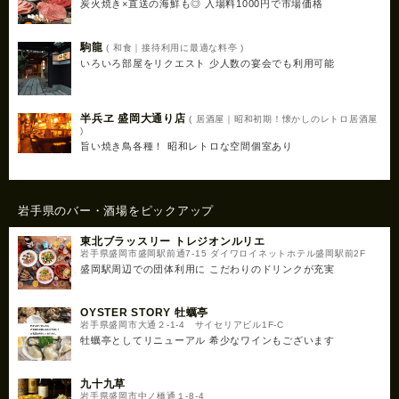
炭火焼き×直送の海鮮も◎ 入場料1000円で市場価格
駒龍
( 和食｜接待利用に最適な料亭 )
いろいろ部屋をリクエスト 少人数の宴会でも利用可能
半兵ヱ 盛岡大通り店
( 居酒屋｜昭和初期！懐かしのレトロ居酒屋
)
旨い焼き鳥各種！ 昭和レトロな空間個室あり
岩手県のバー・酒場をピックアップ
東北ブラッスリー トレジオンルリエ
岩手県盛岡市盛岡駅前通7-15 ダイワロイネットホテル盛岡駅前2F
盛岡駅周辺での団体利用に こだわりのドリンクが充実
OYSTER STORY 牡蠣亭
岩手県盛岡市大通２-1-4 サイセリアビル1F-C
牡蠣亭としてリニューアル 希少なワインもございます
九十九草
岩手県盛岡市中ノ橋通１-8-4