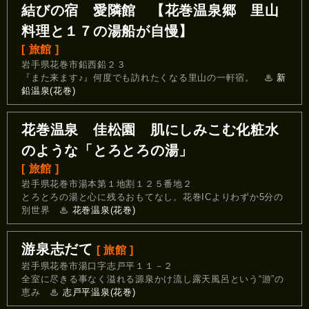
結びの宿 愛隣館 【花巻温泉郷 里山
料理と１７の湯船が自慢】
[ 旅館 ]
岩手県花巻市鉛西鉛２３
『また来ます♪』何度でも訪れたくなる里山の一軒宿。
♨
新
鉛温泉(花巻)
花巻温泉 佳松園 肌にしみこむ化粧水
のような「とろとろの湯」
[ 旅館 ]
岩手県花巻市湯本第１地割１２５番地２
とろとろの湯と心に残るおもてなし。花巻ICよりわずか5分の
別世界
♨
花巻温泉(花巻)
游泉志だて
[ 旅館 ]
岩手県花巻市湯口字志戸平１１－２
全室に尽きる事なく溢れる源泉かけ流し露天風呂という“游”の
恵み
♨
志戸平温泉(花巻)