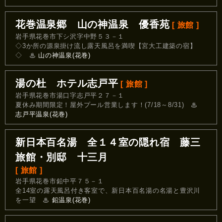
花巻温泉郷 山の神温泉 優香苑
[ 旅館 ]
岩手県花巻市下シ沢字中野５３－１
◇3か所の源泉掛け流し露天風呂を満喫【宮大工建築の宿】
◇
♨
山の神温泉(花巻)
湯の杜 ホテル志戸平
[ 旅館 ]
岩手県花巻市湯口字志戸平２７－１
夏休み期間限定！屋外プール営業します！(7/18～8/31)
♨
志戸平温泉(花巻)
新日本百名湯 全１４室の隠れ宿 藤三
旅館・別邸 十三月
[ 旅館 ]
岩手県花巻市鉛中平７５－１
全14室の露天風呂付き客室で、新日本百名湯の名湯と豊沢川
を一望
♨
鉛温泉(花巻)