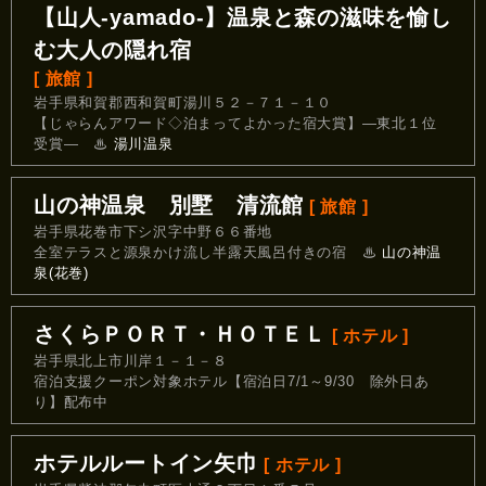
【山人-yamado-】温泉と森の滋味を愉し
む大人の隠れ宿
[ 旅館 ]
岩手県和賀郡西和賀町湯川５２－７１－１０
【じゃらんアワード◇泊まってよかった宿大賞】―東北１位
受賞―
♨
湯川温泉
山の神温泉 別墅 清流館
[ 旅館 ]
岩手県花巻市下シ沢字中野６６番地
全室テラスと源泉かけ流し半露天風呂付きの宿
♨
山の神温
泉(花巻)
さくらＰＯＲＴ・ＨＯＴＥＬ
[ ホテル ]
岩手県北上市川岸１－１－８
宿泊支援クーポン対象ホテル【宿泊日7/1～9/30 除外日あ
り】配布中
ホテルルートイン矢巾
[ ホテル ]