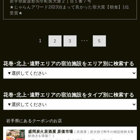
岩手県紫波郡矢巾町医大通２丁目１番７号
★じゃらんアワード2023泊まって良かった宿大賞【朝食】1位
受賞★
1
･･･
2
3
5
花巻･北上･遠野エリアの宿泊施設をエリア別に検索する
花巻･北上･遠野エリアの宿泊施設をタイプ別に検索する
岩手県にあるクーポンのお店
盛岡炭火居酒屋 原価市場
( 居酒屋｜炭火焼で和牛の絶品焼肉＆海
鮮焼きを堪能！ )