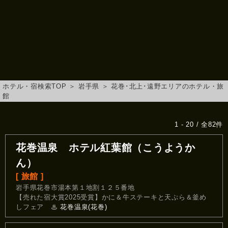
ホテル・宿検索TOP
＞
岩手県
＞
花巻･北上･遠野エリアのホテル・旅
館
1 - 20 / 全82件
花巻温泉 ホテル紅葉館（こうようか
ん）
[ 旅館 ]
岩手県花巻市湯本第１地割１２５番地
【売れた宿大賞2025受賞】かに＆牛ステーキと天ぷら＆釜め
しフェア
♨
花巻温泉(花巻)