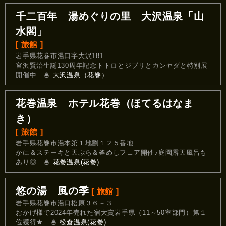
千二百年 湯めぐりの里 大沢温泉「山
水閣」
[ 旅館 ]
岩手県花巻市湯口字大沢181
宮沢賢治生誕130周年記念トトロとジブリとカンヤダと特別展
開催中
♨
大沢温泉（花巻）
花巻温泉 ホテル花巻（ほてるはなま
き）
[ 旅館 ]
岩手県花巻市湯本第１地割１２５番地
かに＆ステーキと天ぷら＆釜めしフェア開催♪庭園露天風呂も
あり◎
♨
花巻温泉(花巻)
悠の湯 風の季
[ 旅館 ]
岩手県花巻市湯口松原３６－３
おかげ様で2024年売れた宿大賞岩手県（11～50室部門）第１
位獲得★
♨
松倉温泉(花巻)