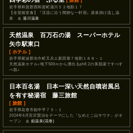
[ 旅館 ]
岩手県和賀郡西和賀町湯川５２地割１７
【全室個室食】『渓流に沿う閑静な一軒宿』源泉掛け流し温
泉
♨
湯川温泉
天然温泉 百万石の湯 スーパーホテル
矢巾駅東口
[ ホテル ]
岩手県紫波郡矢巾町又兵エ新田第７地割１８８－１
天然温泉ホテル♪地下500ｍから湧出るph8.2の美肌湯ですべす
べ肌♪
日本百名湯 日本一深い天然自噴岩風呂
を有す秘湯宿 藤三旅館
[ 旅館 ]
岩手県花巻市鉛中平７５－１
2024年6月宮沢賢治をテーマにした「なめとこ山サウナ」がオ
ープン
♨
鉛温泉(花巻)