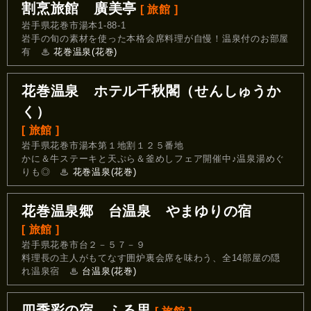
割烹旅館 廣美亭
[ 旅館 ]
岩手県花巻市湯本1-88-1
岩手の旬の素材を使った本格会席料理が自慢！温泉付のお部屋
有
♨
花巻温泉(花巻)
花巻温泉 ホテル千秋閣（せんしゅうか
く）
[ 旅館 ]
岩手県花巻市湯本第１地割１２５番地
かに＆牛ステーキと天ぷら＆釜めしフェア開催中♪温泉湯めぐ
りも◎
♨
花巻温泉(花巻)
花巻温泉郷 台温泉 やまゆりの宿
[ 旅館 ]
岩手県花巻市台２－５７－９
料理長の主人がもてなす囲炉裏会席を味わう、全14部屋の隠
れ温泉宿
♨
台温泉(花巻)
四季彩の宿 ふる里