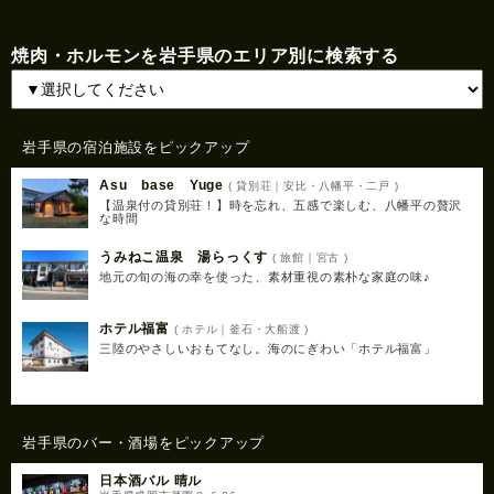
焼肉・ホルモンを岩手県のエリア別に検索する
岩手県の宿泊施設をピックアップ
Asu base Yuge
( 貸別荘｜安比・八幡平・二戸 )
【温泉付の貸別荘！】時を忘れ、五感で楽しむ、八幡平の贅沢
な時間
うみねこ温泉 湯らっくす
( 旅館｜宮古 )
地元の旬の海の幸を使った、素材重視の素朴な家庭の味♪
ホテル福富
( ホテル｜釜石・大船渡 )
三陸のやさしいおもてなし。海のにぎわい「ホテル福富」
岩手県のバー・酒場をピックアップ
日本酒バル 晴ル