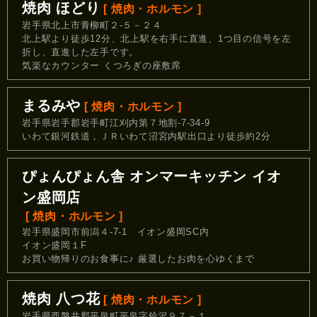
焼肉 ほどり
[ 焼肉・ホルモン ]
岩手県北上市青柳町２-５－２４
北上駅より徒歩12分、北上駅を右手に直進、1つ目の信号を左
折し、直進した左手です。
気楽なカウンター くつろぎの座敷席
まるみや
[ 焼肉・ホルモン ]
岩手県岩手郡岩手町江刈内第７地割-7-34-9
いわて銀河鉄道，ＪＲいわて沼宮内駅出口より徒歩約2分
ぴょんぴょん舎 オンマーキッチン イオ
ン盛岡店
[ 焼肉・ホルモン ]
岩手県盛岡市前潟４-7-1 イオン盛岡SC内
イオン盛岡１F
お買い物帰りのお食事に♪ 厳選したお肉を心ゆくまで
焼肉 八つ花
[ 焼肉・ホルモン ]
岩手県西磐井郡平泉町平泉字鈴沢９７－１