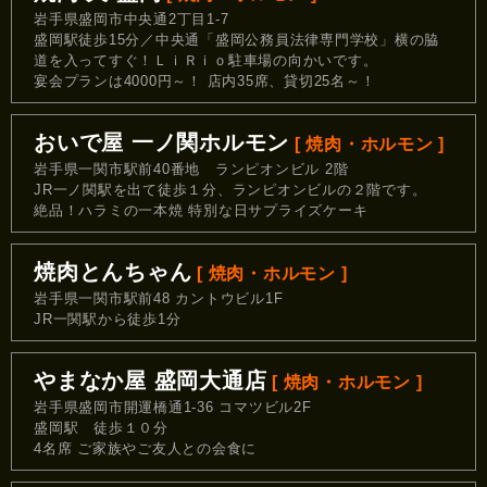
岩手県盛岡市中央通2丁目1-7
盛岡駅徒歩15分／中央通「盛岡公務員法律専門学校」横の脇
道を入ってすぐ！ＬｉＲｉｏ駐車場の向かいです。
宴会プランは4000円～！ 店内35席、貸切25名～！
おいで屋 一ノ関ホルモン
[ 焼肉・ホルモン ]
岩手県一関市駅前40番地 ランピオンビル 2階
JR一ノ関駅を出て徒歩１分、ランピオンビルの２階です。
絶品！ハラミの一本焼 特別な日サプライズケーキ
焼肉とんちゃん
[ 焼肉・ホルモン ]
岩手県一関市駅前48 カントウビル1F
JR一関駅から徒歩1分
やまなか屋 盛岡大通店
[ 焼肉・ホルモン ]
岩手県盛岡市開運橋通1-36 コマツビル2F
盛岡駅 徒歩１０分
4名席 ご家族やご友人との会食に