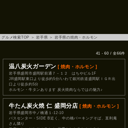
グルメ検索TOP
＞
岩手県
＞
岩手県の焼肉・ホルモン
41 - 60 / 全66件
温八炭火ガーデン
[ 焼肉・ホルモン ]
岩手県盛岡市盛岡駅前通７－１２ はちやビル1F
JR盛岡駅東口より徒歩約5分/いわて銀河鉄道盛岡駅ＩＧＲ出
口より徒歩約5分
ホルモン・牛タンあります 炭火焼肉ならではの魅力♪
牛たん炭火焼 仁 盛岡分店
[ 焼肉・ホルモン ]
岩手県盛岡市中ノ橋通１-12-10
バスセンター・SIDE B近く、中の橋パーキングそば、直利庵
さん隣り