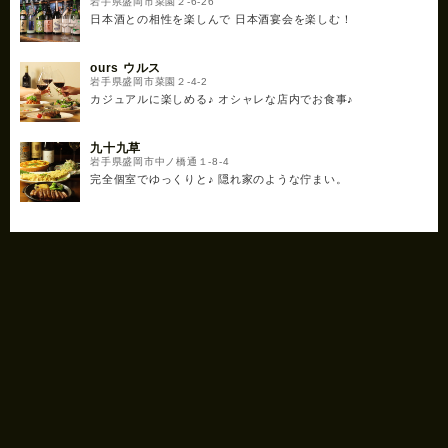
岩手県盛岡市菜園２-6-26
日本酒との相性を楽しんで 日本酒宴会を楽しむ！
ours ウルス
岩手県盛岡市菜園２-4-2
カジュアルに楽しめる♪ オシャレな店内でお食事♪
九十九草
岩手県盛岡市中ノ橋通１-8-4
完全個室でゆっくりと♪ 隠れ家のような佇まい。