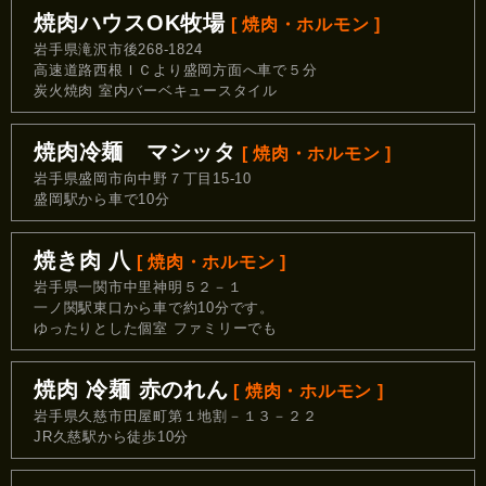
焼肉ハウスOK牧場
[ 焼肉・ホルモン ]
岩手県滝沢市後268-1824
高速道路西根ＩＣより盛岡方面へ車で５分
炭火焼肉 室内バーベキュースタイル
焼肉冷麺 マシッタ
[ 焼肉・ホルモン ]
岩手県盛岡市向中野７丁目15-10
盛岡駅から車で10分
焼き肉 八
[ 焼肉・ホルモン ]
岩手県一関市中里神明５２－１
一ノ関駅東口から車で約10分です。
ゆったりとした個室 ファミリーでも
焼肉 冷麺 赤のれん
[ 焼肉・ホルモン ]
岩手県久慈市田屋町第１地割－１３－２２
JR久慈駅から徒歩10分