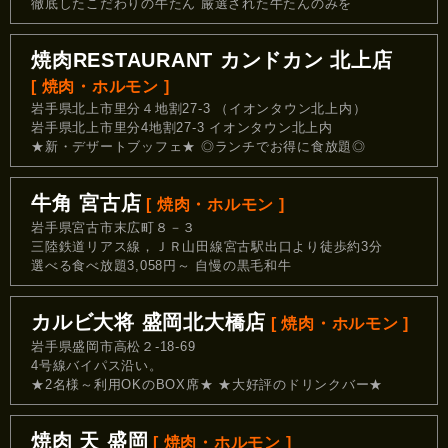
徹底したこだわりの牛たん 厳選された牛たんのみを
焼肉RESTAURANT カンドカン 北上店
[ 焼肉・ホルモン ]
岩手県北上市里分４地割27-3 （イオンタウン北上内）
岩手県北上市里分4地割27-3 イオンタウン北上内
★新・デザートブッフェ★ ◎ランチでお得に食放題◎
牛角 宮古店
[ 焼肉・ホルモン ]
岩手県宮古市末広町８－３
三陸鉄道リアス線，ＪＲ山田線宮古駅出口より徒歩約3分
選べる食べ放題3,058円～ 自慢の黒毛和牛
カルビ大将 盛岡北大橋店
[ 焼肉・ホルモン ]
岩手県盛岡市高松２-18-69
4号線バイパス沿い。
★2名様～利用OKのBOX席★ ★大好評のドリンクバー★
焼肉 天 盛岡
[ 焼肉・ホルモン ]