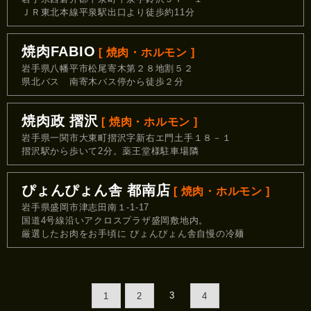
ＪＲ東北本線平泉駅出口より徒歩約11分
焼肉FABIO
[ 焼肉・ホルモン ]
岩手県八幡平市松尾寄木第２８地割５２
県北バス 南寄木バス停から徒歩２分
焼肉政 摺沢
[ 焼肉・ホルモン ]
岩手県一関市大東町摺沢字新右エ門土手１８－１
摺沢駅から歩いて2分。薬王堂様駐車場隣
ぴょんぴょん舎 都南店
[ 焼肉・ホルモン ]
岩手県盛岡市津志田南１-1-17
国道4号線沿いアクロスプラザ盛岡敷地内。
厳選したお肉をお手頃に ぴょんぴょん舎自慢の冷麺
3
1
2
4