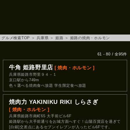
グルメ検索TOP
＞
兵庫県
＞
姫路
＞
姫路の焼肉・ホルモン
61 - 80 / 全95件
牛角 姫路野里店
[ 焼肉・ホルモン ]
兵庫県姫路市野里９４－１
京口駅から749m
色々選べる焼肉食べ放題 学生限定食べ放題
焼肉力 YAKINIKU RIKI しらさぎ
[ 焼肉・ホルモン ]
兵庫県姫路市南町65 大手前ビル6F
姫路駅から大手前通りをお城方面へすぐ！山陽百貨店を過ぎて
[白銀]交差点にあるセブンイレブンが入ったビル6Fです。