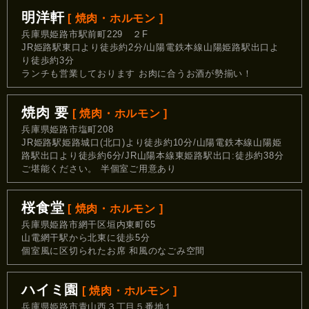
明洋軒
[ 焼肉・ホルモン ]
兵庫県姫路市駅前町229 ２F
JR姫路駅東口より徒歩約2分/山陽電鉄本線山陽姫路駅出口よ
り徒歩約3分
ランチも営業しております お肉に合うお酒が勢揃い！
焼肉 要
[ 焼肉・ホルモン ]
兵庫県姫路市塩町208
JR姫路駅姫路城口(北口)より徒歩約10分/山陽電鉄本線山陽姫
路駅出口より徒歩約6分/JR山陽本線東姫路駅出口:徒歩約38分
ご堪能ください。 半個室ご用意あり
桜食堂
[ 焼肉・ホルモン ]
兵庫県姫路市網干区垣内東町65
山電網干駅から北東に徒歩5分
個室風に区切られたお席 和風のなごみ空間
ハイミ園
[ 焼肉・ホルモン ]
兵庫県姫路市青山西３丁目５番地１