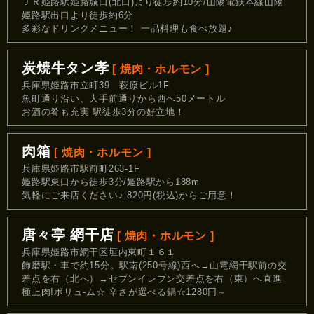
ＪＲ姫路駅姫路城口(北口)より徒歩約10分/山陽電鉄本線山陽
姫路駅出口より徒歩約6分
多彩なドリンクメニュー！ 一品料理も食べ放題♪
炭焼牛タン孝
[ 焼肉・ホルモン ]
兵庫県姫路市立町39 萩原ビル1F
魚町通り沿い、大手前通りから西へ50メートル
お酒の肴も充実 駅徒歩3分の好立地！
肉箱
[ 焼肉・ホルモン ]
兵庫県姫路市駅前町263-1F
姫路駅東口から徒歩3分/姫路駅から188m
気軽にご来店ください♪ 820円(税込)からご用意！
唐々亭 網干店
[ 焼肉・ホルモン ]
兵庫県姫路市網干区垣内東町１６１
飾磨駅・車で約15分。駅南(250号線)西へ→山電網干駅前の交
差点を右（北へ）→セブンイレブン交差点を右（東）へ直進
極上肉!ボリュ-ム☆ 辛さが選べる鍋☆1280円～