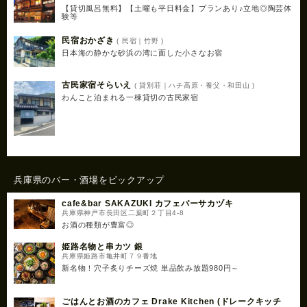
【貸切風呂無料】【土曜も平日料金】プランあり♪立地◎陶芸体
験等
民宿おかざき
( 民宿｜竹野 )
日本海の静かな砂浜の湾に面した小さなお宿
古民家宿そらいえ
( 貸別荘｜ハチ高原・養父・和田山 )
わんこと泊まれる一棟貸切の古民家宿
兵庫県のバー・酒場をピックアップ
cafe&bar SAKAZUKI カフェバーサカヅキ
兵庫県神戸市長田区二葉町２丁目4-8
お酒の種類が豊富◎
姫路名物と串カツ 銀
兵庫県姫路市亀井町７９番地
新名物！穴子炙りチーズ焼 単品飲み放題980円～
ごはんとお酒のカフェ Drake Kitchen (ドレークキッチ