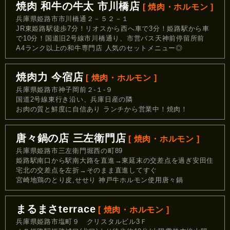
焼肉 和牛の牛太 市川橋店
[ 焼肉・ホルモン ]
兵庫県姫路市市川橋通２－５２－１
JR東姫路駅徒歩7分！リオスから西へ車で3分！姫路駅から車
で10分！国道旧2号線市川橋通り、市営バス天神前停留所前
A4ランク以上の和牛専門店 人気のセットメニュー◎
焼肉力 今宿店
[ 焼肉・ホルモン ]
兵庫県姫路市神子岡前２-１-９
国道2号線東行き沿い、兵庫日産の隣
お肉の質と鮮度に自信あり ランチから営業中！焼肉！
唐々鍋の店 三左衛門店
[ 焼肉・ホルモン ]
兵庫県姫路市三左衛門堀西の町89
姫路駅南口から駅南大路を直進→東延末の交差点を過ぎ安田住
宅北の交差点を左折→そのまま直進してすぐ
宮崎地鶏のとり皮,せせり 神戸牛ホルモン使用唐々鍋
まるまさterrace
[ 焼肉・ホルモン ]
兵庫県姫路市塩町９ クリスタルビル3Ｆ