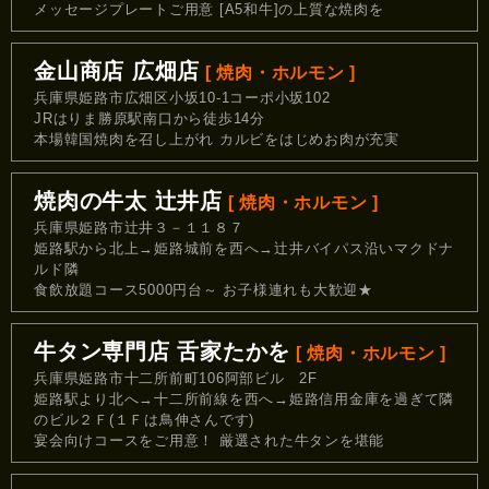
メッセージプレートご用意 [A5和牛]の上質な焼肉を
金山商店 広畑店
[ 焼肉・ホルモン ]
兵庫県姫路市広畑区小坂10-1コーポ小坂102
JRはりま勝原駅南口から徒歩14分
本場韓国焼肉を召し上がれ カルビをはじめお肉が充実
焼肉の牛太 辻井店
[ 焼肉・ホルモン ]
兵庫県姫路市辻井３－１１８７
姫路駅から北上→姫路城前を西へ→辻井バイパス沿いマクドナ
ルド隣
食飲放題コース5000円台～ お子様連れも大歓迎★
牛タン専門店 舌家たかを
[ 焼肉・ホルモン ]
兵庫県姫路市十二所前町106阿部ビル 2F
姫路駅より北へ→十二所前線を西へ→姫路信用金庫を過ぎて隣
のビル２Ｆ(１Ｆは鳥伸さんです)
宴会向けコースをご用意！ 厳選された牛タンを堪能