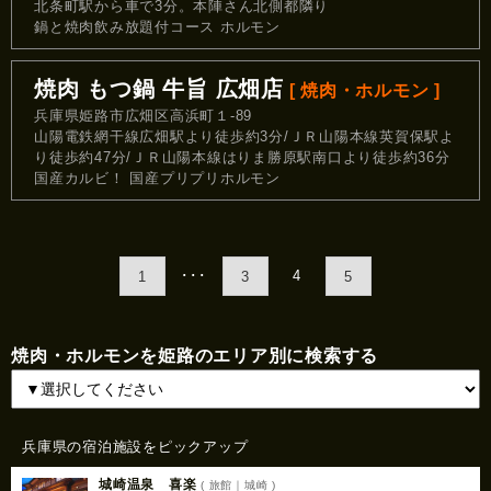
北条町駅から車で3分。本陣さん北側都隣り
鍋と焼肉飲み放題付コース ホルモン
焼肉 もつ鍋 牛旨 広畑店
[ 焼肉・ホルモン ]
兵庫県姫路市広畑区高浜町１-89
山陽電鉄網干線広畑駅より徒歩約3分/ＪＲ山陽本線英賀保駅よ
り徒歩約47分/ＪＲ山陽本線はりま勝原駅南口より徒歩約36分
国産カルビ！ 国産プリプリホルモン
･･･
4
1
3
5
焼肉・ホルモンを姫路のエリア別に検索する
兵庫県の宿泊施設をピックアップ
城崎温泉 喜楽
( 旅館｜城崎 )