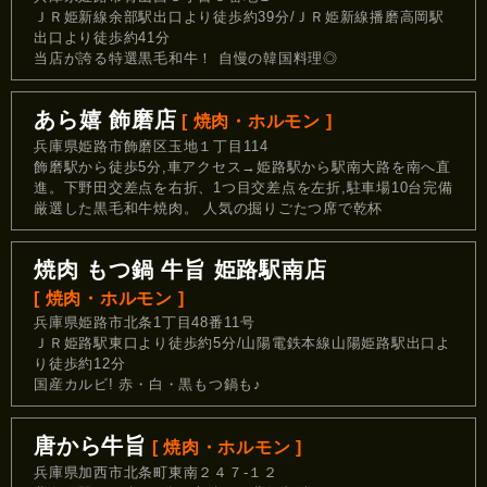
ＪＲ姫新線余部駅出口より徒歩約39分/ＪＲ姫新線播磨高岡駅
出口より徒歩約41分
当店が誇る特選黒毛和牛！ 自慢の韓国料理◎
あら嬉 飾磨店
[ 焼肉・ホルモン ]
兵庫県姫路市飾磨区玉地１丁目114
飾磨駅から徒歩5分,車アクセス→姫路駅から駅南大路を南へ直
進。下野田交差点を右折、1つ目交差点を左折,駐車場10台完備
厳選した黒毛和牛焼肉。 人気の掘りごたつ席で乾杯
焼肉 もつ鍋 牛旨 姫路駅南店
[ 焼肉・ホルモン ]
兵庫県姫路市北条1丁目48番11号
ＪＲ姫路駅東口より徒歩約5分/山陽電鉄本線山陽姫路駅出口よ
り徒歩約12分
国産カルビ! 赤・白・黒もつ鍋も♪
唐から牛旨
[ 焼肉・ホルモン ]
兵庫県加西市北条町東南２４７-１２