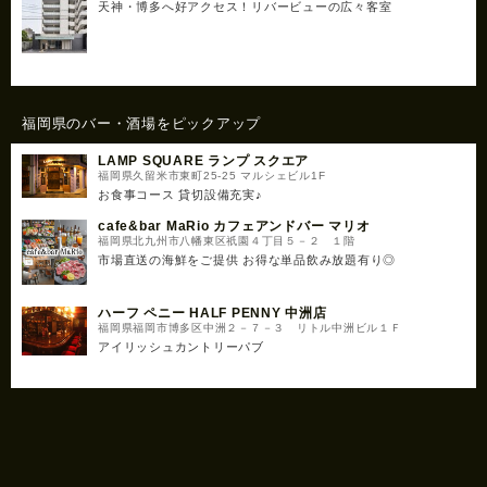
天神・博多へ好アクセス！リバービューの広々客室
福岡県のバー・酒場をピックアップ
LAMP SQUARE ランプ スクエア
福岡県久留米市東町25-25 マルシェビル1F
お食事コース 貸切設備充実♪
cafe&bar MaRio カフェアンドバー マリオ
福岡県北九州市八幡東区祇園４丁目５－２ １階
市場直送の海鮮をご提供 お得な単品飲み放題有り◎
ハーフ ペニー HALF PENNY 中洲店
福岡県福岡市博多区中洲２－７－３ リトル中洲ビル１Ｆ
アイリッシュカントリーパブ