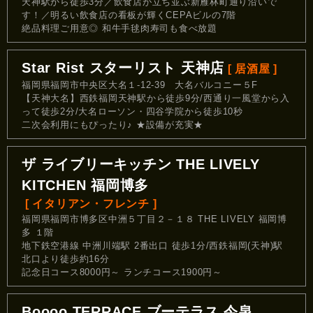
天神駅から徒歩3分／飲食店が立ち並ぶ新雁林町通り沿いで
す！／明るい飲食店の看板が輝くCEPAビルの7階
絶品料理ご用意◎ 和牛手毬肉寿司も食べ放題
Star Rist スターリスト 天神店
[ 居酒屋 ]
福岡県福岡市中央区大名１-12-39 大名バルコニー５F
【天神大名】西鉄福岡天神駅から徒歩9分/西通り一風堂から入
って徒歩2分/大名ローソン・四谷学院から徒歩10秒
二次会利用にもぴったり♪ ★設備が充実★
ザ ライブリーキッチン THE LIVELY
KITCHEN 福岡博多
[ イタリアン・フレンチ ]
福岡県福岡市博多区中洲５丁目２－１８ THE LIVELY 福岡博
多 １階
地下鉄空港線 中洲川端駅 2番出口 徒歩1分/西鉄福岡(天神)駅
北口より徒歩約16分
記念日コース8000円～ ランチコース1900円～
Boooo TERRACE ブーテラス 今泉