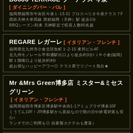
[ ダイニングバー・バル ]
福岡県福岡市中央区今泉１-13-31 プロスぺリタ今泉テラス７F
西鉄天神大牟田線 西鉄福岡（天神）駅 徒歩2分
BBQシーズン到来 天神駅近で収容人数80名超
REGARE レガーレ
[ イタリアン・フレンチ ]
福岡県北九州市小倉北区魚町２-2-15 東邦ビル4F
北九州モノレール平和通駅出口より徒歩約3分/ＪＲ小倉(福岡)
駅１階南口より徒歩約9分
超お得なハッピーアワー◎ テラス席でリゾート気分★
Mr &Mrs Green博多店 ミスター&ミセス
グリーン
[ イタリアン・フレンチ ]
福岡県福岡市博多区博多駅中央街1-1アミュプラザ博多10F
くうてん10F！JR博多駅から直結なので雨の日や終電対策も安
心♪
ランチでのご利用も◎ 自家製カクテルも豊富♪