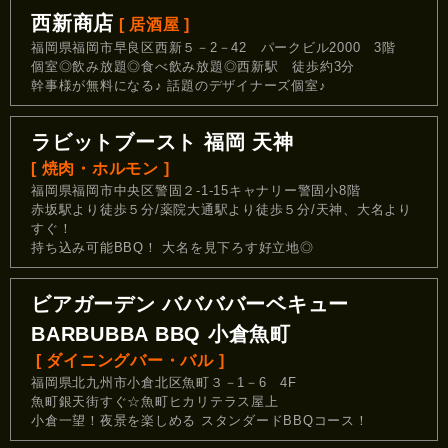
西新商店
[ 居酒屋 ]
福岡県福岡市早良区西新５－2－42 パークビル2000 3階
個室◎飲み放題◎食べ飲み放題◎西新駅 徒歩約3分
幹事様が無料になる♪ 話題のデザイナーズ個室♪
ラビットブースト 福岡 天神
[ 焼肉・ホルモン ]
福岡県福岡市中央区警固２-1-15キャナリー警固小8階
赤坂駅より徒歩５分/薬院大通駅より徒歩５分/天神、大名より
すぐ！
持ち込み可能BBQ！ 大名を見下ろす好立地◎
ビアガーデン ババババーベキュー
BARBUBBA BBQ 小倉魚町
[ ダイニングバー・バル ]
福岡県北九州市小倉北区魚町３－1－6 4F
魚町銀天街すぐ☆魚町ヒカリテラス屋上
小倉一望！夜景を楽しめる スタンダードBBQコース！