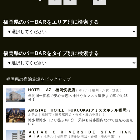
福岡県のバーBARをエリア別に検索する
福岡県のバーBARをタイプ別に検索する
福岡県の宿泊施設をピックアップ
HOTEL AZ 福岡筑後店
( ホテル｜柳川・八女・筑後 )
年間同一価格で安心☆恋木神社やタマスタ筑後まで車で約15
分！
AMISTAD HOTEL FUKUOKA(アミスタホテル福岡)
(
ホテル｜福岡市（博多駅周辺・香椎・海の中道） )
博多駅博多口より徒歩約6分！天神も徒歩圏内なので観光の拠点
に♪
ＡＬＦＡＣＩＯ ＲＩＶＥＲＳＩＤＥ ＳＴＡＹ ＨＡＫ
ＡＴＡ
( ホテル｜福岡市（博多駅周辺・香椎・海の中道） )