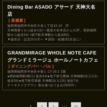
Dining Bar ASADO アサード 天神大名
店
[ 居酒屋 ]
福岡県福岡市中央区大名１丁目13-14 2F
天神西通りから徒歩1分/一風堂大名本店さんの2F。西鉄福岡
駅から徒歩5分 /地下鉄天神駅から徒歩8分。
▼誕生日・記念日の方へ ▼貸切・結婚式2次会に♪
GRANDMIRAGE WHOLE NOTE CAFE
グランドミラージュ ホールノートカフェ
[ ダイニングバー・バル ]
福岡県福岡市中央区今泉１-17-16-1 1階
●西鉄福岡駅(南口) 徒歩4分●地下鉄七隈線 天神南駅(出入口1)
徒歩5分●地下鉄空港線 天神駅(出入口6) 徒歩7分
ケーキテイクアウト 飲み放+おつまみ2300円～
1
･･･
2
3
34