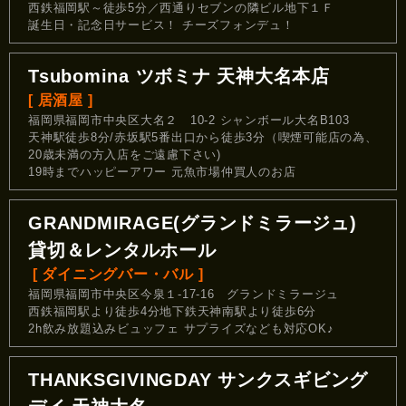
西鉄福岡駅～徒歩5分／西通りセブンの隣ビル地下１Ｆ
誕生日・記念日サービス！ チーズフォンデュ！
Tsubomina ツボミナ 天神大名本店
[ 居酒屋 ]
福岡県福岡市中央区大名２ 10-2 シャンボール大名B103
天神駅徒歩8分/赤坂駅5番出口から徒歩3分（喫煙可能店の為、
20歳未満の方入店をご遠慮下さい)
19時までハッピーアワー 元魚市場仲買人のお店
GRANDMIRAGE(グランドミラージュ)
貸切＆レンタルホール
[ ダイニングバー・バル ]
福岡県福岡市中央区今泉１-17-16 グランドミラージュ
西鉄福岡駅より徒歩4分地下鉄天神南駅より徒歩6分
2h飲み放題込みビュッフェ サプライズなども対応OK♪
THANKSGIVINGDAY サンクスギビング