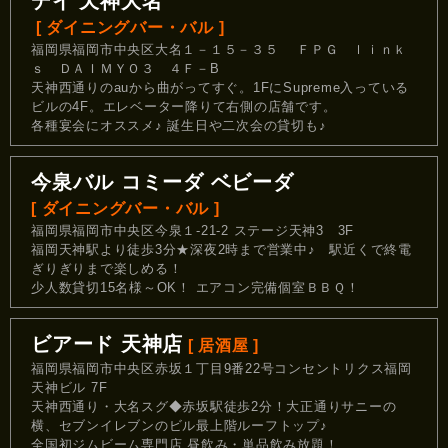
デイ 天神大名
[ ダイニングバー・バル ]
福岡県福岡市中央区大名１－１５－３５ ＦＰＧ ｌｉｎｋ
ｓ ＤＡＩＭＹＯ３ ４Ｆ－B
天神西通りのauから曲がってすぐ。1FにSupreme入っている
ビルの4F。エレベーター降りて右側の店舗です。
各種宴会にオススメ♪ 誕生日や二次会の貸切も♪
今泉バル コミーダ ベビーダ
[ ダイニングバー・バル ]
福岡県福岡市中央区今泉１-21-2 ステージ天神3 3F
福岡天神駅より徒歩3分★深夜2時まで営業中♪ 駅近くで終電
ぎりぎりまで楽しめる！
少人数貸切15名様～OK！ エアコン完備個室ＢＢＱ！
ビアード 天神店
[ 居酒屋 ]
福岡県福岡市中央区赤坂１丁目9番22号コンセントリクス福岡
天神ビル 7F
天神西通り・大名スグ◆赤坂駅徒歩2分！大正通りサニーの
横、セブンイレブンのビル最上階ルーフトップ♪
全国初ジムビーム専門店 昼飲み・単品飲み放題！