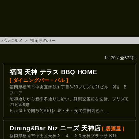
バルグルメ
＞
福岡県のバー
1 - 20 / 全672件
福岡 天神 テラス BBQ HOME
[ ダイニングバー・バル ]
福岡県福岡市中央区舞鶴１丁目8-30プリズモ21ビル 9階 B
フロア
昭和通りから親不孝通りに沿い、舞鶴交番前を左折、プリズモ
21ビル9階
ビル屋上で開放的BBQ♪ 昼・夕・夜で雰囲気色々…
Dining&Bar Niz ニーズ 天神店
[ 居酒屋 ]
福岡県福岡市中央区天神２－４－２０天神プラッサ B1F