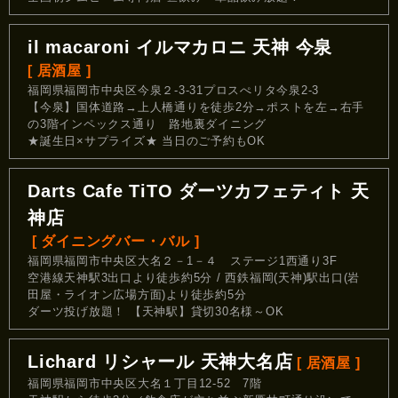
il macaroni イルマカロニ 天神 今泉
[ 居酒屋 ]
福岡県福岡市中央区今泉２-3-31プロスぺリタ今泉2-3
【今泉】国体道路→上人橋通りを徒歩2分→ポストを左→右手
の3階インペックス通り 路地裏ダイニング
★誕生日×サプライズ★ 当日のご予約もOK
Darts Cafe TiTO ダーツカフェティト 天
神店
[ ダイニングバー・バル ]
福岡県福岡市中央区大名２－1－４ ステージ1西通り3F
空港線天神駅3出口より徒歩約5分 / 西鉄福岡(天神)駅出口(岩
田屋・ライオン広場方面)より徒歩約5分
ダーツ投げ放題！ 【天神駅】貸切30名様～OK
Lichard リシャール 天神大名店
[ 居酒屋 ]
福岡県福岡市中央区大名１丁目12-52 7階