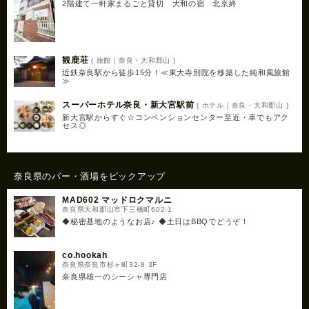
2階建て一軒家まるごと貸切 大和の宿 北京終
観鹿荘
( 旅館｜奈良・大和郡山 )
近鉄奈良駅から徒歩15分！≪東大寺別院を移築した純和風旅館
≫
スーパーホテル奈良・新大宮駅前
( ホテル｜奈良・大和郡山 )
新大宮駅からすぐ☆コンベンションセンター至近・車でもアク
セス◎
奈良県のバー・酒場をピックアップ
MAD602 マッドロクマルニ
奈良県大和郡山市下三橋町602-1
◆秘密基地のようなお店♪ ◆土日はBBQでどうぞ！
co.hookah
奈良県奈良市杉ヶ町32-8 3F
奈良県雄一のシーシャ専門店