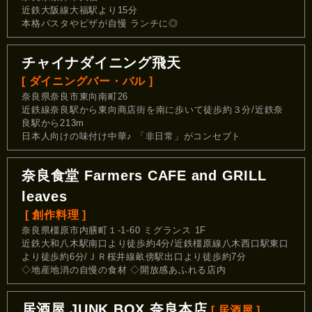
近鉄大阪線大福駅より15分
本格パスタやピザが自慢 ランチに◎
チャイナダイニング飛天
[ ダイニングバー・バル ]
奈良県奈良市東向南町26
近鉄線奈良駅から東向商店街を南に歩いて徒歩約３分/近鉄奈
良駅から213m
日本人向けの味付け中華♪ 「非日常」がコンセプト
奈良食堂 Farmers CAFE and GRILL
leaves
[ 創作料理 ]
奈良県橿原市内膳町１-1-60 ミグランス 1F
近鉄大和八木駅南口より徒歩約4分/近鉄橿原線八木西口駅東口
より徒歩約6分/ＪＲ桜井線畝傍駅出口より徒歩約7分
◇地産地消の自慢の食材 ◇開放感あふれる店内
居酒屋 JUNK BOX 奈良本店
[ 居酒屋 ]