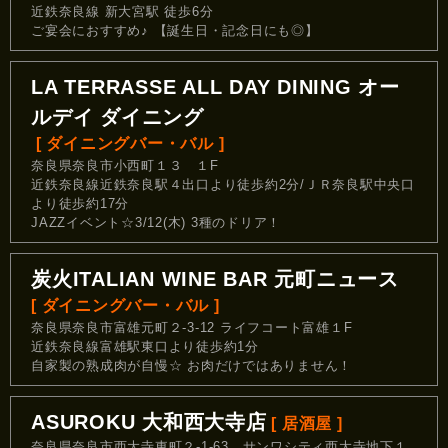
近鉄奈良線 新大宮駅 徒歩6分
ご宴会におすすめ♪ 【誕生日・記念日にも◎】
LA TERRASSE ALL DAY DINING オー
ルデイ ダイニング
[ ダイニングバー・バル ]
奈良県奈良市小西町１３ １F
近鉄奈良線近鉄奈良駅４出口より徒歩約2分/ＪＲ奈良駅中央口
より徒歩約17分
JAZZイベント☆3/12(木) 3種のドリア！
炭火ITALIAN WINE BAR 元町ニュース
[ ダイニングバー・バル ]
奈良県奈良市富雄元町２-3-12 ライフコート富雄１F
近鉄奈良線富雄駅東口より徒歩約1分
自家製の熟成肉が自慢☆ お肉だけではありません！
ASUROKU 大和西大寺店
[ 居酒屋 ]
奈良県奈良市西大寺東町２-1-63 サンワシティ西大寺地下１