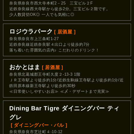
奈良県奈良市西大寺本町2－25 三宝ビル２F
近鉄奈良線西大寺駅から徒歩2分。三宝ビル２階です。
少人数貸切OK◎ 一人でも気軽に◎
ロジウラパーク
[ 居酒屋 ]
奈良県奈良市上三条町1-27
近鉄奈良線近鉄奈良駅４出口より徒歩約7分
落ち着いた雰囲気の店内♪ こだわりのドリンク！
おかとはま
[ 居酒屋 ]
奈良県北葛城郡王寺町久度２-13-3 1階
ＪＲ王寺駅より徒歩約1分/近鉄生駒線王寺駅より徒歩約1分/近
鉄田原本線新王寺駅より徒歩約30秒
≪日常使いしやすいお店≫ ≪〆・デザートまで充実≫
Dining Bar Tigre ダイニングバー ティ
グレ
[ ダイニングバー・バル ]
奈良県奈良市芝辻町４-10-12