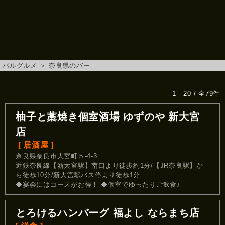
バルグルメ
＞
奈良県のバー
1 - 20 / 全79件
柚子と藁焼き個室酒場 ゆずのや 新大宮
店
[ 居酒屋 ]
奈良県奈良市大宮町５-4-3
近鉄奈良線【新大宮駅】南口より徒歩約1分/【JR奈良駅】か
ら徒歩10分/新大宮駅バス停より徒歩1分
◆宴会にはコースがお得！ ◆個室でゆったりご飲食♪
とろけるハンバーグ 福よし ならまち店