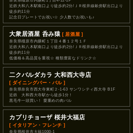
奈良県橿原市内膳町1丁目4-12-2F
近鉄大和八木駅南口より徒歩約2分/ＪＲ桜井線畝傍駅出口より
徒歩約11分
記念日プレートでお祝い☆ 少人数でお祝いも♪
大衆居酒屋 呑み猿
[ 居酒屋 ]
奈良県橿原市内膳町１丁目４番１２号１Ｆ
近鉄大和八木駅南口より徒歩約2分/ＪＲ桜井線畝傍駅出口より
徒歩約11分
低価格＆高品質を重視☆ 種類豊富なドリンク☆
二クバルダカラ 大和西大寺店
[ ダイニングバー・バル ]
奈良県奈良市西大寺東町２-1-63 サンワシティ西大寺 B1F
近鉄 大和西大寺駅から徒歩1分！
黒毛牛一頭買い！ 愛重めの肉バル
カプリチョーザ 桜井大福店
[ イタリアン・フレンチ ]
奈良県桜井市大福1000-1