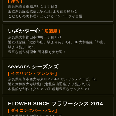
[ 洋食 ]
奈良県奈良市脇戸町１２丁目２
近鉄奈良線近鉄奈良駅2出口より徒歩約12分
こだわりの肉料理♪ とろけるハンバーグが自慢
いざかや一心
[ 居酒屋 ]
奈良県大和郡山市柳町二丁目15-1
近鉄橿原線「近鉄郡山」駅より徒歩3分。JR大和路線「郡山」
駅より徒歩10分。
豊富な創作料理◆ 団体様も大歓迎！
seasons シーズンズ
[ イタリアン・フレンチ ]
奈良県奈良市西大寺東町２-1-63 サンワシティービルB1
近鉄大和西大寺駅北口(南北自由通路)より徒歩約1分
本格的な創作イタリアン◎ 種類豊富なサングリア♪
FLOWER SINCE フラワーシンス 2014
[ ダイニングバー・バル ]