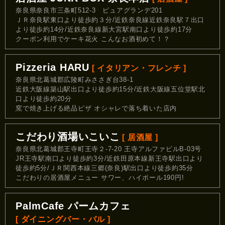
奈良県奈良市三条町512-3 ピュアグランデ201
ＪＲ奈良駅東口より徒歩約３分/近鉄奈良線近鉄奈良駅７出口
より徒歩約14分/近鉄奈良線新大宮駅南口より徒歩約17分
クーポン利用でケーキ花火 こんなお酒初めて！？
Pizzeria HARU
[ イタリアン・フレンチ ]
奈良県北葛城郡広陵町みささぎ台38-1
近鉄大阪線築山駅出口より徒歩約15分/近鉄大阪線五位堂駅北
口より徒歩約20分
窯で焼き上げる絶品ピザ オシャレで落ち着いた店内
こだわり酒場いこいこ
[ 居酒屋 ]
奈良県北葛城郡王寺町王寺２-7-20 王寺アルファビルB-03号
JR王寺駅南口より徒歩約3分/近鉄田原本線新王寺駅出口より
徒歩約5分/ＪＲ関西本線三郷(奈良)駅出口より徒歩約35分
こだわりの居酒屋メニュー サワー、ハイボール190円!
PalmCafe パームカフェ
[ ダイニングバー・バル ]