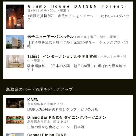
Ｇｌａｍｐ Ｈｏｕｓｅ ＤＡＩＳＥＮ Ｆｏｒｅｓｔ
(
貸別荘｜米子・皆生・境港 )
1組限定貸切別荘 赤毛のアンをイメージ！こだわりのログハウ
ス
米子ニューアーバンホテル
( ホテル｜米子・皆生・境港 )
【米子城を望む下町ホテル】全室15平米～ チェックアウト12
時
Tabist インターナショナルホテル皆生
( ホテル｜米子・皆
生・境港 )
駐車場無料！「日本の夕陽・朝日100選」に選ばれた温泉地で
す！
鳥取県のバー・酒場をピックアップ
KAEN
鳥取県鳥取市今町２-151
[鳥取大丸5F]薪火料理とクラフトピザのお店
Dining Bar PINION ダイニングバーピニオン
鳥取県倉吉市上井町１-9-17
山陰の豊かな食材とワイン・日本酒！
Casual Dining FUNP