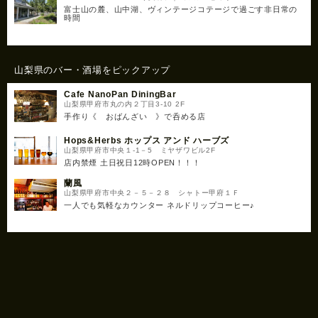
富士山の麓、山中湖、ヴィンテージコテージで過ごす非日常の
時間
山梨県のバー・酒場をピックアップ
Cafe NanoPan DiningBar
山梨県甲府市丸の内２丁目3-10 2F
手作り《 おばんざい 》で呑める店
Hops&Herbs ホップス アンド ハーブズ
山梨県甲府市中央１-1－5 ミヤザワビル2F
店内禁煙 土日祝日12時OPEN！！！
蘭風
山梨県甲府市中央２－５－２８ シャトー甲府１Ｆ
一人でも気軽なカウンター ネルドリップコーヒー♪