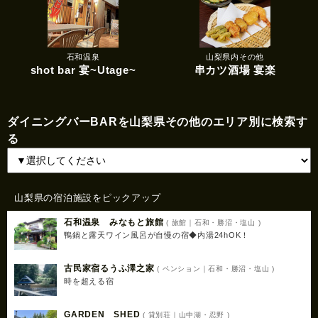
石和温泉
山梨県内その他
shot bar 宴~Utage~
串カツ酒場 宴楽
ダイニングバーBARを山梨県その他のエリア別に検索す
る
山梨県の宿泊施設をピックアップ
石和温泉 みなもと旅館
( 旅館｜石和・勝沼・塩山 )
鴨鍋と露天ワイン風呂が自慢の宿◆内湯24hOK！
古民家宿るうふ澤之家
( ペンション｜石和・勝沼・塩山 )
時を超える宿
GARDEN SHED
( 貸別荘｜山中湖・忍野 )