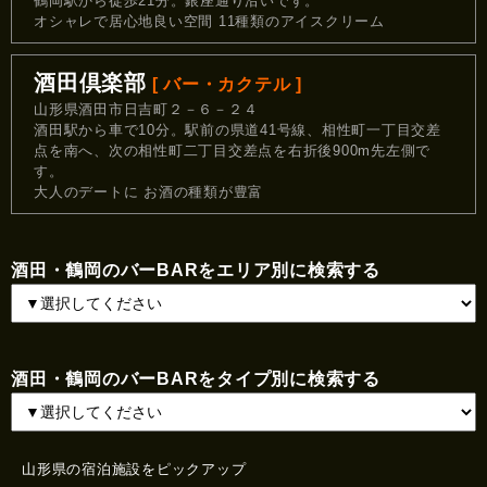
鶴岡駅から徒歩21分。銀座通り沿いです。
オシャレで居心地良い空間 11種類のアイスクリーム
酒田倶楽部
[ バー・カクテル ]
山形県酒田市日吉町２－６－２４
酒田駅から車で10分。駅前の県道41号線、相性町一丁目交差
点を南へ、次の相性町二丁目交差点を右折後900m先左側で
す。
大人のデートに お酒の種類が豊富
酒田・鶴岡のバーBARをエリア別に検索する
酒田・鶴岡のバーBARをタイプ別に検索する
山形県の宿泊施設をピックアップ