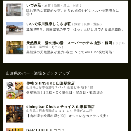
いづみ荘
( 旅館｜新庄・最上・肘折 )
隠れ家的な家庭的な宿。釣りの拠点やビジネスや長期滞在に
◎！
いいで添川温泉しらさぎ荘
( 旅館｜長井・置賜 )
源泉100％。田園景観の中で「ほっ」とひと息できる温泉旅館。
天然温泉 湯の瀬の湯 スーパーホテル山形・鶴岡
( ホテル
｜鶴岡・湯野浜・あつみ )
美肌湯の天然温泉が魅力♪客室TVにてYouTube視聴可能！
山形県のバー・酒場をピックアップ
伸輔 SHINSUKE 山形駅前店
山形県山形市香澄町３-２-１ 山交ビル 地下１階
個室完備！2名様～OK 誕生日・記念日・歓送迎会
dining bar Choice チョイス 山形駅前店
山形県山形市香澄町１-１１-１４ 唐津ビル二階
【肉料理や欧風料理が◎】 オシャレなカクテル充実♪
BAR COCOLO ココロ