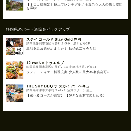
【１日１組限定】極上フレンチグルメ＆温泉☆大人の癒し空間
を満喫
静岡県のバー・酒場をピックアップ
ステイ ゴールド Stay Gold 静岡
静岡県静岡市葵区両替町２-5-9 黒川ビル2F
単品飲み放題始めました！ 結婚式二次会も◎
12 twelve トゥエルブ
静岡県静岡市葵区紺屋町7-14 小梳神社第2ビル1F
ランチ・ディナー料理充実 少人数～最大35名宴会可♪
THE SKY BBQ ザ スカイ バーベキュー
静岡県沼津市大手町３-４-１ 沼津ラクーン屋上
【選べるコースが充実】 【好きな食材で楽しめる】