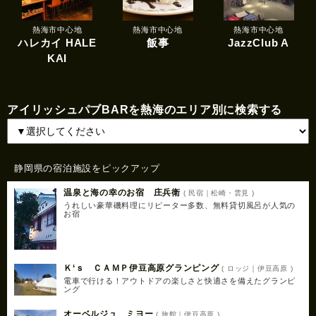
熱海市中心地
熱海市中心地
熱海市中心地
ハレカイ HALE
飯事
JazzClub A
KAI
アイリッシュパブBARを熱海のエリア別に検索する
静岡県の宿泊施設をピックアップ
温泉と海の幸のお宿 庄兵衛
( 民宿｜松崎・雲見 )
うれしい豪華磯料理にリピーター多数、無料貸切風呂が人気の
お宿
Ｋ‘ｓ ＣＡＭＰ伊豆高原グランピング
( ロッジ｜伊豆高原 )
電車で行ける！アウトドアの楽しさと快適さを備えたグランピ
ング
オーベルジュ ミヨー
( 旅館｜伊豆高原 )