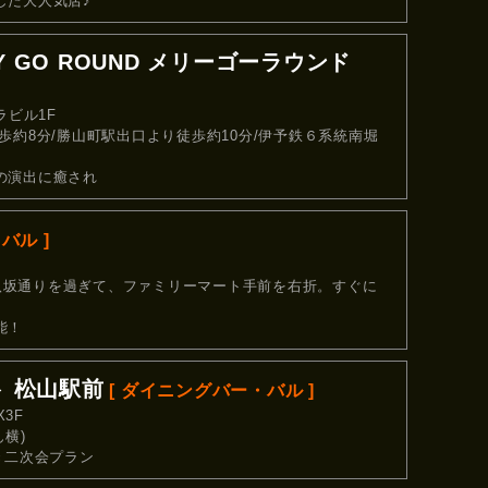
した大人気店♪
ERRY GO ROUND メリーゴーラウンド
ラビル1F
歩約8分/勝山町駅出口より徒歩約10分/伊予鉄６系統南堀
の演出に癒され
バル ]
八坂通りを過ぎて、ファミリーマート手前を右折。すぐに
能！
ット 松山駅前
[ ダイニングバー・バル ]
3F
横)
き二次会プラン