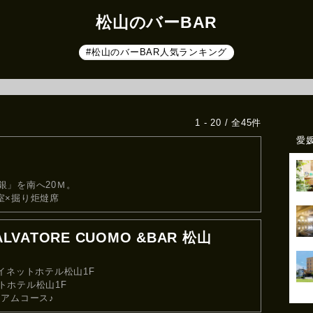
松山のバーBAR
#松山のバーBAR人気ランキング
1 - 20 / 全45件
愛
銀」を南へ20Ｍ。
室×掘り炬燵席
VATORE CUOMO &BAR 松山
イネットホテル松山1F
トホテル松山1F
ミアムコース♪