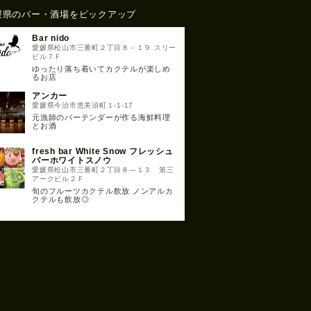
媛県のバー・酒場をピックアップ
Bar nido
愛媛県松山市三番町２丁目８－１９ スリー
ビル７Ｆ
ゆったり落ち着いてカクテルが楽しめ
るお店
アンカー
愛媛県今治市恵美須町１-1-17
元漁師のバーテンダーが作る海鮮料理
とお酒
fresh bar White Snow フレッシュ
バーホワイトスノウ
愛媛県松山市三番町２丁目８―１３ 第三
アークビル２Ｆ
旬のフルーツカクテル飲放 ノンアルカ
クテルも飲放◎