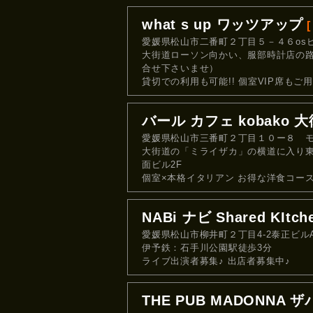
what s up ワッツアップ
愛媛県松山市二番町２丁目５－４６os
大街道ローソン向かい、服部時計店の
合せ下さいませ）
貸切での利用も可能!! 個室VIP席もご
バール カフェ kobako 
愛媛県松山市三番町２丁目１０ー８ モ
大街道の「ミライザカ」の横道に入り東へ
面ビル2F
個室×本格イタリアン お得な洋食コー
NABi ナビ Shared KItch
愛媛県松山市柳井町２丁目4-2泰正ビルA
伊予鉄：石手川公園駅徒歩3分
ライブ出演者募集♪ 出店者募集中♪
THE PUB MADONNA