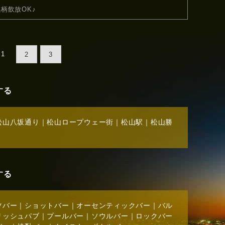
銘柄飲放OK♪
1
2
3
する
松山八坂通り
｜
松山ロープウェー街
｜
松山駅
｜
松山勝
する
ツバー
｜
ショットバー
｜
オーセンティックバー
｜
バル
リッシュパブ
｜
プールバー
｜
ソウルバー
｜
ロックバー