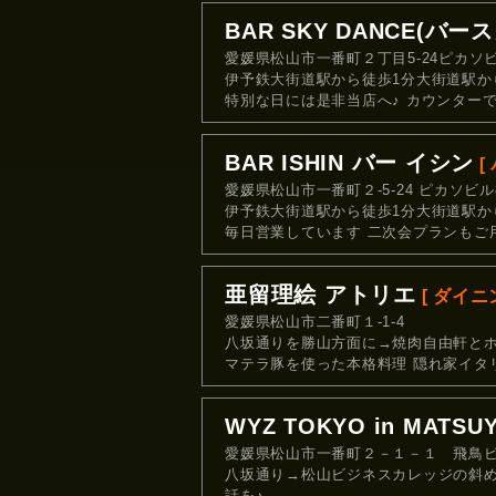
BAR SKY DANCE(バ
愛媛県松山市一番町２丁目5-24ピカソビ
伊予鉄大街道駅から徒歩1分大街道駅から
特別な日には是非当店へ♪ カウンター
BAR ISHIN バー イシン
[
愛媛県松山市一番町２-5-24 ピカソビル
伊予鉄大街道駅から徒歩1分大街道駅から
毎日営業しています 二次会プランもご
亜留理絵 アトリエ
[ ダイニ
愛媛県松山市二番町１-1-4
八坂通りを勝山方面に→焼肉自由軒とホ
マテラ豚を使った本格料理 隠れ家イタ
WYZ TOKYO in MATSU
愛媛県松山市一番町２－１－１ 飛鳥ビ
八坂通り→松山ビジネスカレッジの斜
話を♪