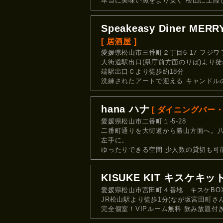
本当に美味い魚をより安く 松山に上陸
Speakeasy Diner M
[ 居酒屋 ]
愛媛県松山市三番町２丁目6-17 フジワ
大街道駅出口(県庁前方面のりば)より徒
端駅出口Ｃより徒歩約18分
洗練されたアートで迎える キャンドル
hana ハナ
[ ダイニングバー・
愛媛県松山市二番町１-5-28
二番町通りを大街道から勝山方面へ。
左手に。
ゆったりできる空間 少人数の貸切も可
KISUKE KIT キスケキ
愛媛県松山市宮田町４番地 キスケBOX
JR松山駅より徒歩1分(なが坂宮田町さん
完全個室！VIPルーム無料 飲み放題付