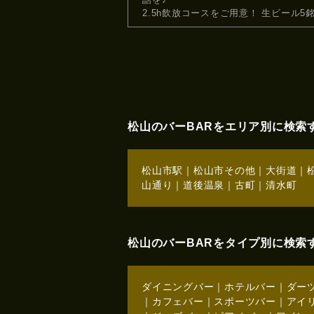
2.5h飲放コースをご用意！ 生ビール5
松山のバーBARをエリア別に検索
松山市駅
｜
松山市その他
｜
大街道
｜
山通り
｜
道後温泉
｜
古町
｜
清水町
松山のバーBARをタイプ別に検索
ダイニングバー
｜
ホテルバー
｜
ダー
｜
カフェバー
｜
スポーツバー
｜
アイ