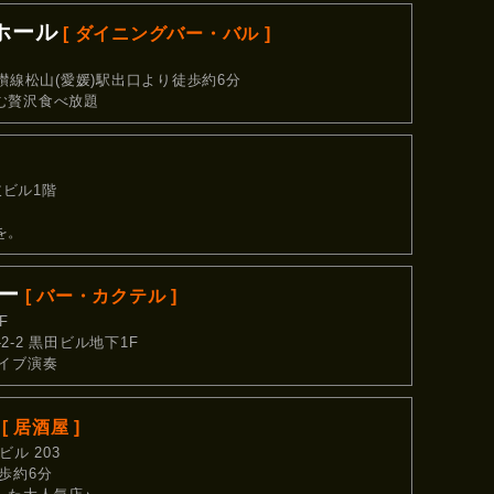
ホール
[ ダイニングバー・バル ]
讃線松山(愛媛)駅出口より徒歩約6分
む贅沢食べ放題
ビル1階
を。
リー
[ バー・カクテル ]
F
-2 黒田ビル地下1F
ライブ演奏
[ 居酒屋 ]
ル 203
歩約6分