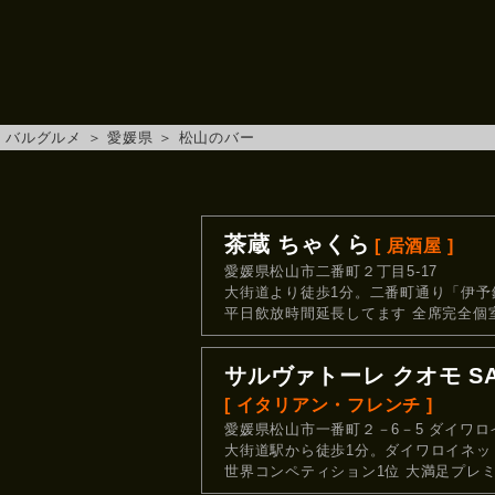
バルグルメ
＞
愛媛県
＞
松山のバー
茶蔵 ちゃくら
[ 居酒屋 ]
愛媛県松山市二番町２丁目5-17
大街道より徒歩1分。二番町通り「伊予
平日飲放時間延長してます 全席完全個
サルヴァトーレ クオモ SAL
[ イタリアン・フレンチ ]
愛媛県松山市一番町２－6－5 ダイワロ
大街道駅から徒歩1分。ダイワロイネッ
世界コンペティション1位 大満足プレ