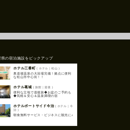
媛県の宿泊施設をピックアップ
ホテル三番町
( ホテル｜松山 )
奥道後温泉の大浴場完備！拠点に便利
な松山市中心街！！
ホテル葛城
( 旅館｜道後 )
便利な立地で道後旅◆お盆のご予約も
◆気軽＆安心＆温泉満喫の宿
ホテルポートサイド今治
( ホテル｜今
治 )
朝食無料サービス・ビジネスに観光に♪