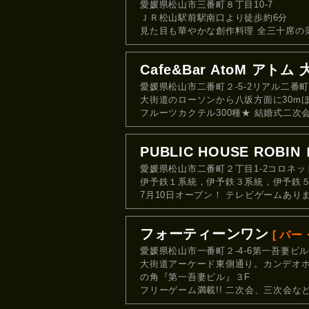
愛媛県松山市三番町８丁目10-7
ＪＲ松山駅前駅南口より徒歩約6分
見た目も華やかな創作料理 全三十席の
Cafe&Bar AtoM アトム
愛媛県松山市二番町２-5-2リアル二番町
大街道のローソンから八坂方面に30m
フルーツカクテル300種★ 結婚式二次
PUBLIC HOUSE ROBI
愛媛県松山市二番町２丁目1-2コロネッ
伊予鉄１系統，伊予鉄３系統，伊予鉄５
7月10日オープン！ テレビゲームあり
フォーティーンワン
[ バー
愛媛県松山市一番町２-4-6第一吾妻ビル
大街道アーケード東側通り。カンデオ
の角『第一吾妻ビル』３F
フリーゲーム満載!! 二次会、三次会な