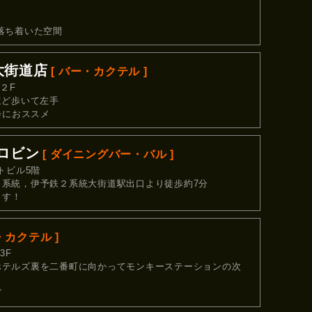
落ち着いた空間
 大街道店
[ バー・カクテル ]
２F
ほど歩いて左手
会におススメ
N ロビン
[ ダイニングバー・バル ]
トビル5階
系統，伊予鉄２系統大街道駅出口より徒歩約7分
ます！
・カクテル ]
3F
ホテルズ裏を二番町に向かってモンキーステーションの次
ど