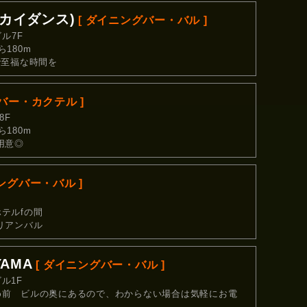
ースカイダンス)
[ ダイニングバー・バル ]
ル7F
180m
で至福な時間を
 バー・カクテル ]
8F
180m
用意◎
ングバー・バル ]
テルfの間
リアンバル
YAMA
[ ダイニングバー・バル ]
ル1F
め前 ビルの奥にあるので、わからない場合は気軽にお電