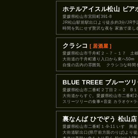
ホテルアイスル松山 ビア
愛媛県松山市宮田町391-8
JR松山駅前駅出口より徒歩約3分/JR予
時間を気にせず贅沢な夜を 家族で楽し
クラシコ
[ 居酒屋 ]
愛媛県松山市千舟町２－７－１７ 土岐
大街道の千舟町通り入口から東へ50m
自慢の店内の雰囲気 クラシコな時間
BLUE TREEE ブルーツ
愛媛県松山市二番町２丁目２－２ B１
大街道からすぐ。愛媛県松山市二番町2-2
スリーツリーの食事×音楽 カラオケ×
裏なんば ひでぞう 松山店
愛媛県松山市二番町１-9-11 いすゞ興産ビ
大街道駅出口(県庁前方面のりば)より徒