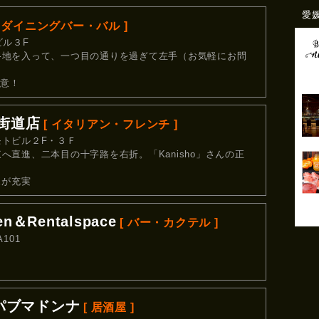
愛
[ ダイニングバー・バル ]
ビル３F
路地を入って、一つ目の通りを過ぎて左手（お気軽にお問
用意！
大街道店
[ イタリアン・フレンチ ]
トビル２F・３Ｆ
直進、二本目の十字路を右折。「Kanisho」さんの正
スが充実
en＆Rentalspace
[ バー・カクテル ]
101
 ザパブマドンナ
[ 居酒屋 ]