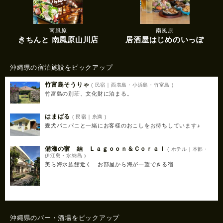
南風原
南風原
きちんと 南風原山川店
居酒屋はじめのいっぽ
沖縄県の宿泊施設をピックアップ
竹富島そうりゃ
( 民宿｜西表島・小浜島・竹富島 )
竹富島の別荘、文化財に泊まる。
はまばる
( 民宿｜糸満 )
愛犬パニパニと一緒にお客様のおこしをお待ちしています♪
備瀬の宿 結 Ｌａｇｏｏｎ＆Ｃｏｒａｌ
( ホテル｜本部・
伊江島・水納島 )
美ら海水族館近く お部屋から海が一望できる宿
沖縄県のバー・酒場をピックアップ