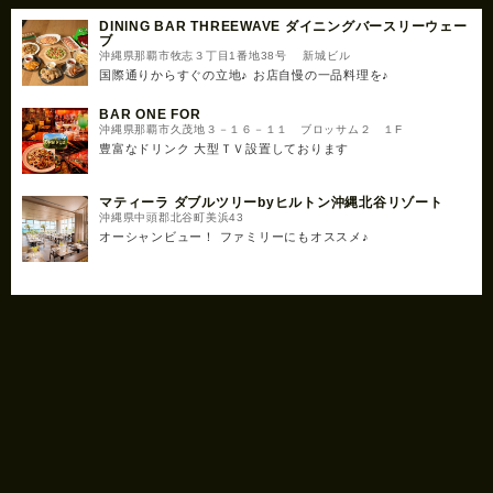
DINING BAR THREEWAVE ダイニングバースリーウェー
ブ
沖縄県那覇市牧志３丁目1番地38号 新城ビル
国際通りからすぐの立地♪ お店自慢の一品料理を♪
BAR ONE FOR
沖縄県那覇市久茂地３－１６－１１ ブロッサム２ １F
豊富なドリンク 大型ＴＶ設置しております
マティーラ ダブルツリーbyヒルトン沖縄北谷リゾート
沖縄県中頭郡北谷町美浜43
オーシャンビュー！ ファミリーにもオススメ♪