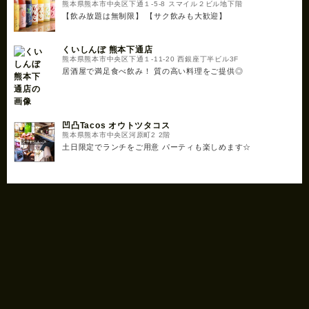
熊本県熊本市中央区下通１-5-8 スマイル２ビル地下階
【飲み放題は無制限】 【サク飲みも大歓迎】
くいしんぼ 熊本下通店
熊本県熊本市中央区下通１-11-20 西銀座丁半ビル3F
居酒屋で満足食べ飲み！ 質の高い料理をご提供◎
凹凸Tacos オウトツタコス
熊本県熊本市中央区河原町2 2階
土日限定でランチをご用意 パーティも楽しめます☆