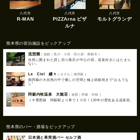
八代市
八代市
八代市
R-MAN
PIZZArna ピザ
モルトグランデ
ルナ
熊本県の宿泊施設をピックアップ
流憩園
( 旅館｜黒川・小田・田の原・満願寺 )
自然に囲まれた貸し切り風呂が中心の宿。温泉好きにはたまら
ない。
Le Ciel 縷々
( ホテル｜南阿蘇 )
南阿蘇の大自然の中で癒しの空間と極上鉄板焼きで“おもてな
し”
阿蘇内牧温泉 大観荘
( 旅館｜阿蘇・内牧 )
ＪＲ豊肥線 阿蘇駅より車で１０分！130年の歴史ある温泉宿。
熊本県のバー・酒場をピックアップ
日本酒と果実酒バー セルフ酒