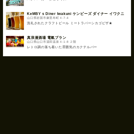
KeMBY s Diner Iwakuni ケンビーズ ダイナー イワクニ
山口県岩国市麻里布町４-7-4
洗礼されたクラフトビール ミートラバーシカゴピザ★
真浪漫酒場 電氣ブラン
山口県山口市湯田温泉４-1-8 ２階
レトロ調の落ち着いた雰囲気のカクテルバー