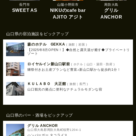
長門市
山陽小野田市
周防大島
SWEET AS
NIKUのcafe bar
グリル
AJITO アジト
ANCHOR
山口県の宿泊施設をピックアップ
森のホテル GEKKA
( 旅館｜岩国 )
【2025年8月OPEN！】◆自然と露天湯が癒す◆プライベートリ
ゾート
ロイヤルイン新山口駅前
( ホテル｜山口・湯田・防府 )
獺祭付きお土産プランなど豊富♪新山口駅から徒歩約1分！
ＫＵＬＡＢＯ 大正館
( 旅館｜長門 )
山口観光の拠点に便利なナチュラルモダンな宿
山口県のバー・酒場をピックアップ
グリル ANCHOR
山口県大島郡周防大島町椋野1204-1
ハンバーガー タコライス