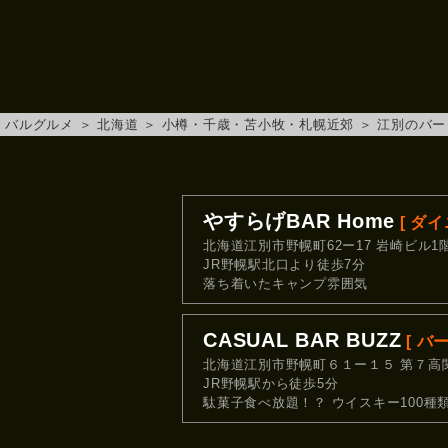
バルグルメ
＞
北海道
＞
小樽・千歳・苫小牧・札幌近郊
＞
江別のバー
やすらげBAR Home
[ ダ
北海道江別市野幌町62ー17 岩崎ビル1
JR野幌駅北口より徒歩7分
落ち着いたキャンプ雰囲気
CASUAL BAR BUZZ
[ バ
北海道江別市野幌町６１ー１５ 第７高
JR野幌駅から徒歩5分
駄菓子食べ放題！？ ウイスキー100種