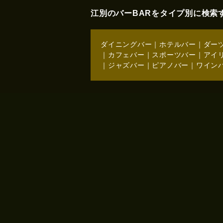
江別のバーBARをタイプ別に検索
ダイニングバー
｜
ホテルバー
｜
ダー
｜
カフェバー
｜
スポーツバー
｜
アイ
｜
ジャズバー
｜
ピアノバー
｜
ワイン