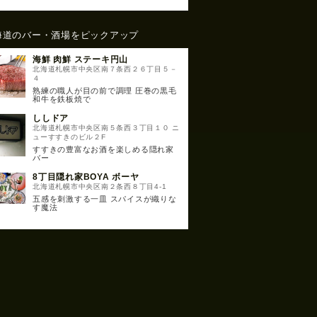
海道のバー・酒場をピックアップ
海鮮 肉鮮 ステーキ円山
北海道札幌市中央区南７条西２６丁目５－
４
熟練の職人が目の前で調理 圧巻の黒毛
和牛を鉄板焼で
ししドア
北海道札幌市中央区南５条西３丁目１０ ニ
ューすすきのビル２F
すすきの豊富なお酒を楽しめる隠れ家
バー
8丁目隠れ家BOYA ボーヤ
北海道札幌市中央区南２条西８丁目4-1
五感を刺激する一皿 スパイスが織りな
す魔法