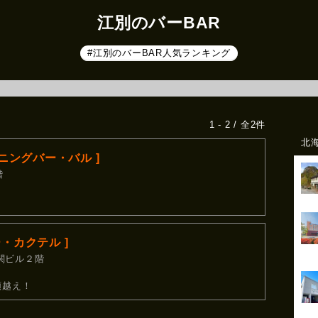
江別のバーBAR
#江別のバーBAR人気ランキング
1 - 2 / 全2件
北
イニングバー・バル ]
階
ー・カクテル ]
関ビル２階
類越え！