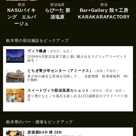
那須
那須塩原
那須
NASUバイキ
らびーた 那
Bar+Gallery 殻々工房
ング エルバ
須塩原
KARAKARAFACTORY
ージュ
栃木県の宿泊施設をピックアップ
ヴィラ楓倉
( 貸別荘｜塩原 )
2026年6月那須塩原で森と湯に癒されるラグジュアリーヴィラ
誕生！
とちぎ青少年センター（アミークス）
( 旅館｜宇都宮 )
青少年の健全な育成を目指して… 全館禁煙 駐車場無料 Wi-
Fi無料
スイートヴィラ那須高原カシェット
( 貸別荘｜那須・板室 )
香り豊かなヒノキ風呂を楽しめる1日1組限定のプライベート別
荘
栃木県のバー・酒場をピックアップ
居酒屋BAR 禅 ZEN