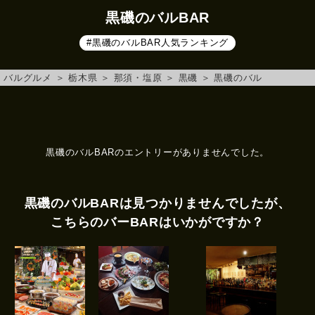
黒磯のバルBAR
#黒磯のバルBAR人気ランキング
バルグルメ
＞
栃木県
＞
那須・塩原
＞
黒磯
＞
黒磯のバル
黒磯のバルBARのエントリーがありませんでした。
黒磯のバルBARは見つかりませんでしたが、
こちらのバーBARはいかがですか？