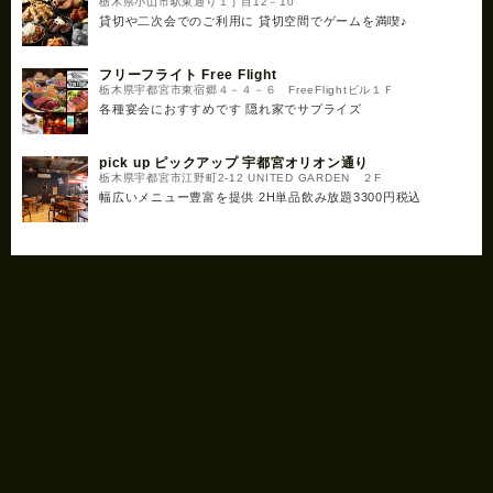
栃木県小山市駅東通り１丁目12－10
貸切や二次会でのご利用に 貸切空間でゲームを満喫♪
フリーフライト Free Flight
栃木県宇都宮市東宿郷４－４－６ FreeFlightビル１Ｆ
各種宴会におすすめです 隠れ家でサプライズ
pick up ピックアップ 宇都宮オリオン通り
栃木県宇都宮市江野町2-12 UNITED GARDEN ２F
幅広いメニュー豊富を提供 2H単品飲み放題3300円税込