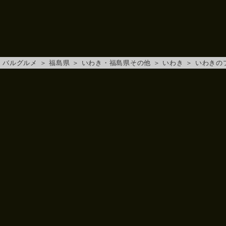
バルグルメ
＞
福島県
＞
いわき・福島県その他
＞
いわき
＞
いわきの