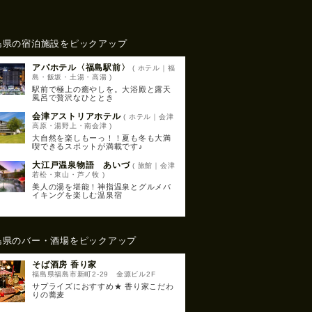
島県の宿泊施設をピックアップ
アパホテル〈福島駅前〉
( ホテル｜福
島・飯坂・土湯・高湯 )
駅前で極上の癒やしを。大浴殿と露天
風呂で贅沢なひととき
会津アストリアホテル
( ホテル｜会津
高原・湯野上・南会津 )
大自然を楽しもーっ！！夏も冬も大満
喫できるスポットが満載です♪
大江戸温泉物語 あいづ
( 旅館｜会津
若松・東山・芦ノ牧 )
美人の湯を堪能！神指温泉とグルメバ
イキングを楽しむ温泉宿
島県のバー・酒場をピックアップ
そば酒房 香り家
福島県福島市新町2-29 金源ビル2F
サプライズにおすすめ★ 香り家こだわ
りの蕎麦