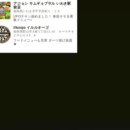
アジョシ サムギョプサル いわき駅
前店
福島県いわき市平字田町１－１６
UFOチキン始めました！ 食欲そそる看
板メニュー♪
illuogo イルルオーゴ
福島県郡山市大町1丁目12-10 オーマチキ
クチビル２F A
フードメニューも充実 ダーツ投げ放題
★