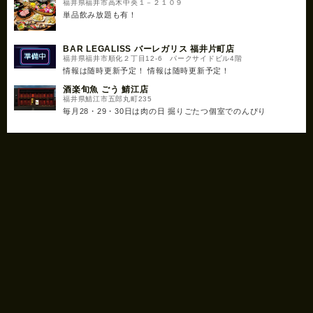
福井県福井市高木中央１－２１０９
単品飲み放題も有！
BAR LEGALISS バーレガリス 福井片町店
福井県福井市順化２丁目12-6 パークサイドビル4階
情報は随時更新予定！ 情報は随時更新予定！
酒楽旬魚 ごう 鯖江店
福井県鯖江市五郎丸町235
毎月28・29・30日は肉の日 掘りごたつ個室でのんぴり