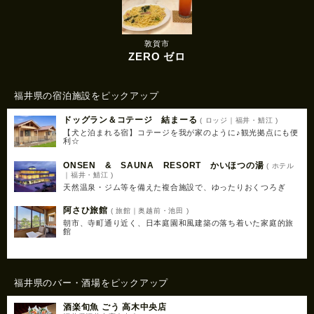
敦賀市
ZERO ゼロ
福井県の宿泊施設をピックアップ
ドッグラン＆コテージ 結まーる
( ロッジ｜福井・鯖江 )
【犬と泊まれる宿】コテージを我が家のように♪観光拠点にも便
利☆
ONSEN & SAUNA RESORT かいほつの湯
( ホテル
｜福井・鯖江 )
天然温泉・ジム等を備えた複合施設で、ゆったりおくつろぎ
阿さひ旅館
( 旅館｜奥越前・池田 )
朝市、寺町通り近く、日本庭園和風建築の落ち着いた家庭的旅
館
福井県のバー・酒場をピックアップ
酒楽旬魚 ごう 高木中央店